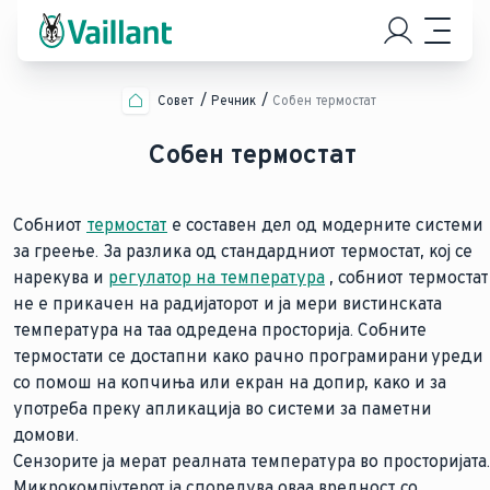
Совет
Речник
Собен термостат
Собен термостат
Собниот
термостат
е составен дел од модерните системи
за греење. За разлика од стандардниот термостат, кој се
нарекува и
регулатор на температура
, собниот термостат
не е прикачен на радијаторот и ја мери вистинската
температура на таа одредена просторија. Собните
термостати се достапни како рачно програмирани уреди
со помош на копчиња или екран на допир, како и за
употреба преку апликација во системи за паметни
домови.
Сензорите ја мерат реалната температура во просторијата.
Микрокомпјутерот ја споредува оваа вредност со