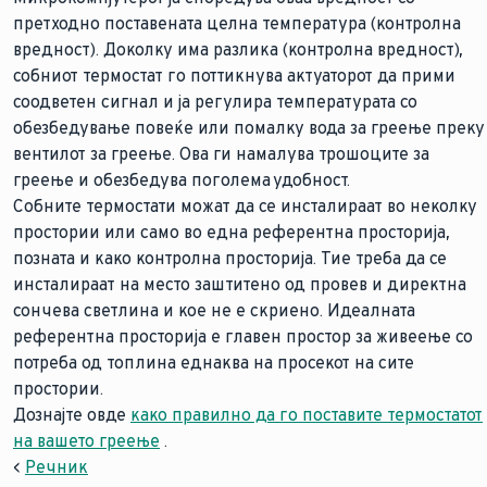
претходно поставената целна температура (контролна
вредност). Доколку има разлика (контролна вредност),
собниот термостат го поттикнува актуаторот да прими
соодветен сигнал и ја регулира температурата со
обезбедување повеќе или помалку вода за греење преку
вентилот за греење. Ова ги намалува трошоците за
греење и обезбедува поголема удобност.
Собните термостати можат да се инсталираат во неколку
простории или само во една референтна просторија,
позната и како контролна просторија. Тие треба да се
инсталираат на место заштитено од провев и директна
сончева светлина и кое не е скриено. Идеалната
референтна просторија е главен простор за живеење со
потреба од топлина еднаква на просекот на сите
простории.
Дознајте овде
како правилно да го поставите термостатот
на вашето греење
.
<
Речник