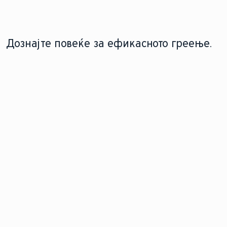
Дознајте повеќе за ефикасното греење.
ПАМЕТНИ КОНТРОЛИ
ПРАВИЛНО ПОСТАВЕТЕ ГИ
ТЕРМОСТАТИТЕ
Откријте како паметните
Дознајте како
контроли за греење
точните поставки
можат да го
на термостатот
трансформираат вашиот
можат да ја
животен простор, нудејќи
зголемат
лесна удобност и
енергетската
извонредна ефикасност.
ефикасност и
заштедите.