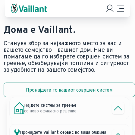
Дома е Vaillant.
Станува збор за најважното место за вас и
вашето семејство - вашиот дом. Ние ви
помагаме да го изберете совршен систем за
греење, обезбедувајќи топлина и сигурност
за удобност на вашето семејство.
Пронајдете го вашиот совршен систем
Листа на Vaillant овлаштени сервиси
Топлински пумпи:
Најдете
систем за греење
Пронајдете Vaillant сервис во ваша близина
Заменете го вашиот постоечки систем за греење со топли
со ново ефикасно решение
Гасни системи:
Контактирајте не
Пронајдете
Vaillant сервис
во ваша близина
Заменете го вашиот гасен котел со нов.
Дозволете ни да ви помогнеме да идентификувате што в