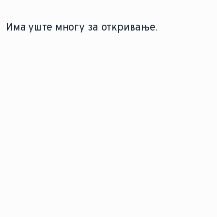
Има уште многу за откривање.
ТЕХНОЛОГИЈА
ТЕХНОЛОГИЈА НА
ТЕХНОЛОГИЈА НА
НА ЕЛЕКТРИЧНИ
ТОПЛИНСКА ПУМПА
БОЈЛЕР
КОТЛИ
Дознајте како
Дознајте повеќе
Дознајте
функционираат
за технологијата
повеќе за
топлинските
на
електрична
пумпи и
кондензирачките
технологија.
нивната улога
котли на гас.
во современите
решенија за
греење.