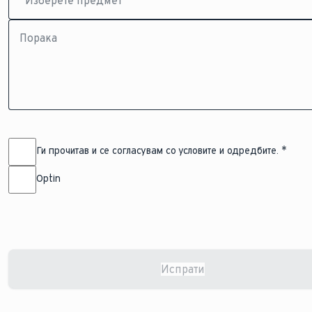
Порака
Ги прочитав и се согласувам со условите и одредбите.
Optin
Испрати
Changes saved successfully.