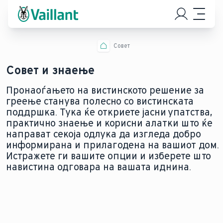
Совет
Совет и знаење
Пронаоѓањето на вистинското решение за
греење станува полесно со вистинската
поддршка. Тука ќе откриете јасни упатства,
практично знаење и корисни алатки што ќе
направат секоја одлука да изгледа добро
информирана и прилагодена на вашиот дом.
Истражете ги вашите опции и изберете што
навистина одговара на вашата иднина.
ПРОНАЈДЕТЕ ГО
РАЗБЕРЕТЕ ЈА
ОТКРИЈТЕ РЕШЕНИЈА
СОВРШЕНИОТ
ТЕХНОЛОГИЈАТА
ЗА ВАШАТА