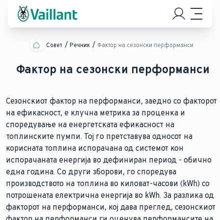
Совет
Речник
Фактор на сезонски перформанси
Фактор на сезонски перформанси
Сезонскиот фактор на перформанси, заедно со факторот
на ефикасност, е клучна метрика за проценка и
споредување на енергетската ефикасност на
топлинските пумпи. Тој го претставува односот на
корисната топлина испорачана од системот кон
испорачаната енергија во дефиниран период - обично
една година. Со други зборови, го споредува
производството на топлина во киловат-часови (kWh) со
потрошената електрична енергија во kWh. За разлика од
факторот на перформанси, кој дава преглед, сезонскиот
фактор на перформанси ги оценува перформансите на