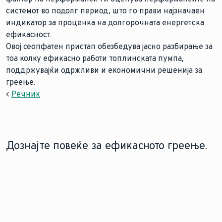
системот во подолг период, што го прави најзначаен
индикатор за проценка на долгорочната енергетска
ефикасност.
Овој сеопфатен пристап обезбедува јасно разбирање за
тоа колку ефикасно работи топлинската пумпа,
поддржувајќи одржливи и економични решенија за
греење.
<
Речник
Дознајте повеќе за ефикасното греење.
ПОРТФОЛИО НА
ГРАДЕЊЕ СО ТОПЛИНСКА ПУМПА
ТОПЛИНСКИ ПУМПИ
Градењето од нула и
Добијте
размислувањето за топлинска
преглед на