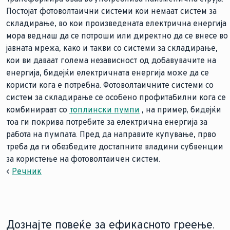
Постојат фотоволтаични системи кои немаат систем за
складирање, во кои произведената електрична енергија
мора веднаш да се потроши или директно да се внесе во
јавната мрежа, како и такви со системи за складирање,
кои ви даваат голема независност од добавувачите на
енергија, бидејќи електричната енергија може да се
користи кога е потребна. Фотоволтаичните системи со
систем за складирање се особено профитабилни кога се
комбинираат со
топлински пумпи
, на пример, бидејќи
тоа ги покрива потребите за електрична енергија за
работа на пумпата. Пред да направите купување, прво
треба да ги обезбедите достапните владини субвенции
за користење на фотоволтаичен систем.
<
Речник
Дознајте повеќе за ефикасното греење.