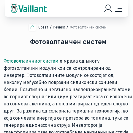
Совет
Речник
Фотоволтаичен систем
Фотоволтаичен систем
Фотоволтаичниот систем
е мрежа од многу
фотоволтаични модули кои се контролирани од
инвертер. Фотоволтаичните модули се состојат од
неколку меѓусебно поврзани силиконски сончеви
ќелии. Позитивно и негативно наелектризираните атоми
во горниот слој на силициум реагираат кога се изложени
на сончева светлина, а потоа мигрираат од еден слој во
друг. За разлика од соларната термална технологија, во
која сончевата енергија се претвора во топлина, тука се
генерира еднонасочна струја. Инверторот ја
трансформира оваа во употреблива наизменична струја.