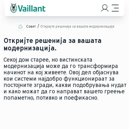
Совет
Откријте решенија за вашата модернизација
Откријте решенија за вашата
модернизација.
Секој дом старее, но вистинската
модернизација може да го трансформира
начинот на кој живеете. Овој дел објаснува
кои системи најдобро функционираат за
постојните згради, какви подобрувања нудат
и како можат да го направат вашето греење
попаметно, потивко и поефикасно.
МОДЕРНИЗИРАЈТЕ СО
ЗАМЕНЕТЕ ГО ВАШИОТ ГАСЕН
ТОПЛИНСКА ПУМПА
КОТЕЛ