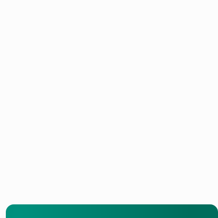
Надградете го
Префрлете се на
вашиот дом со
модерно греење на гас
топлинска пумпа и
кое ја намалува
уживајте во ефикасно
потрошувачката на
и сигурно греење во
енергија и обезбедува
годините што
постојана топлина секој
доаѓаат.
ден.