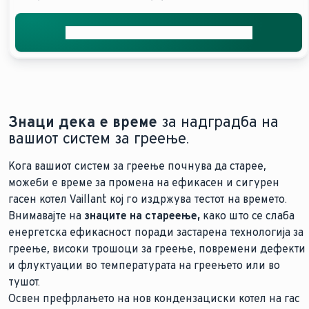
Добијте ја вашата бесплатна понуда
Знаци дека е време
за надградба на
вашиот систем за греење.
Кога вашиот систем за греење почнува да старее,
можеби е време за промена на ефикасен и сигурен
гасен котел Vaillant кој го издржува тестот на времето.
Внимавајте на
знаците на стареење,
како што се слаба
енергетска ефикасност поради застарена технологија за
греење, високи трошоци за греење, повремени дефекти
и флуктуации во температурата на греењето или во
тушот.
Освен префрлањето на нов кондензациски котел на гас