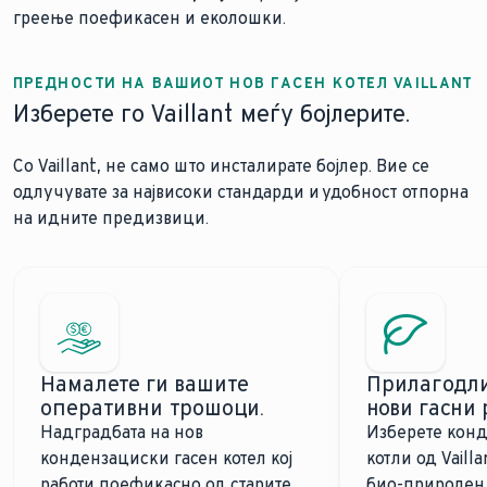
греење поефикасен и еколошки.
ПРЕДНОСТИ НА ВАШИОТ НОВ ГАСЕН КОТЕЛ VAILLANT
Изберете го Vaillant меѓу бојлерите.
Со Vaillant, не само што инсталирате бојлер. Вие се
одлучувате за највисоки стандарди и удобност отпорна
на идните предизвици.
Намалете ги вашите
Прилагодли
оперативни трошоци.
нови гасни 
Надградбата на нов
Изберете конд
кондензациски гасен котел кој
котли од Vailla
работи поефикасно од старите
био-природен 