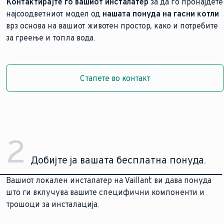
Контактирајте го вашиот инсталатер
за да го пронајдете
најсоодветниот модел од
нашата понуда на гасни котли
врз основа на вашиот животен простор, како и потребите
за греење и топла вода.
Стапете во контакт
Стапете во контакт
2
Добијте ја вашата бесплатна понуда.
Вашиот локален инсталатер на Vaillant ви дава понуда
што ги вклучува вашите специфични компоненти и
трошоци за инсталација.