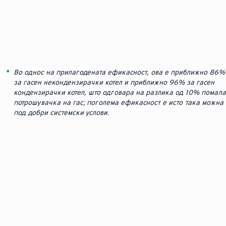
*
Во однос на прилагодената ефикасност, ова е приближно 86%
за гасен некондензирачки котел и приближно 96% за гасен
кондензирачки котел, што одговара на разлика од 10% помала
потрошувачка на гас; поголема ефикасност е исто така можна
под добри системски услови.