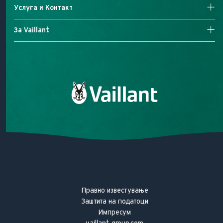
Технологија на гасни котли
Топлински пумпи
Услуга и Контакт
Гасни котли
Контроли
Пребарување на сервисери
За Vaillant
Електричен Котел
Контактирајте не
Нашата мисија
Нашето ветување за квалитет
Vaillant историја
Правно известување
Заштита на податоци
Импресум