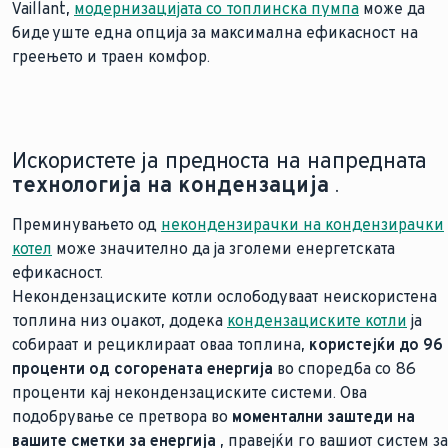
Vaillant,
модернизацијата со топлинска пумпа
може да
биде уште една опција за максимална ефикасност на
греењето и траен комфор.
Искористете ја предноста на напредната
технологија на кондензација
.
Преминувањето од
некондензирачки на кондензирачки
котел
може значително да ја зголеми енергетската
ефикасност.
Некондензациските котли ослободуваат неискористена
топлина низ оџакот, додека
кондензациските котли
ја
собираат и рециклираат оваа топлина,
користејќи до 96
проценти од согорената енергија
во споредба со 86
проценти кај некондензациските системи. Ова
подобрување се претвора во
моментални заштеди на
вашите сметки за енергија
, правејќи го вашиот систем за