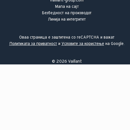
vaillant-group.com
Мапа на сајт
Безбедност на производот
Линија на интегритет
Оваа страница е заштитена со reCAPTCHA и важат
Политиката за приватност
и
Условите за користење
на Google.
©
2026
Vaillant