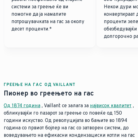
системи за греење ќе ви
Некои дури мо
помогне да ја намалите
конвертираат д
потрошувачката на гас за околу
проценти зеле
десет проценти.*
обезбедувајќи
долгорочно ра
ГРЕЕЊЕ НА ГАС ОД VAILLANT
Пионер во греењето на гас
Од 1874 година
, Vaillant се залага за
највисок квалитет
,
обликувајќи го пазарот за греење со повеќе од 150
години искуство. Од револуцијата во бањите во 1894
година со првиот бојлер на гас со затворен систем, до
воведувањето на ефикасни кондензациски котли на гас