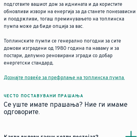
подготвите вашиот дом за иднината и да користите
обновливи извори на енергија за да станете понезависни
и поодржливи, тогаш преминувањето на топлинска
пумпа може да биде опција за вас.
Топлинските пумпи се генерално погодни за сите
домови изградени од 1980 година па наваму и за
постари, делумно реновирани згради со добар
енергетски стандард.
Дознајте повеќе за префрлање на топлинска пумпа.
ЧЕСТО ПОСТАВУВАНИ ПРАШАЊА
Се уште имате прашања? Ние ги имаме
одговорите.