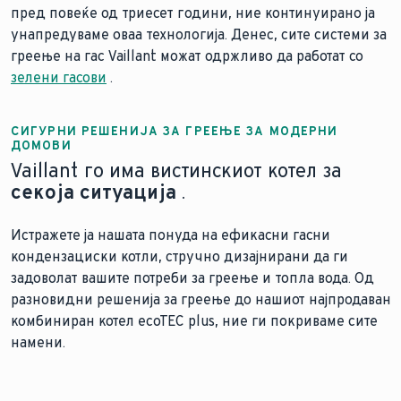
пред повеќе од триесет години, ние континуирано ја
унапредуваме оваа технологија. Денес, сите системи за
греење на гас Vaillant можат одржливо да работат со
зелени гасови
.
СИГУРНИ РЕШЕНИЈА ЗА ГРЕЕЊЕ ЗА МОДЕРНИ
ДОМОВИ
Vaillant го има вистинскиот котел за
секоја ситуација
.
Истражете ја нашата понуда на ефикасни гасни
кондензациски котли, стручно дизајнирани да ги
задоволат вашите потреби за греење и топла вода. Од
разновидни решенија за греење до нашиот најпродаван
комбиниран котел ecoTEC plus, ние ги покриваме сите
намени.