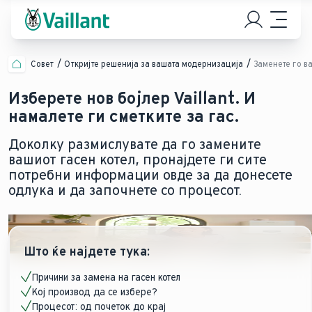
Совет
Откријте решенија за вашата модернизација
Заменете го в
Изберете нов бојлер Vaillant. И
намалете ги сметките за гас.
Доколку размислувате да го замените
вашиот гасен котел, пронајдете ги сите
потребни информации овде за да донесете
одлука и да започнете со процесот.
Што ќе најдете тука:
Причини за замена на гасен котел
Кој производ да се избере?
Процесот: од почеток до крај