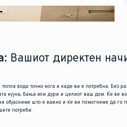
а:
Вашиот директен нач
 топла вода точно кога и каде ви е потребна. Без р
та кујна, бања или дури и целиот ваш дом. Ќе ве в
ви објасниме што е важно и ќе ви помогнеме да го 
шите потреби.