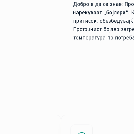
Добро е да се знае:
Про
нарекуваат „бојлери“.
К
притисок, обезбедувајќ
Проточниот бојлер загр
температура по потреба
И