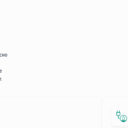
сно
е
.