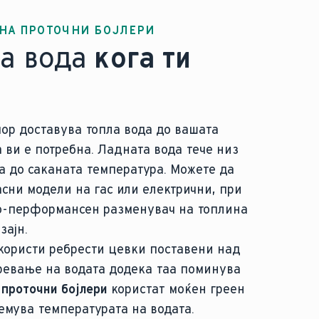
 НА ПРОТОЧНИ БОЈЛЕРИ
а вода
кога ти
пор доставува топла вода до вашата
 ви е потребна. Ладната вода тече низ
ва до саканата температура. Можете да
сни модели на гас или електрични, при
о-перформансен разменувач на топлина
зајн.
користи ребрести цевки поставени над
гревање на водата додека таа поминува
 проточни бојлери
користат моќен греен
лемува температурата на водата.