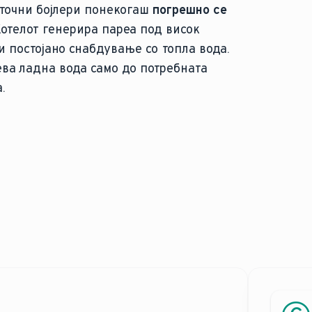
точни бојлери понекогаш
погрешно се
отелот генерира пареа под висок
и постојано снабдување со топла вода.
ева ладна вода само до потребната
.