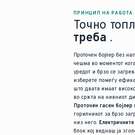
ПРИНЦИП НА РАБОТА
Точно топл
треба
.
Проточен бојлер без на
чешма во моментот кога
уредот и брзо се загре
изберете помеѓу ефика
што двата имаат висок
во сржта на нивниот ди
Проточен гасен бојлер
горилникот за брзо за
низ него.
Електричните
блок кој веднаш ја зго