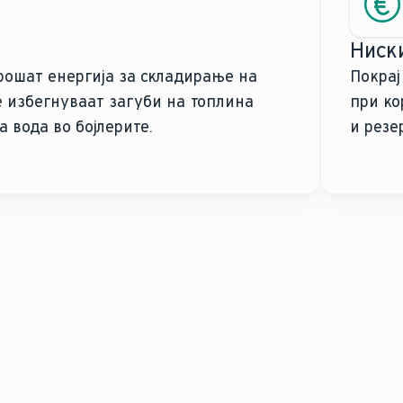
Ниск
трошат енергија за складирање на
Покрај
се избегнуваат загуби на топлина
при ко
 вода во бојлерите.
и резе