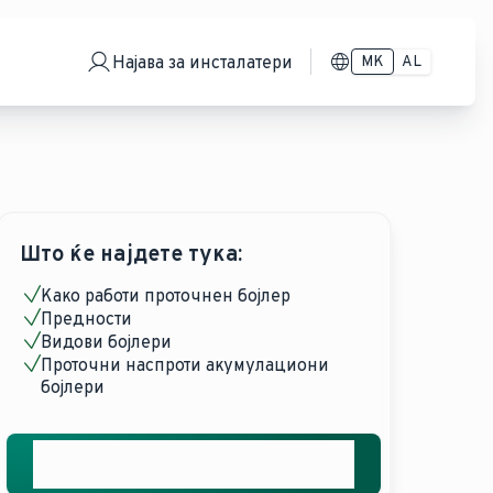
Најава за инсталатери
MK
AL
Што ќе најдете тука:
Како работи проточнен бојлер
Предности
Видови бојлери
Проточни наспроти акумулациони
бојлери
Добијте ја вашата бесплатна
понуда