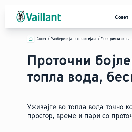
Совет
Совет
Разберете ја технологијата
Електрични котли
Проточни бојле
топла вода, бе
Уживајте во топла вода точно к
простор, време и пари со проточ