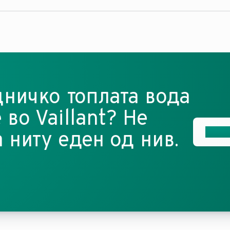
 литри под мијалник може
 што ја прави достапна
ви и брзо плакнење на
ничко топлата вода
 во Vaillant? Не
Добиј
 ниту еден од нив.