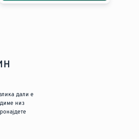
ин
азлика дали е
одиме низ
пронајдете