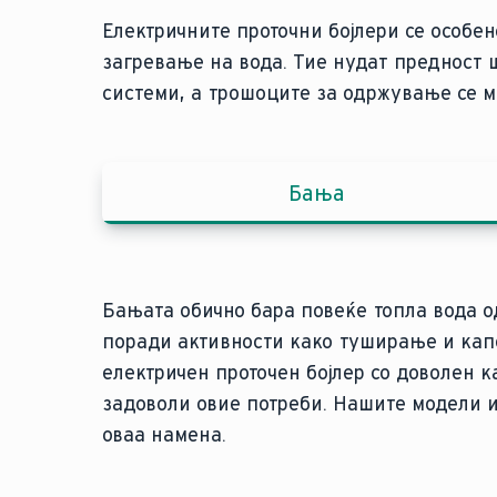
Електричните проточни бојлери се особен
загревање на вода. Тие нудат предност
системи, а трошоците за одржување се м
Бања
Бањата обично бара повеќе топла вода о
Во кујната, побарувачката за топла вода
Електричните проточни бојлери често се 
поради активности како туширање и кап
во бањата, главно потребна за миење са
најисплатливо решение, особено за спо
електричен проточен бојлер со доволен к
готвење. Доволен е помал, помалку моќе
потрошувачка на вода, како на пример во
задоволи овие потреби. Нашите модели
мијалникот, како што е електронскиот V
Нашиот miniVED проточен бојлер совршено
оваа намена.
температура.
бања за гости.
За повремени потреби за топла вода во к
електричната мала единица за складира