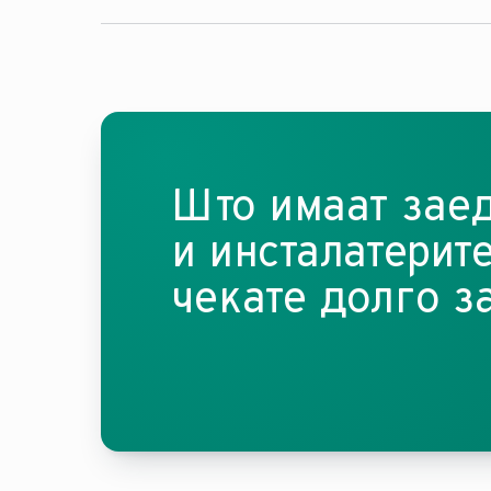
алтернатива. Нашиот модел eloSTOR од 5
да загрее вода до 85°C и да ја складира,
токму кога ви е потребна за миење садо
кујнските апарати.
Што имаат заед
и инсталатерите
чекате долго за