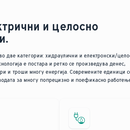
ктрични и целосно
и.
 во две категории: хидраулични и електронски/цело
нологија е постара и ретко се произведува денес,
ори и троши многу енергија. Современите единици с
 водата за многу попрецизно и поефикасно работење