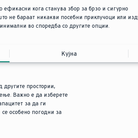
о ефикасни кога станува збор за брзо и сигурно
 што не бараат никакви посебни приклучоци или из
инимални во споредба со другите опции.
Кујна
д другите простории,
 е обично помала отколку
најдоброто и
ење. Важно е да изберете
дови и повремено
радична или мала
апацитет за да ги
н електричен бојлер под
 бањите за гости.
ED со прилагодлива
 се вклопува во секоја
и
се особено погодни за
ујнскиот мијалник,
ње е одржлива