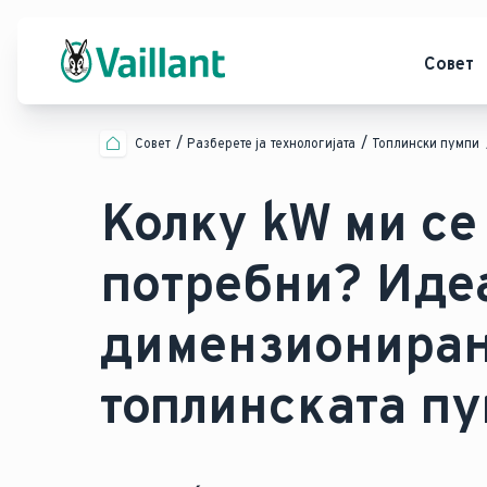
Совет
Совет
Разберете ја технологијата
Топлински пумпи
Колку kW ми се
потребни? Иде
димензионирањ
топлинската пу