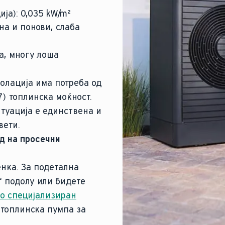
ја): 0,035 kW/m²
на и понови, слаба
а, многу лоша
золација има потреба од
7) топлинска моќност.
итуација е единствена и
вети.
д на просечни
нка. За подетална
“ подолу или бидете
со специјализиран
 топлинска пумпа за