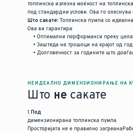
топлинска излезна моќност на топлинск
под стандардни услови. Ова го олеснува
Што сакате:
Топлинска пумпа со идеалн
Ова ви гарантира:
Оптимални перформанси преку цела
Заштеда на трошоци на крајот од го
Долговечност за годините што доаѓа
НЕИДЕАЛНО ДИМЕНЗИОНИРАЊЕ НА K
Што
не
сакате
1.
Под
димензионирана топлинска пумпа
Просторијата не е правилно загреанаРаб