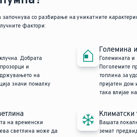
а започнува со разбирање на уникатните карактери
клучните фактори:
Големина и
клучна. Добрата
Големината и 
 прозорци и
Поголемите пр
одржувањето на
топлина за уд
ција значи помалку
пријатен дом 
така влијае н
ветлина
Климатски 
та на временски
Вашата локалн
чева светлина може да
земат предвид