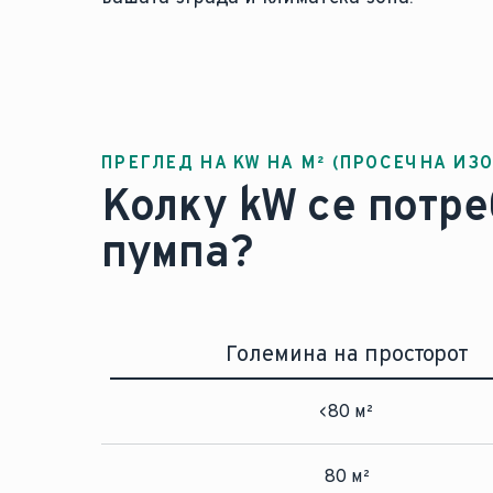
Добијте професионална поддр
ПРЕГЛЕД НА KW НА М² (ПРОСЕЧНА ИЗ
Колку kW се потре
пумпа?
Големина на просторот
<80 м²
80 м²