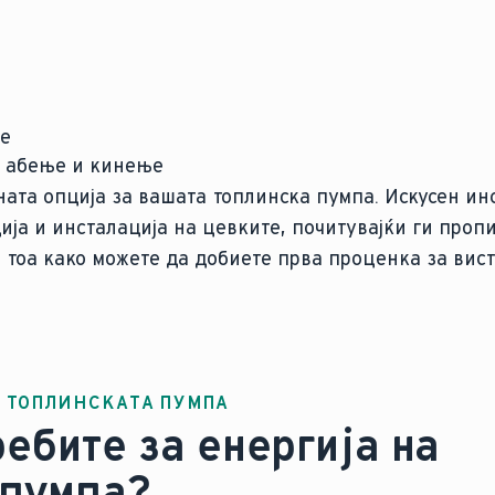
ње
о абење и кинење
лната опција за вашата топлинска пумпа. Искусен и
ја и инсталација на цевките, почитувајќи ги пропи
з тоа како можете да добиете прва проценка за вис
А ТОПЛИНСКАТА ПУМПА
ребите за енергија на
 пумпа?