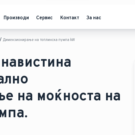
Производи
Сервис
Контакт
За нас
Димензионирање на топлинска пумпа kW
 навистина
ално
е на моќноста на
мпа.