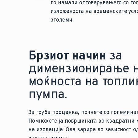
го намали оптоварувањето со то
изложеноста на временските усл
зголеми.
Брзиот начин
за
димензионирање 
моќноста на топли
пумпа.
За груба проценка, почнете со големинат
Помножете ја површината во квадратни 
на изолација. Ова варира во зависност о