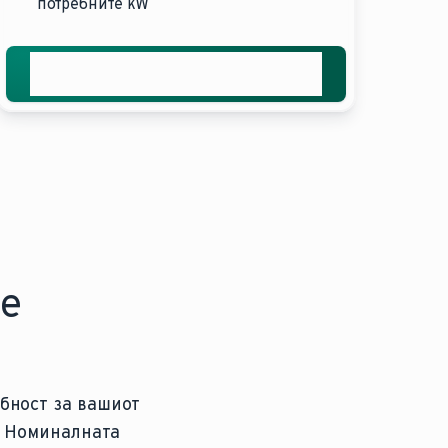
потребните kW
Добијте професионална
пресметка
се
бност за вашиот
. Номиналната