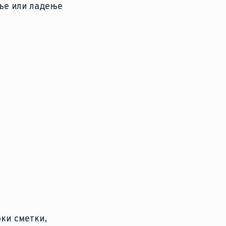
ење или ладење
оки сметки,