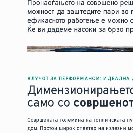
Пронаоѓањето на совршено реш
можност да заштедите пари во г
ефикасното работење е можно са
Ќе ви дадеме насоки за брзо п
КЛУЧОТ ЗА ПЕРФОРМАНСИ: ИДЕАЛНА
Димензионирањето 
само со
совршенот
Совршената големина на топлинската пу
дом. Постои широк спектар на излезни м