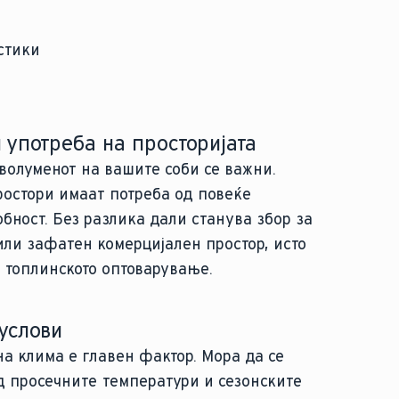
стики
 употреба на просторијата
волуменот на вашите соби се важни.
остори имаат потреба од повеќе
обност. Без разлика дали станува збор за
или зафатен комерцијален простор, исто
а топлинското оптоварување.
услови
а клима е главен фактор. Мора да се
 просечните температури и сезонските