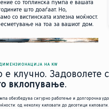
ение со топлинска пумпа е вашата
одините што доаѓаат. Но,
мо со вистинската излезна моќност.
ресметување на тоа за вашиот дом.
 ДИМЕНЗИОНАЦИЈА НА KW
е клучно. Задоволете 
о вклопување
.
мпа обезбедува сигурно работење и долгорочна удо
оќности: од неколку киловати до десетици киловати