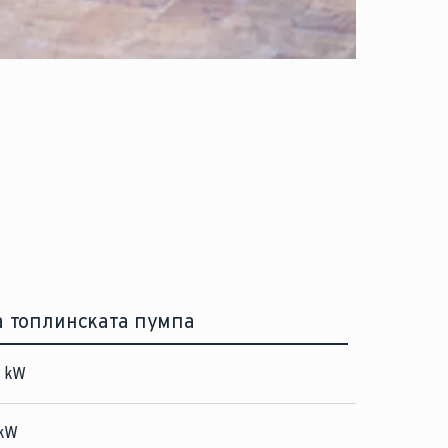
а топлинската пумпа
 kW
kW