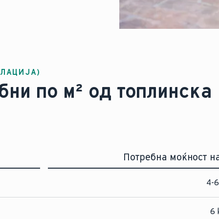
шка
ОЛАЦИЈА)
бни по м² од топлинска
Потребна моќност н
4-6
6 