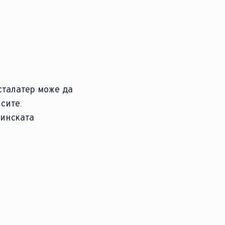
нсталатер може да
сите.
тинската