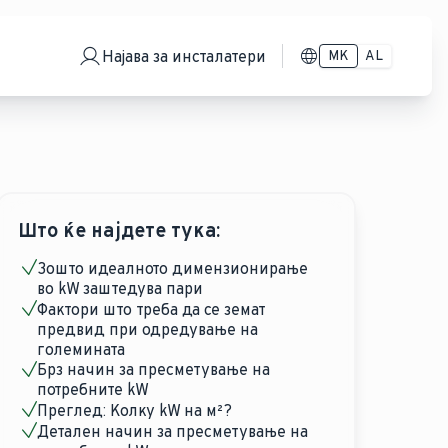
Најава за инсталатери
MK
AL
Што ќе најдете тука:
Зошто идеалното димензионирање
во kW заштедува пари
Фактори што треба да се земат
предвид при одредување на
големината
Брз начин за пресметување на
потребните kW
Преглед: Колку kW на м²?
Детален начин за пресметување на