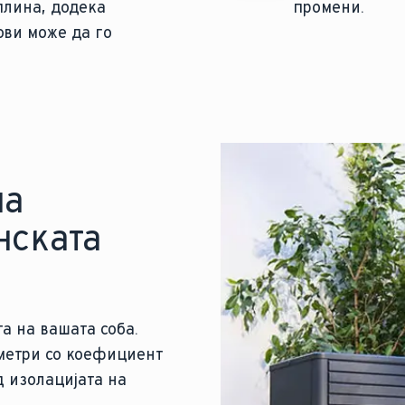
плина, додека
промени.
ови може да го
на
нската
а на вашата соба.
метри со коефициент
д изолацијата на