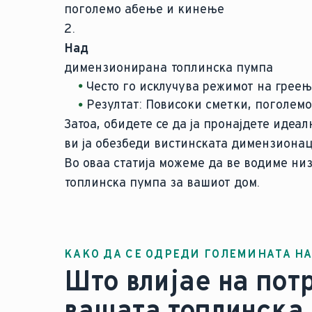
поголемо абење и кинење
2.
Над
димензионирана топлинска пумпа
Често го исклучува режимот на грее
Резултат: Повисоки сметки, поголем
Затоа, обидете се да ја пронајдете идеа
ви ја обезбеди вистинската димензионаци
Во оваа статија можеме да ве водиме ни
топлинска пумпа за вашиот дом.
КАКО ДА СЕ ОДРЕДИ ГОЛЕМИНАТА Н
Што влијае на пот
вашата топлинска