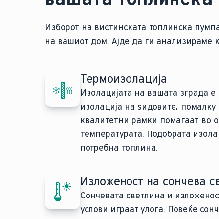
Изборот на вистинската топлинска пумп
на вашиот дом. Ајде да ги анализираме 
Термоизолација
Изолацијата на вашата зграда е 
изолација на ѕидовите, помалку
квалитетни рамки помагаат во 
температурата. Подобрата изола
потребна топлина.
Изложеност на сончева с
Сончевата светлина и изложенос
услови играат улога. Повеќе сон