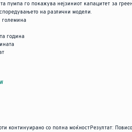
ата пумпа го покажува нејзиниот капацитет за гре
 споредувањето на различни модели.
а големина
та година
дината
ат
W
оти континуирано со полна моќностРезултат: Повис