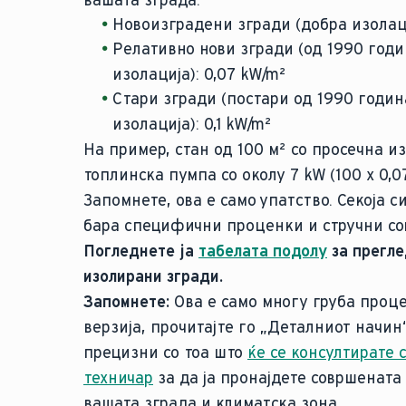
вашата зграда:
Новоизградени згради (добра изолаци
Релативно нови згради (од 1990 годи
изолација): 0,07 kW/m²
Стари згради (постари од 1990 годин
изолација): 0,1 kW/m²
На пример, стан од 100 м² со просечна и
топлинска пумпа со околу 7 kW (100 x 0,0
Запомнете, ова е само упатство. Секоја с
бара специфични проценки и стручни со
Погледнете ја
табелата подолу
за прегле
изолирани згради.
Запомнете:
Ова е само многу груба проце
верзија, прочитајте го „Деталниот начин
прецизни со тоа што
ќе се консултирате 
техничар
за да ја пронајдете совршената
вашата зграда и климатска зона.