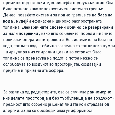
премини под плочките, користејќи подрумски оган. Ова
било познато како хипокаустичен систем за греење.
Денес, повеќето системи за подно греење се
на база на
вода
, нудејќи ефикасна и широко распространета
топлина.
Електричните системи обично се резервирани
за мали површини
, како што се бањите, поради нивните
повисоки оперативни трошоци. Во системите на база на
вода, топлата вода - обично загреана со топлинска пумпа
- циркулира низ спирални цевки во естрихот. Оваа
топлина се пренесува на подот, а потоа нежно се
ослободува во воздухот во просторијата, создавајќи
пријатна и пријатна атмосфера.
За разлика од радијаторите, ова се случува
рамномерно
низ целата просторија и без турбуленција на воздухот
-
предност што особено ја ценат лицата кои страдаат од
алергии. За да се обезбеди оваа униформност,