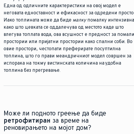
греење. Вашиот партнер специјалист за греење ќе пресм
Една од одличните карактеристики на овој модел е
стигне до центарот, таа нежно се врти и спирално се враќ
за вас кој тип на инсталација е најдобар за вашите цели.
неговата едноставност и ефикасност за одредени просто
назад, течејќи веднаш до потоплата цевка што штотуку ја
Иако топлината може да биде
поставила.
малку
помалку интензивн
како што цевката се оддалечува од местото каде што
Она што е навистина извонредно кај овој метод е неговат
влегува топлата вода, ова всушност е предност за помал
рамномерна распределба на топлината
. Топлата „влезна
простории или пријатни простории како спални соби. Во
цевка поминува покрај малку поладната „излезна“ цевка
овие простори, честопати преферирате посуптилна
осигурувајќи дека топлината се шири убаво низ
топлина, што го прави меандричниот модел совршен за
просторијата пред водата да се олади. Овој паралелен тек
испорака на токму вистинската количина на удобна
белег на бифиларниот модел, осигурувајќи дека вашиот
топлина без прегревање.
под се чувствува постојано пријатно низ целата површин
Може ли подното греење да биде
ретрофитиран
за време на
реновирањето на мојот дом?