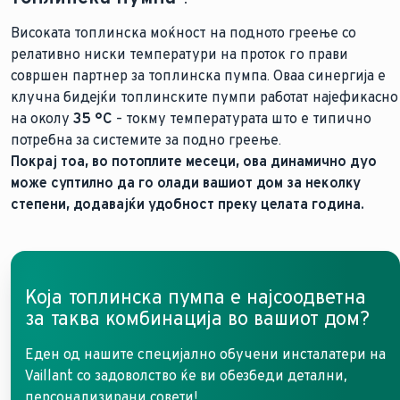
Високата топлинска моќност на подното греење со
релативно ниски температури на проток го прави
совршен партнер за топлинска пумпа. Оваа синергија е
клучна бидејќи топлинските пумпи работат најефикасно
на околу
35 °C
– токму температурата што е типично
потребна за системите за подно греење.
Покрај тоа, во потоплите месеци, ова динамично дуо
може суптилно да го олади вашиот дом за неколку
степени, додавајќи удобност преку целата година.
Која топлинска пумпа е најсоодветна
за таква комбинација во вашиот дом?
Еден од нашите специјално обучени инсталатери на
Vaillant со задоволство ќе ви обезбеди детални,
персонализирани совети!