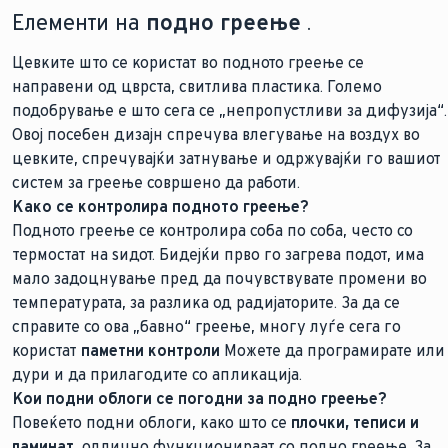
Елементи на
подно греење
.
Цевките што се користат во подното греење се
направени од цврста, свитлива пластика. Големо
подобрување е што сега се „непропустливи за дифузија“.
Овој посебен дизајн спречува влегување на воздух во
цевките, спречувајќи затнување и одржувајќи го вашиот
систем за греење совршено да работи.
Како се контролира подното греење?
Подното греење се контролира соба по соба, често со
термостат на ѕидот. Бидејќи прво го загрева подот, има
мало задоцнување пред да почувствувате промени во
температурата, за разлика од радијаторите. За да се
справите со ова „бавно“ греење, многу луѓе сега го
користат
паметни контроли
Можете да програмирате или
дури и да прилагодите со апликација.
Кои подни облоги се погодни за подно греење?
Повеќето подни облоги, како што се
плочки, теписи и
ламинат
, одлично функционираат со подно греење. За