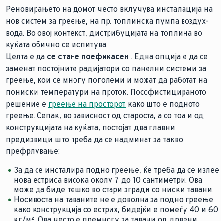
Реновирањето на домот често вклучува инсталација на
нов систем за греење, на пр. топлинска пумпа воздух-
вода. Во овој контекст, дистрибуцијата на топлина во
куќата обично се испитува.
Целта е да
се стане поефикасен
. Една опција е да се
заменат постојните радијатори со панелни системи за
греење, кои се многу поголеми и можат да работат на
пониски температури на проток. Пософистицираното
решение е
греење на просторот
како што е подното
греење. Сепак, во зависност од староста, а со тоа и од
конструкцијата на куќата, постојат два главни
предизвици што треба да се надминат за такво
префрлување:
За да се инсталира подно греење, ќе треба да се излее
нова естриса висока околу 7 до 10 сантиметри. Ова
може да биде тешко во стари згради со ниски тавани.
Носивоста на таваните не е доволна за подно греење
како конструкција со естрих, бидејќи е помеѓу 40 и 60
кг/м². Ова често е премногу за тавани од дрвени