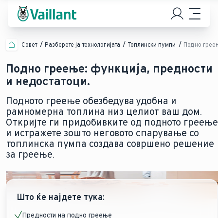
Совет
Разберете ја технологијата
Топлински пумпи
Подно грее
Подно греење: функција, предности
и недостатоци.
Подното греење обезбедува удобна и
рамномерна топлина низ целиот ваш дом.
Откријте ги придобивките од подното греење
и истражете зошто неговото спарување со
топлинска пумпа создава совршено решение
за греење.
Што ќе најдете тука:
Предности на подно греење