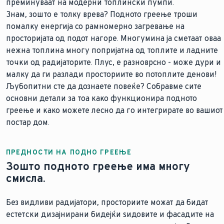
преминуваат на модерни топлински пумпи.
Знам, зошто е толку врева? Подното греење троши
помалку енергија со рамномерно загревање на
просторијата од подот нагоре. Многумина ја сметаат оваа
нежна топлина многу попријатна од топлите и ладните
точки од радијаторите. Плус, е разноврсно - може дури и
малку да ги разлади просториите во потоплите денови!
Љубопитни сте да дознаете повеќе? Собравме сите
основни детали за тоа како функционира подното
греење и како можете лесно да го интегрирате во вашиот
постар дом.
ПРЕДНОСТИ НА ПОДНО ГРЕЕЊЕ
Зошто подното греење има многу
смисла.
Без видливи радијатори, просториите можат да бидат
естетски дизајнирани бидејќи ѕидовите и фасадите на