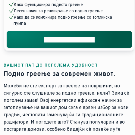
Како функционира подното греење
Лесен начин за реновирање со подно греење
Како да се комбинира подно греење со топлинска
пумпа
Добијте стручен совет
ВАШИОТ ПАТ ДО ПОГОЛЕМА УДОБНОСТ
Подно греење за современ живот.
Можеби не сте експерт за греење на површини, но
сигурно сте слушнале за подно греење, нели? Зема сè
поголем замав! Овој енергетски ефикасен начин за
затоплување на вашиот дом сега е врвен избор за нови
градби, честопати заменувајќи ги традиционалните
радијатори. И погодете што? Станува популарен и во
постарите домови, особено бидејќи сè повеќе луѓе