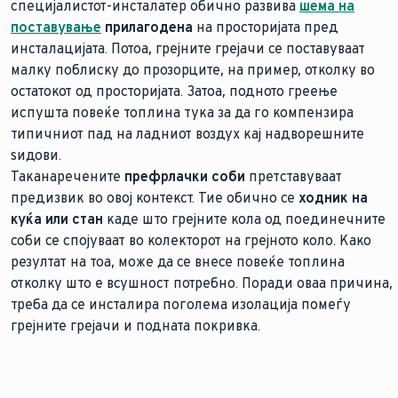
специјалистот-инсталатер обично развива
шема на
поставување
прилагодена
на просторијата пред
инсталацијата. Потоа, грејните грејачи се поставуваат
малку поблиску до прозорците, на пример, отколку во
остатокот од просторијата. Затоа, подното греење
испушта повеќе топлина тука за да го компензира
типичниот пад на ладниот воздух кај надворешните
ѕидови.
Таканаречените
префрлачки соби
претставуваат
предизвик во овој контекст. Тие обично се
ходник на
куќа или стан
каде што грејните кола од поединечните
соби се спојуваат во колекторот на грејното коло. Како
резултат на тоа, може да се внесе повеќе топлина
отколку што е всушност потребно. Поради оваа причина,
треба да се инсталира поголема изолација помеѓу
грејните грејачи и подната покривка.