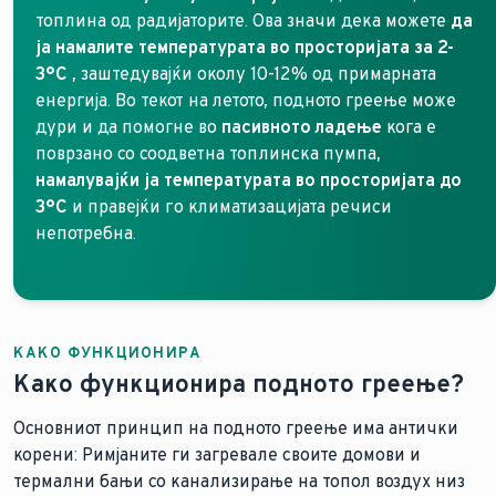
топлина од радијаторите. Ова значи дека можете
да
ја намалите температурата во просторијата за 2-
3°C
, заштедувајќи околу 10-12% од примарната
енергија. Во текот на летото, подното греење може
дури и да помогне во
пасивното ладење
кога е
поврзано со соодветна топлинска пумпа,
намалувајќи ја температурата во просторијата до
3°C
и правејќи го климатизацијата речиси
непотребна.
КАКО ФУНКЦИОНИРА
Како функционира подното греење?
Основниот принцип на подното греење има антички
корени: Римјаните ги загревале своите домови и
термални бањи со канализирање на топол воздух низ