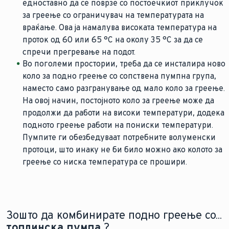
едноставно да се поврзе со постоечкиот приклучок
за греење со ограничувач на температурата на
враќање. Ова ја намалува високата температура на
проток од 60 или 65 °C на околу 35 °C за да се
спречи прегревање на подот.
Во поголеми простории, треба да се инсталира ново
коло за подно греење со сопствена пумпна група,
наместо само разгранување од мало коло за греење.
На овој начин, постојното коло за греење може да
продолжи да работи на високи температури, додека
подното греење работи на пониски температури.
Пумпите ги обезбедуваат потребните волуменски
протоци, што инаку не би било можно ако колото за
греење со ниска температура се прошири.
Зошто да комбинирате подно греење со...
топлинска пумпа
?