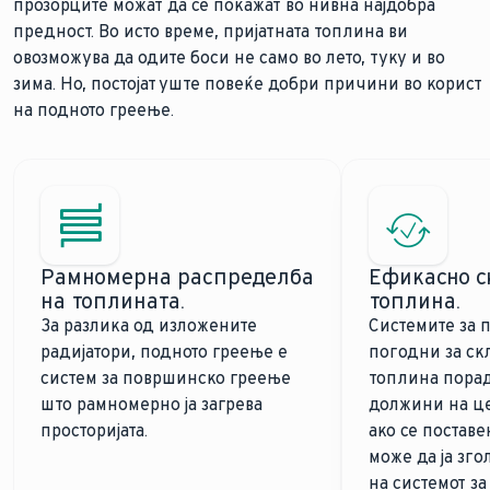
прозорците можат да се покажат во нивна најдобра
предност. Во исто време, пријатната топлина ви
овозможува да одите боси не само во лето, туку и во
зима. Но, постојат уште повеќе добри причини во корист
на подното греење.
Рамномерна распределба
Ефикасно с
на топлината.
топлина.
За разлика од изложените
Системите за 
радијатори, подното греење е
погодни за с
систем за површинско греење
топлина пора
што рамномерно ја загрева
должини на це
просторијата.
ако се поставе
може да ја зг
на системот за