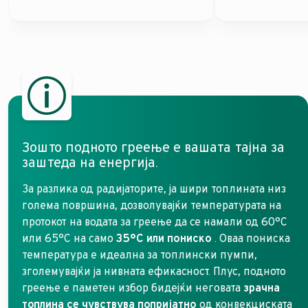
Зошто подното греење е вашата тајна за
заштеда на енергија.
За разлика од радијаторите, ја шири топлината низ
голема површина, дозволувајќи температурата на
протокот на водата за греење да се намали од 60°C
или 65°C на само
35°C или пониско
. Оваа пониска
температура е идеална за топлински пумпи,
зголемувајќи ја нивната ефикасност. Плус, подното
греење е паметен избор бидејќи неговата
зрачна
топлина се чувствува попријатно
од конвекциската