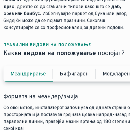
дрво
, држете се до стабилни типови како што се
даб,
орев или бамбус.
Избегнувајте паркет од бука или јавор,
бидејќи може да се појават празнини. Секогаш
консултирајте се со професионалец за дрвени подови.
ПРАВИЛНИ ВИДОВИ НА ПОЛОЖУВАЊЕ
Какви
видови на положување
постојат?
Меандрирање
Бифиларен
Модуларен
Формата на меандер/змија
Бифиларна/полжавска форма
Ова е хибридно решение со флуиден премин помеѓу дв
типа на инсталација споменати погоре: тука, растојаниет
Со овој метод, инсталатерот започнува од едната страна 
Еден генијален начин за поставување цевки за подно
помеѓу цевките за греење е исто така различно, на прим
просторијата и ја поставува грејната цевка напред-назад 
греење е бифиларниот, или спирален, модел. Замислете 
за снабдување на постудените области на надворешните
паралелни линии, правејќи мазни вртења од 180 степени
цевката како почнува од рабовите на вашата соба, нежно
ѕидови или преодните области со повеќе енергија за
секој крај.
спирално навнатре како школка од полжав. Откако ќе