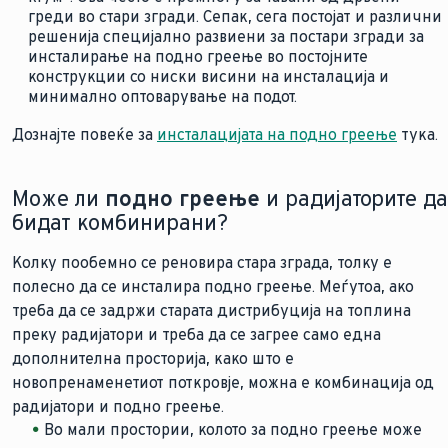
греди во стари згради. Сепак, сега постојат и различни
решенија специјално развиени за постари згради за
инсталирање на подно греење во постојните
конструкции со ниски висини на инсталација и
минимално оптоварување на подот.
Дознајте повеќе за
инсталацијата на подно греење
тука.
Може ли
подно греење
и радијаторите да
бидат комбинирани?
Колку пообемно се реновира стара зграда, толку е
полесно да се инсталира подно греење. Меѓутоа, ако
треба да се задржи старата дистрибуција на топлина
преку радијатори и треба да се загрее само една
дополнителна просторија, како што е
новопренаменетиот поткровје, можна е комбинација од
радијатори и подно греење.
Во мали простории, колото за подно греење може