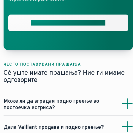
Побарајте бесплатна понуда сега
ЧЕСТО ПОСТАВУВАНИ ПРАШАЊА
Сè уште имате прашања? Ние ги имаме
одговорите.
Може ли да вградам подно греење во
постоечка естриса?
Да, можно е да се вгради подно греење во постоечка
естриса. Сепак, соодветноста на естрисата мора да се
Дали Vaillant продава и подно греење?