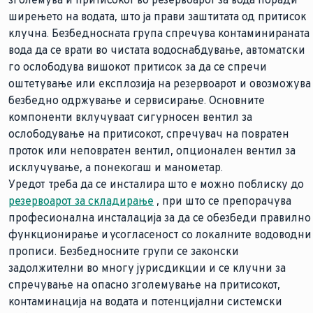
ширењето на водата, што ја прави заштитата од притисок
клучна. Безбедносната група спречува контаминираната
вода да се врати во чистата водоснабдување, автоматски
го ослободува вишокот притисок за да се спречи
оштетување или експлозија на резервоарот и овозможува
безбедно одржување и сервисирање. Основните
компоненти вклучуваат сигурносен вентил за
ослободување на притисокот, спречувач на повратен
проток или неповратен вентил, опционален вентил за
исклучување, а понекогаш и манометар.
Уредот треба да се инсталира што е можно поблиску до
резервоарот за складирање
, при што се препорачува
професионална инсталација за да се обезбеди правилно
функционирање и усогласеност со локалните водоводни
прописи. Безбедносните групи се законски
задолжителни во многу јурисдикции и се клучни за
спречување на опасно зголемување на притисокот,
контаминација на водата и потенцијални системски