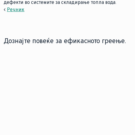
дефекти во системите за складирање топла вода.
<
Речник
Дознајте повеќе за ефикасното греење.
ТЕХНОЛОГИЈА ЗА СКЛАДИРАЊЕ НА
ИЗБОР НА ВИСТИНСКИ
ТОПЛА ВОДА
ЦИЛИНДАР ЗА ТОПЛА
ВОДА
Отклучете ја
Максимизирајте ја
конзистентната удобност и
ефикасноста на
заштедата на енергија со
вашата топлинска
технологијата за
пумпа со
складирање на топла вода
складирање на
за дома, осигурувајќи дека
топла вода што ги
топлата вода е секогаш
задоволува сите
подготвена кога ви е
ваши потреби.
потребна.