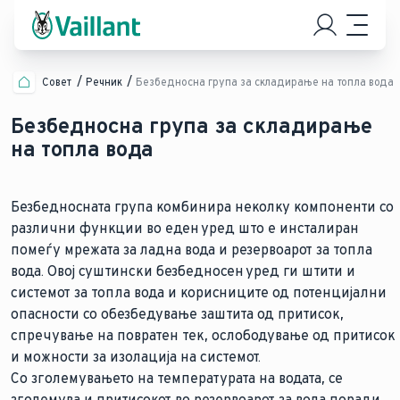
Совет
Речник
Безбедносна група за складирање на топла вода
Безбедносна група за складирање
на топла вода
Безбедносната група комбинира неколку компоненти со
различни функции во еден уред што е инсталиран
помеѓу мрежата за ладна вода и резервоарот за топла
вода. Овој суштински безбедносен уред ги штити и
системот за топла вода и корисниците од потенцијални
опасности со обезбедување заштита од притисок,
спречување на повратен тек, ослободување од притисок
и можности за изолација на системот.
Со зголемувањето на температурата на водата, се
зголемува и притисокот во резервоарот за вода поради