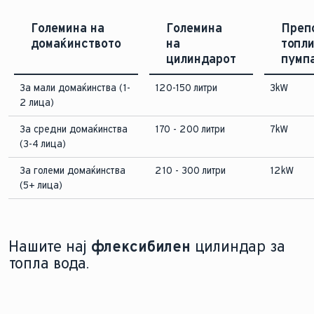
Големина на
Големина
Преп
домаќинството
на
топл
цилиндарот
пумп
За мали домаќинства (1-
120-150 литри
3kW
2 лица)
За средни домаќинства
170 - 200 литри
7kW
(3-4 лица)
За големи домаќинства
210 - 300 литри
12kW
(5+ лица)
Нашите нај
флексибилен
цилиндар за
топла вода.