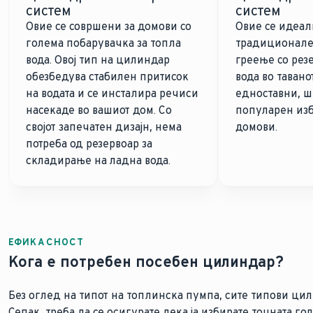
систем
систем
Овие се совршени за домови со
Овие се идеал
голема побарувачка за топла
традиционале
вода. Овој тип на цилиндар
греење со рез
обезбедува стабилен притисок
вода во тавано
на водата и се инсталира речиси
едноставни, ш
насекаде во вашиот дом. Со
популарен изб
својот запечатен дизајн, нема
домови.
потреба од резервоар за
складирање на ладна вода.
ЕФИКАСНОСТ
Кога е потребен посебен цилиндар?
Без оглед на типот на топлинска пумпа, сите типови ци
Сепак, треба да се осигурате дека ја избирате точната г