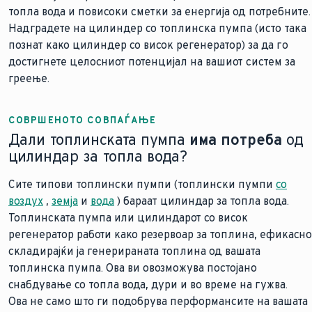
топла вода и повисоки сметки за енергија од потребните.
Надградете на цилиндер со топлинска пумпа (исто така
познат како цилиндер со висок регенератор) за да го
достигнете целосниот потенцијал на вашиот систем за
греење.
СОВРШЕНОТО СОВПАЃАЊЕ
Дали топлинската пумпа
има потреба
од
цилиндар за топла вода?
Сите типови топлински пумпи (топлински пумпи
со
воздух
,
земја
и
вода
) бараат цилиндар за топла вода.
Топлинската пумпа или цилиндарот со висок
регенератор работи како резервоар за топлина, ефикасно
складирајќи ја генерираната топлина од вашата
топлинска пумпа. Ова ви овозможува постојано
снабдување со топла вода, дури и во време на гужва.
Ова не само што ги подобрува перформансите на вашата