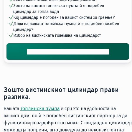
Зошто на вашата топлинска пумпа ѝ е потребен
цилиндар за топла вода
Кој цилиндар е погоден за вашиот систем за греење?
Дали на вашата топлинска пумпа ѝ е потребен посебен
цилиндер?
Избор на вистинската големина на цилиндарот
Добијте индивидуални консултации
Зошто вистинскиот цилиндар прави
разлика.
Вашата
топлинска пумпа
е срцето на удобноста на
вашиот дом, но ѝ е потребен вистинскиот партнер за да
функционира најдобро што може. Стандарден цилиндер
може да ја попречи, што доведува до неконзистентна