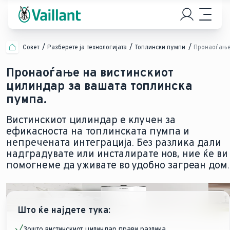
Совет
Разберете ја технологијата
Топлински пумпи
Пронаоѓање 
Пронаоѓање на вистинскиот
цилиндар за вашата топлинска
пумпа.
Вистинскиот цилиндар е клучен за
ефикасноста на топлинската пумпа и
непречената интеграција. Без разлика дали
надградувате или инсталирате нов, ние ќе ви
помогнеме да уживате во удобно загреан дом.
Што ќе најдете тука:
Зошто вистинскиот цилиндар прави разлика