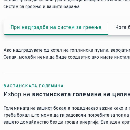
систем за греење и вашите барања.
При надградба на систем за греење
Кога 
Ако надградувате од котел на топлинска пумпа, веројатно
Сепак, можеби нема да биде соодветно ако имате инста
ВИСТИНСКАТА ГОЛЕМИНА
Избор на
вистинската големина на цили
Големината на вашиот бокал е подеднакво важна како и т
треба бокал што може да ги задоволи потребите за топла
вашето домаќинство без да троши енергија. Еве еден кра