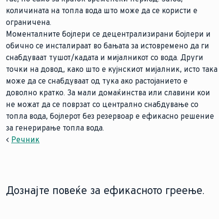
количината на топла вода што може да се користи е
ограничена.
Моменталните бојлери се децентрализирани бојлери и
обично се инсталираат во бањата за истовремено да ги
снабдуваат тушот/кадата и мијалникот со вода. Други
точки на довод, како што е кујнскиот мијалник, исто така
може да се снабдуваат од тука ако растојанието е
доволно кратко. За мали домаќинства или славини кои
не можат да се поврзат со централно снабдување со
топла вода, бојлерот без резервоар е ефикасно решение
за генерирање топла вода.
<
Речник
Дознајте повеќе за ефикасното греење.