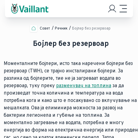
Совет
Речник
Бојлер без резервоар
Бојлер без резервоар
Моменталните бојлери, исто така наречени бојлери без
резервоар (TWH), се трајно инсталирани бојлери. За
разлика од бојлерите, тие не ја загреваат водата во
резервоар, туку преку
разменувач на топлина
за да
произведат точна количина и температура на вода
потребна кога и како што е посакувано со вклучување на
мешалката. Ова ја елиминира можноста за развој на
бактерии легионела и губење на топлина. За
моментално загревање на водата, потребна е многу
енергија во форма на електрична енергија или природен
гас, но само за краток временски период. Затоа,