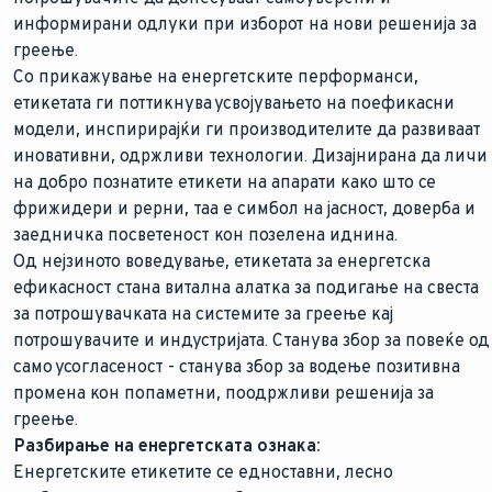
информирани одлуки при изборот на нови решенија за
греење.
Со прикажување на енергетските перформанси,
етикетата ги поттикнува усвојувањето на поефикасни
модели, инспирирајќи ги производителите да развиваат
иновативни, одржливи технологии. Дизајнирана да личи
на добро познатите етикети на апарати како што се
фрижидери и рерни, таа е симбол на јасност, доверба и
заедничка посветеност кон позелена иднина.
Од нејзиното воведување, етикетата за енергетска
ефикасност стана витална алатка за подигање на свеста
за потрошувачката на системите за греење кај
потрошувачите и индустријата. Станува збор за повеќе од
само усогласеност - станува збор за водење позитивна
промена кон попаметни, поодржливи решенија за
греење.
Разбирање на енергетската ознака:
Енергетските етикетите се едноставни, лесно