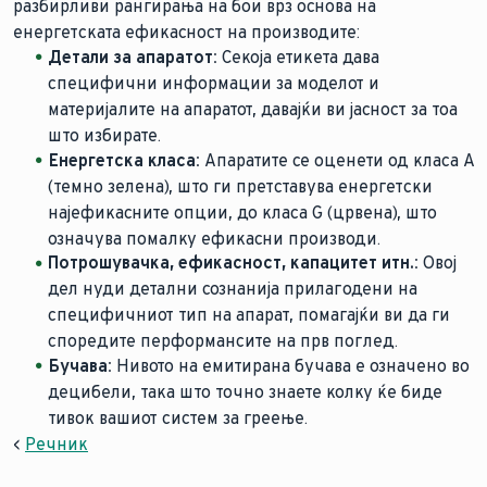
разбирливи рангирања на бои врз основа на
енергетската ефикасност на производите:
Детали за апаратот:
Секоја етикета дава
специфични информации за моделот и
материјалите на апаратот, давајќи ви јасност за тоа
што избирате.
Енергетска класа:
Апаратите се оценети од класа А
(темно зелена), што ги претставува енергетски
најефикасните опции, до класа G (црвена), што
означува помалку ефикасни производи.
Потрошувачка, ефикасност, капацитет итн.:
Овој
дел нуди детални сознанија прилагодени на
специфичниот тип на апарат, помагајќи ви да ги
споредите перформансите на прв поглед.
Бучава:
Нивото на емитирана бучава е означено во
децибели, така што точно знаете колку ќе биде
тивок вашиот систем за греење.
<
Речник