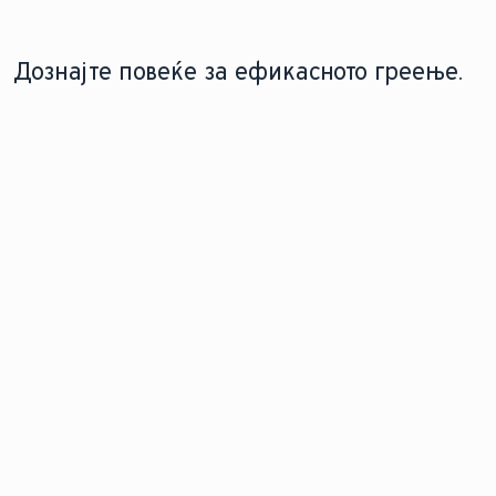
Дознајте повеќе за ефикасното греење.
МОДЕРНИЗИРАЈТЕ СО
ОДРЖЛИВО ИНОВАТИВНО
ТОПЛИНСКА ПУМПА
Откријте како нашата
Прифатете ја
технологија за греење
еколошката удобност
ја поддржува
со префрлување на
заштитата на климата.
топлинска пумпа.