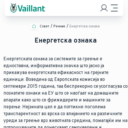
Совет
Речник
Енергетска ознака
Енергетска ознака
Енергетската ознака за системите за греење е
едноставна, информативна значка што јасно ја
прикажува енергетската ефикасност на грејните
единици. Воведена од Европската комисија во
септември 2015 година, таа беспрекорно се усогласува со
познатите ознаки на ЕУ што се наоѓаат на домашните
апарати како што се фрижидерите и машините за
перење. Нејзината цел е да поттикне поголема
транспарентност во врска со влијанието на различните
уреди за греење врз животната средина, помагајќи им на
потрошувачите да донесуваат самоуверени и