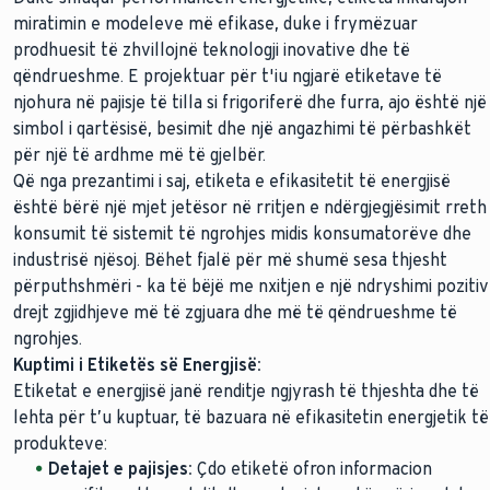
miratimin e modeleve më efikase, duke i frymëzuar
prodhuesit të zhvillojnë teknologji inovative dhe të
qëndrueshme. E projektuar për t'iu ngjarë etiketave të
njohura në pajisje të tilla si frigoriferë dhe furra, ajo është një
simbol i qartësisë, besimit dhe një angazhimi të përbashkët
për një të ardhme më të gjelbër.
Që nga prezantimi i saj, etiketa e efikasitetit të energjisë
është bërë një mjet jetësor në rritjen e ndërgjegjësimit rreth
konsumit të sistemit të ngrohjes midis konsumatorëve dhe
industrisë njësoj. Bëhet fjalë për më shumë sesa thjesht
përputhshmëri - ka të bëjë me nxitjen e një ndryshimi pozitiv
drejt zgjidhjeve më të zgjuara dhe më të qëndrueshme të
ngrohjes.
Kuptimi i Etiketës së Energjisë:
Etiketat e energjisë janë renditje ngjyrash të thjeshta dhe të
lehta për t’u kuptuar, të bazuara në efikasitetin energjetik të
produkteve:
Detajet e pajisjes:
Çdo etiketë ofron informacion