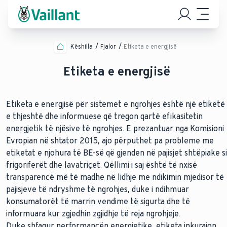
Këshilla
Fjalor
Etiketa e energjisë
Etiketa e energjisë
Etiketa e energjisë për sistemet e ngrohjes është një etiketë
e thjeshtë dhe informuese që tregon qartë efikasitetin
energjetik të njësive të ngrohjes. E prezantuar nga Komisioni
Evropian në shtator 2015, ajo përputhet pa probleme me
etiketat e njohura të BE-së që gjenden në pajisjet shtëpiake si
frigoriferët dhe lavatriçet. Qëllimi i saj është të nxisë
transparencë më të madhe në lidhje me ndikimin mjedisor të
pajisjeve të ndryshme të ngrohjes, duke i ndihmuar
konsumatorët të marrin vendime të sigurta dhe të
informuara kur zgjedhin zgjidhje të reja ngrohjeje.
Duke shfaqur performancën energjetike, etiketa inkurajon