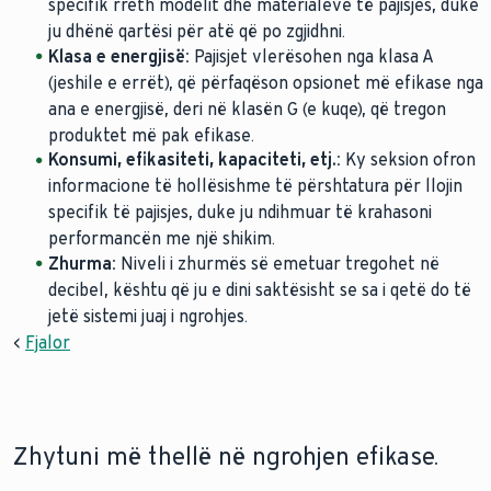
specifik rreth modelit dhe materialeve të pajisjes, duke
ju dhënë qartësi për atë që po zgjidhni.
Klasa e energjisë:
Pajisjet vlerësohen nga klasa A
(jeshile e errët), që përfaqëson opsionet më efikase nga
ana e energjisë, deri në klasën G (e kuqe), që tregon
produktet më pak efikase.
Konsumi, efikasiteti, kapaciteti, etj.:
Ky seksion ofron
informacione të hollësishme të përshtatura për llojin
specifik të pajisjes, duke ju ndihmuar të krahasoni
performancën me një shikim.
Zhurma:
Niveli i zhurmës së emetuar tregohet në
decibel, kështu që ju e dini saktësisht se sa i qetë do të
jetë sistemi juaj i ngrohjes.
<
Fjalor
Zhytuni më thellë në ngrohjen efikase.