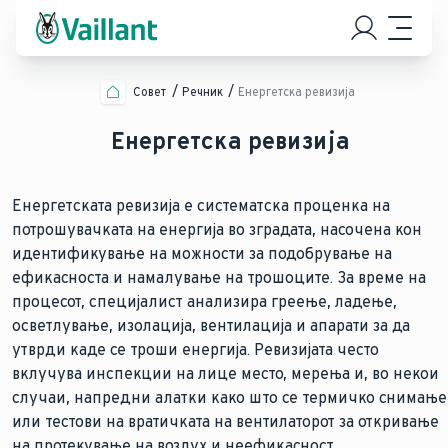
Совет
Речник
Енергетска ревизија
Енергетска ревизија
Енергетската ревизија е систематска проценка на
потрошувачката на енергија во зградата, насочена кон
идентификување на можности за подобрување на
ефикасноста и намалување на трошоците. За време на
процесот, специјалист анализира греење, ладење,
осветлување, изолација, вентилација и апарати за да
утврди каде се троши енергија. Ревизијата често
вклучува инспекции на лице место, мерења и, во некои
случаи, напредни алатки како што се термичко снимање
или тестови на вратичката на вентилаторот за откривање
на протекување на воздух и неефикасност.