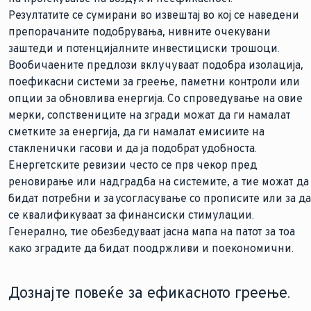
Резултатите се сумирани во извештај во кој се наведени
препорачаните подобрувања, нивните очекувани
заштеди и потенцијалните инвестициски трошоци.
Вообичаените предлози вклучуваат подобра изолација,
поефикасни системи за греење, паметни контроли или
опции за обновлива енергија. Со спроведување на овие
мерки, сопствениците на згради можат да ги намалат
сметките за енергија, да ги намалат емисиите на
стакленички гасови и да ја подобрат удобноста.
Енергетските ревизии често се прв чекор пред
реновирање или надградба на системите, а тие можат да
бидат потребни и за усогласување со прописите или за да
се квалификуваат за финансиски стимулации.
Генерално, тие обезбедуваат јасна мапа на патот за тоа
како зградите да бидат поодржливи и поекономични.
Дознајте повеќе за ефикасното греење.