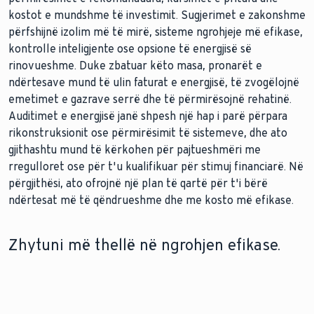
kostot e mundshme të investimit. Sugjerimet e zakonshme
përfshijnë izolim më të mirë, sisteme ngrohjeje më efikase,
kontrolle inteligjente ose opsione të energjisë së
rinovueshme. Duke zbatuar këto masa, pronarët e
ndërtesave mund të ulin faturat e energjisë, të zvogëlojnë
emetimet e gazrave serrë dhe të përmirësojnë rehatinë.
Auditimet e energjisë janë shpesh një hap i parë përpara
rikonstruksionit ose përmirësimit të sistemeve, dhe ato
gjithashtu mund të kërkohen për pajtueshmëri me
rregulloret ose për t'u kualifikuar për stimuj financiarë. Në
përgjithësi, ato ofrojnë një plan të qartë për t'i bërë
ndërtesat më të qëndrueshme dhe me kosto më efikase.
Zhytuni më thellë në ngrohjen efikase.
KONSUMI I ENERGJISË KUNDREJT NEVOJËS
ULNI KOSTOT E