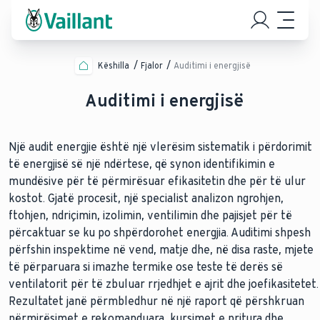
Këshilla
Fjalor
Auditimi i energjisë
Auditimi i energjisë
Një audit energjie është një vlerësim sistematik i përdorimit
të energjisë së një ndërtese, që synon identifikimin e
mundësive për të përmirësuar efikasitetin dhe për të ulur
kostot. Gjatë procesit, një specialist analizon ngrohjen,
ftohjen, ndriçimin, izolimin, ventilimin dhe pajisjet për të
përcaktuar se ku po shpërdorohet energjia. Auditimi shpesh
përfshin inspektime në vend, matje dhe, në disa raste, mjete
të përparuara si imazhe termike ose teste të derës së
ventilatorit për të zbuluar rrjedhjet e ajrit dhe joefikasitetet.
Rezultatet janë përmbledhur në një raport që përshkruan
përmirësimet e rekomanduara, kursimet e pritura dhe