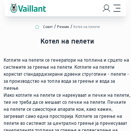
Совет
Речник
Котел на пелети
Котел на пелети
Котлите на пелети се генератори на топлина и срцето на
системите за греење на пелети. Котлите на пелети
користат стандардизирани дрвени струготини - пелети -
за производство на топла вода за греење и вода за
пиење.
Иако котлите на пелети се нарекуваат и печки на пелети,
тие не треба да се мешаат со печки на пелети. Печките
на пелети се самостојни апарати кои, како камин,
загреваат само една просторија. Котлите за греење на
пелети во системот за централно греење ја пренесуваат
генерираната топлина за греење и сервисирање на