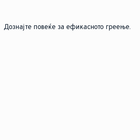
Дознајте повеќе за ефикасното греење.
МОДЕРНИЗИРАЈТЕ СО
ТЕХНОЛОГИЈА НА ГАСЕН КОТЕЛ
ТОПЛИНСКА ПУМПА
Откријте ја моќта на
Прифатете ја
совршенството и научете
еколошката
како модерните гасни котли
удобност со
можат да ги намалат
префрлување на
трошоците за енергија.
топлинска
пумпа.