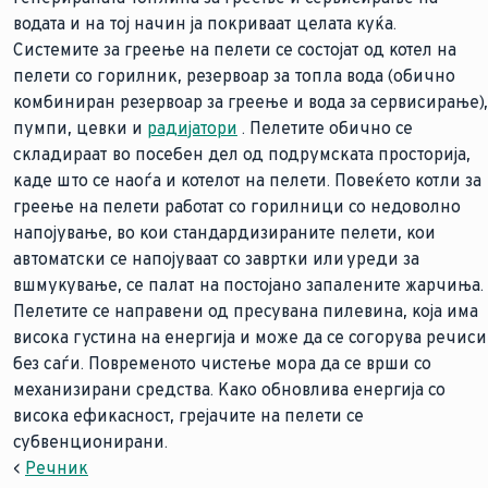
водата и на тој начин ја покриваат целата куќа.
Системите за греење на пелети се состојат од котел на
пелети со горилник, резервоар за топла вода (обично
комбиниран резервоар за греење и вода за сервисирање),
пумпи, цевки и
радијатори
. Пелетите обично се
складираат во посебен дел од подрумската просторија,
каде што се наоѓа и котелот на пелети. Повеќето котли за
греење на пелети работат со горилници со недоволно
напојување, во кои стандардизираните пелети, кои
автоматски се напојуваат со завртки или уреди за
вшмукување, се палат на постојано запалените жарчиња.
Пелетите се направени од пресувана пилевина, која има
висока густина на енергија и може да се согорува речиси
без саѓи. Повременото чистење мора да се врши со
механизирани средства. Како обновлива енергија со
висока ефикасност, грејачите на пелети се
субвенционирани.
<
Речник