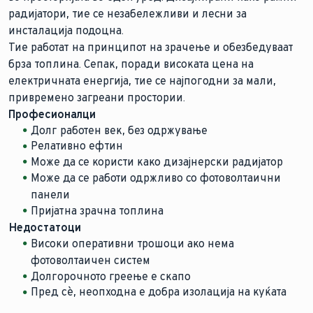
радијатори, тие се незабележливи и лесни за
инсталација подоцна.
Тие работат на принципот на зрачење и обезбедуваат
брза топлина. Сепак, поради високата цена на
електричната енергија, тие се најпогодни за мали,
привремено загреани простории.
Професионалци
Долг работен век, без одржување
Релативно ефтин
Може да се користи како дизајнерски радијатор
Може да се работи одржливо со фотоволтаични
панели
Пријатна зрачна топлина
Недостатоци
Високи оперативни трошоци ако нема
фотоволтаичен систем
Долгорочното греење е скапо
Пред сè, неопходна е добра изолација на куќата