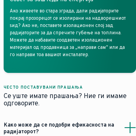
Ако живеете во стара зграда, дали радијаторите
покрај прозорецот се изолирани на надворешниот
ѕид? Ако не, поставете изолационен слој зад
радијаторите за да спречите губење на топлина.
Можете да набавите соодветен изолационен
материјал од продавница за „направи сам“ или да
го направи тоа вашиот инсталатер.
ЧЕСТО ПОСТАВУВАНИ ПРАШАЊА
Се уште имате прашања? Ние ги имаме
одговорите.
Како може да се подобри ефикасноста на
радијаторот?