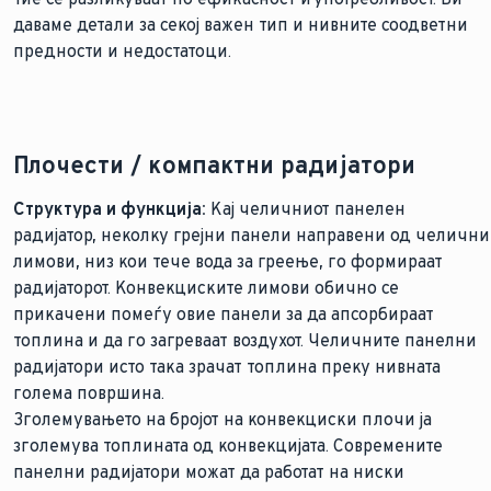
даваме детали за секој важен тип и нивните соодветни
предности и недостатоци.
Плочести / компактни радијатори
Структура и функција:
Кај челичниот панелен
радијатор, неколку грејни панели направени од челични
лимови, низ кои тече вода за греење, го формираат
радијаторот. Конвекциските лимови обично се
прикачени помеѓу овие панели за да апсорбираат
топлина и да го загреваат воздухот. Челичните панелни
радијатори исто така зрачат топлина преку нивната
голема површина.
Зголемувањето на бројот на конвекциски плочи ја
зголемува топлината од конвекцијата. Современите
панелни радијатори можат да работат на ниски