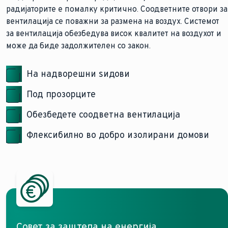
радијаторите е помалку критично. Соодветните отвори за
вентилација се поважни за размена на воздух. Системот
за вентилација обезбедува висок квалитет на воздухот и
може да биде задолжителен со закон.
На надворешни ѕидови
Под прозорците
Обезбедете соодветна вентилација
Флексибилно во добро изолирани домови
Совет за заштеда на енергија