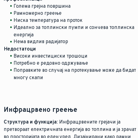
Голема грејна површина
Рамномерно греење
Ниска температура на проток
Идеално за топлински пумпи и сончева топлинска
енергија
Нема видлив радијатор
Недостатоци
Високи инвестициски трошоци
Потребно е редовно одржување
Поправките во случај на протекување може да бидат
многу скапи
Инфрацрвено греење
Структура и функција:
Инфрацрвените грејачи ја
претвораат електричната енергија во топлина и ја зрачат
во просторијата во еден уред. Дизајнирани како рамни