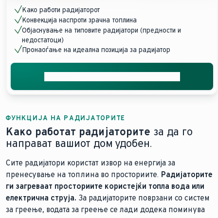
Како работи радијаторот
Конвекција наспроти зрачна топлина
Објаснување на типовите радијатори (предности и
недостатоци)
Пронаоѓање на идеална позиција за радијатор
Добијте индивидуални консултации
ФУНКЦИЈА НА РАДИЈАТОРИТЕ
Како работат радијаторите
за да го
направат вашиот дом удобен.
Сите радијатори користат извор на енергија за
пренесување на топлина во просториите.
Радијаторите
ги загреваат просториите користејќи топла вода или
електрична струја.
За радијаторите поврзани со систем
за греење, водата за греење се лади додека поминува