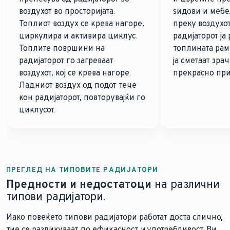
воздухот во просторијата.
ѕидови и мебе
Топлиот воздух се крева нагоре,
преку воздухо
циркулира и активира циклус.
радијаторот ја
Топлите површини на
топлината рам
радијаторот го загреваат
ја сметаат зра
воздухот, кој се крева нагоре.
прекрасно при
Ладниот воздух од подот тече
кон радијаторот, повторувајќи го
циклусот.
ПРЕГЛЕД НА ТИПОВИТЕ РАДИЈАТОРИ
Предности и недостатоци
на различни
типови радијатори.
Иако повеќето типови радијатори работат доста слично,
тие се разликуваат по ефикасност и употребливост. Ви