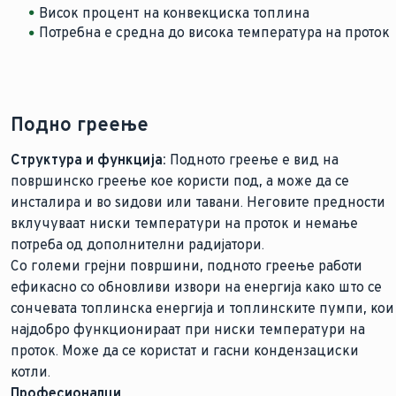
Висок процент на конвекциска топлина
Потребна е средна до висока температура на проток
Подно греење
Структура и функција:
Подното греење е вид на
површинско греење кое користи под, а може да се
инсталира и во ѕидови или тавани. Неговите предности
вклучуваат ниски температури на проток и немање
потреба од дополнителни радијатори.
Со големи грејни површини, подното греење работи
ефикасно со обновливи извори на енергија како што се
сончевата топлинска енергија и топлинските пумпи, кои
најдобро функционираат при ниски температури на
проток. Може да се користат и гасни кондензациски
котли.
Професионалци