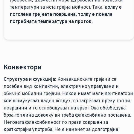
температури за иста грејна моќност. Така,
колку е
поголема грејната површина, толку е помала
потребната температура на проток.
Конвектори
Структура и функција:
Конвекциските грејачи се
посебен вид компактни, електрично управувани и
обично мобилни грејачи. Некои имаат мали вентилатори
кои вшмукуваат ладен воздух, го загреваат преку топли
површини и го ослободуваат на врвот. Ова обезбедува
брза топлина доколку ви треба флексибилно поставена.
Неговата флексибилност го прави совршен за
краткотрајна употреба. Не е наменет за долготрајна