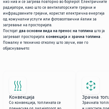
низ нив и се загрева повторно во бојлерот. Електричните
радијатори, како што се вентилаторските грејачи и
инфрацрвените грејачи, користат електрична енергија
од комунални услуги или фотоволтаични ќелии за
загревање на просторијата.
Постојат
два основни вида на пренос на топлина
што ја
загреваат просторијата:
конвекција
и
зрачна топлина
.
Помалку е техничко отколку што звучи, еве го
објаснувањето:
Конвекција
Зрачна топ
Со конвекција, топлината се
Зрачната топли
пренесува од радијаторот во
и цврстите пр