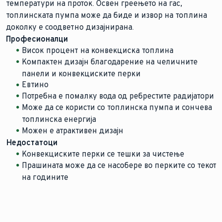
температури на проток. Освен греењето на гас,
топлинската пумпа може да биде и извор на топлина
доколку е соодветно дизајнирана.
Професионалци
Висок процент на конвекциска топлина
Компактен дизајн благодарение на челичните
панели и конвекциските перки
Евтино
Потребна е помалку вода од ребрестите радијатори
Може да се користи со топлинска пумпа и сончева
топлинска енергија
Можен е атрактивен дизајн
Недостатоци
Конвекциските перки се тешки за чистење
Прашината може да се насобере во перките со текот
на годините