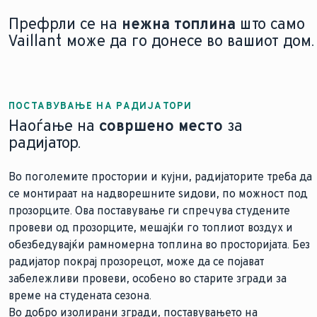
Префрли се на
нежна топлина
што само
Vaillant може да го донесе во вашиот дом.
ПОСТАВУВАЊЕ НА РАДИЈАТОРИ
Наоѓање на
совршено место
за
радијатор.
Во поголемите простории и кујни, радијаторите треба да
се монтираат на надворешните ѕидови, по можност под
прозорците. Ова поставување ги спречува студените
провеви од прозорците, мешајќи го топлиот воздух и
обезбедувајќи рамномерна топлина во просторијата. Без
радијатор покрај прозорецот, може да се појават
забележливи провеви, особено во старите згради за
време на студената сезона.
Во добро изолирани згради, поставувањето на