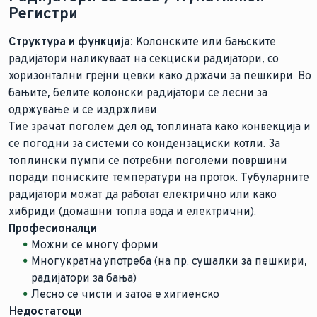
Регистри
Структура и функција:
Колонските или бањските
радијатори наликуваат на секциски радијатори, со
хоризонтални грејни цевки како држачи за пешкири. Во
бањите, белите колонски радијатори се лесни за
одржување и се издржливи.
Тие зрачат поголем дел од топлината како конвекција и
се погодни за системи со кондензациски котли. За
топлински пумпи се потребни поголеми површини
поради пониските температури на проток. Тубуларните
радијатори можат да работат електрично или како
хибриди (домашни топла вода и електрични).
Професионалци
Можни се многу форми
Многукратна употреба (на пр. сушалки за пешкири,
радијатори за бања)
Лесно се чисти и затоа е хигиенско
Недостатоци