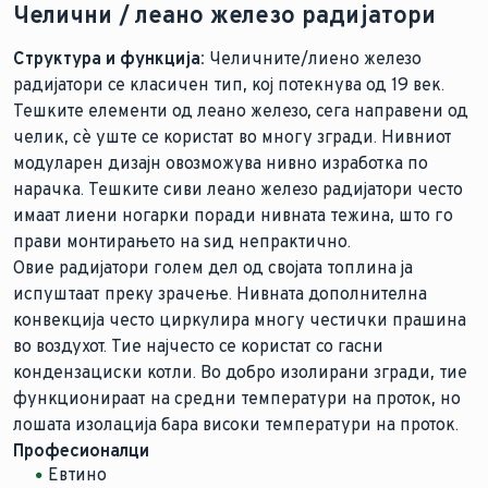
Челични / леано железо радијатори
Структура и функција:
Челичните/лиено железо
радијатори се класичен тип, кој потекнува од 19 век.
Тешките елементи од леано железо, сега направени од
челик, сè уште се користат во многу згради. Нивниот
модуларен дизајн овозможува нивно изработка по
нарачка. Тешките сиви леано железо радијатори често
имаат лиени ногарки поради нивната тежина, што го
прави монтирањето на ѕид непрактично.
Овие радијатори голем дел од својата топлина ја
испуштаат преку зрачење. Нивната дополнителна
конвекција често циркулира многу честички прашина
во воздухот. Тие најчесто се користат со гасни
кондензациски котли. Во добро изолирани згради, тие
функционираат на средни температури на проток, но
лошата изолација бара високи температури на проток.
Професионалци
Евтино