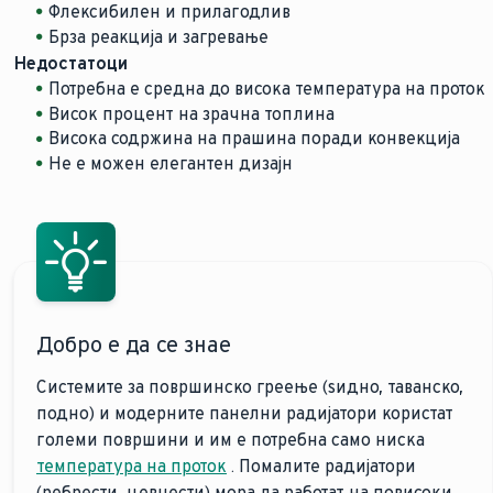
Флексибилен и прилагодлив
Брза реакција и загревање
Недостатоци
Потребна е средна до висока температура на проток
Висок процент на зрачна топлина
Висока содржина на прашина поради конвекција
Не е можен елегантен дизајн
Добро е да се знае
Системите за површинско греење (ѕидно, таванско,
подно) и модерните панелни радијатори користат
големи површини и им е потребна само ниска
температура на проток
. Помалите радијатори
(ребрести, цевчести) мора да работат на повисоки