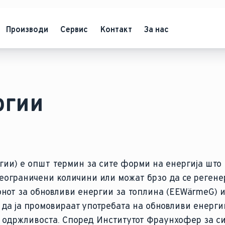
Производи
Сервис
Контакт
За нас
ргии
ии) е општ термин за сите форми на енергија што 
неограничени количини или можат брзо да се регенер
конот за обновливи енергии за топлина (EEWärmeG) 
 да ја промовираат употребата на обновливи енергии
 одржливоста. Според Институтот Фраунхофер за си