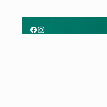
Совет
Прои
Модернизирајте со топлинска пумпа
Топли
Технологија на топлински пумпи
Гасни 
Технологија на гасни котли
Контр
Електр