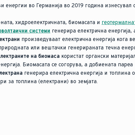
иви енергии во Германија во 2019 година изнесувал
рната, хидроелектричната, биомасата и
геотермална
волтаични системи
генерира електрична енергија,
ектрани
произведуваат електрична енергија кога ве
природната или вештачки генерираната течна енерг
лектраните на биомаса
користат органски материја
нергија. Биомасата се согорува, а добиената пареа 
лектрана
генерира електрична енергија и топлина 
и за топлина (електрани) во земјата.