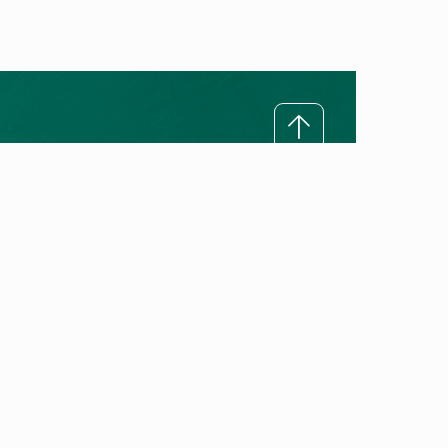
За Vaillant
Нашата мисија
Нашето ветување за квалитет
Vaillant историја