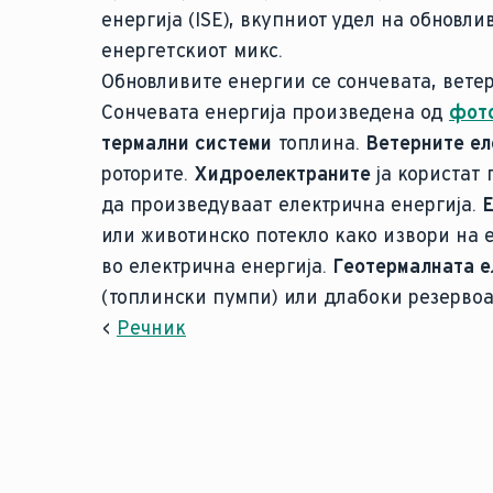
енергија (ISE), вкупниот удел на обновл
енергетскиот микс.
Обновливите енергии се сончевата, вете
Сончевата енергија произведена од
фото
термални системи
топлина.
Ветерните ел
роторите.
Хидроелектраните
ја користат 
да произведуваат електрична енергија.
Е
или животинско потекло како извори на е
во електрична енергија.
Геотермалната е
(топлински пумпи) или длабоки резервоар
<
Речник