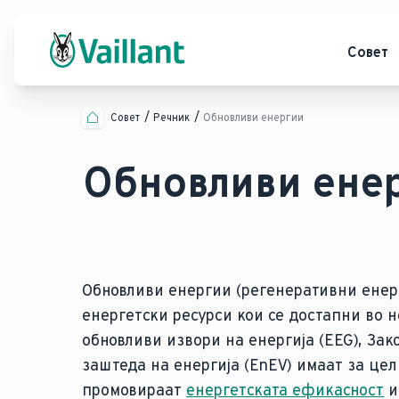
Совет
Совет
Речник
Обновливи енергии
Обновливи ене
Обновливи енергии (регенеративни енерг
енергетски ресурси кои се достапни во 
обновливи извори на енергија (EEG), За
заштеда на енергија (EnEV) имаат за цел
промовираат
енергетската ефикасност
и