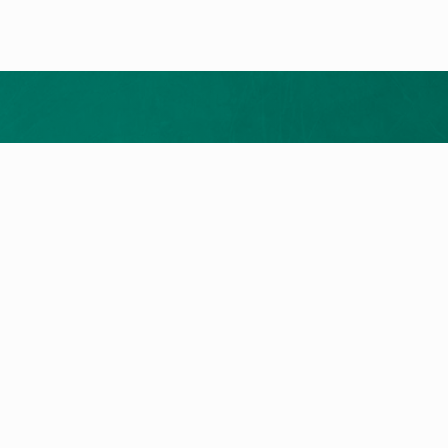
Добијте бесплатна понуда
зводи
Услуга и Контакт
нски пумпи
Пребарување на сервисери
котли
Контактирајте не
оли
ичен Котел