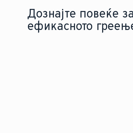
Дознајте повеќе з
ефикасното греењ
ФОТОВОЛТАИЧНИ СИСТЕМИ
Оптимизирајте ги вашит
за греење со фотоволта
панели за да заштедите 