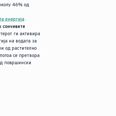
 околу 46% од
та енергија
.
 а
сончевите
терот ги активира
ија на водата за
ли од растително
потоа се претвора
од површински