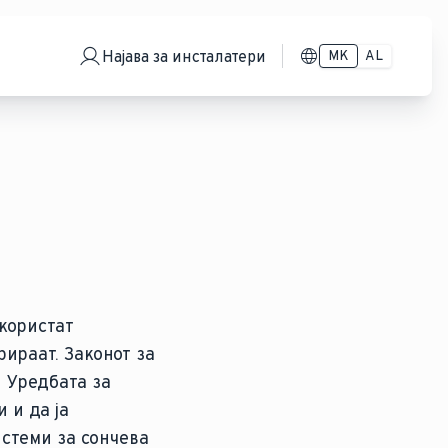
Најава за инсталатери
MK
AL
користат
ираат. Законот за
и Уредбата за
 и да ја
стеми за сончева