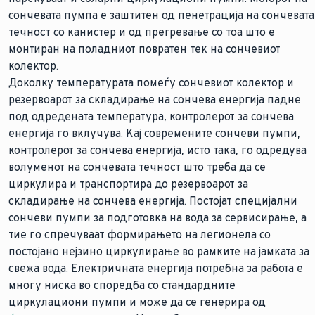
сончевата пумпа е заштитен од пенетрација на сончевата
течност со канистер и од прегревање со тоа што е
монтиран на поладниот повратен тек на сончевиот
колектор.
Доколку температурата помеѓу сончевиот колектор и
резервоарот за складирање на сончева енергија падне
под одредената температура, контролерот за сончева
енергија го вклучува. Кај современите сончеви пумпи,
контролерот за сончева енергија, исто така, го одредува
волуменот на сончевата течност што треба да се
циркулира и транспортира до резервоарот за
складирање на сончева енергија. Постојат специјални
сончеви пумпи за подготовка на вода за сервисирање, а
тие го спречуваат формирањето на легионела со
постојано нејзино циркулирање во рамките на јамката за
свежа вода. Електричната енергија потребна за работа е
многу ниска во споредба со стандардните
циркулациони пумпи и може да се генерира од