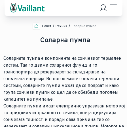
Совет
Речник
Соларна пумпа
Соларна пумпа
Соларната пумпа е компонента на сончевиот термален
систем. Таа го движи соларниот флуид и го
транспортира до резервоарот за складирање на
сончевата енергија. Во поголемите сончеви термални
системи, соларните пумпи можат да се поврзат и како
група сончеви пумпи со цел да се обезбеди поголем
капацитет на пумпање.
Соларните пумпи имаат електрично управуван мотор кој
го придвижува тркалото со сечила, кое ја циркулира
сончевата течност, и поради оваа причина тие се
нарекуваат и соларни циркулациони пумпи. Моторот на