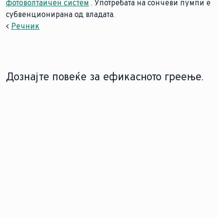
фотоволтаичен систем
. Употребата на сончеви пумпи е
субвенционирана од владата.
<
Речник
Дознајте повеќе за ефикасното греење.
СОНЧЕВА ТОПЛИНСКА
ТЕХНОЛОГИЈА ЗА СКЛАДИРАЊЕ
ЕНЕРГИЈА
НА ТОПЛА ВОДА ЗА
ДОМАЌИНСТВО
Искористете ја
Уживајте во постојана
природната топлина
удобност при топла
на сонцето за
вода. Откријте го
ефикасно загревање
инженерството зад
на вашиот дом и вода,
сигурното снабдување
со сончева топлинска
со топла вода за
енергија.
вашиот дом.