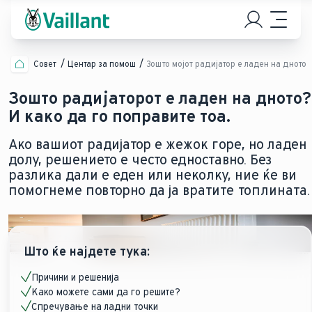
Совет
Центар за помош
Зошто мојот радијатор е ладен на дното
Зошто радијаторот е ладен на дното?
И како да го поправите тоа.
Ако вашиот радијатор е жежок горе, но ладен
долу, решението е често едноставно. Без
разлика дали е еден или неколку, ние ќе ви
помогнеме повторно да ја вратите топлината.
Што ќе најдете тука:
Причини и решенија
Како можете сами да го решите?
Спречување на ладни точки