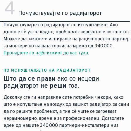
4
Почувствувајте го радијаторот
Почувствувајте го радијаторот по испуштањето. Ако
дното е сè уште ладно, проблемот веројатно е во талогот.
Можете да закажете испирање на радијаторот со партнер
за монтери во нашата сервисна мрежа од 340.000.
Пронајдете го најблискиот до вас тука.
ПО ИСПУШТАЊЕТО НА РАДИЈАТОРОТ
Што да се прави
ако се исцеди
радијаторот
не реши
тоа.
Доколку сте ги направиле сите потребни чекори, како
што е испуштање на воздух од вашиот радијатор, за сами
да го решите проблемот, а тие сè уште се загреваат
нерамномерно, време е за професионалец. Дозволете
еден од нашите 340.000 партнери-инсталатери низ