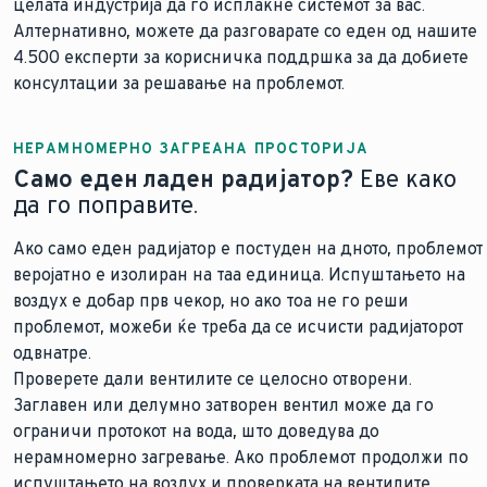
целата индустрија да го исплакне системот за вас.
Алтернативно, можете да разговарате со еден од нашите
4.500 експерти за корисничка поддршка за да добиете
консултации за решавање на проблемот.
НЕРАМНОМЕРНО ЗАГРЕАНА ПРОСТОРИЈА
Само еден ладен радијатор?
Еве како
да го поправите.
Ако само еден радијатор е постуден на дното, проблемот
веројатно е изолиран на таа единица. Испуштањето на
воздух е добар прв чекор, но ако тоа не го реши
проблемот, можеби ќе треба да се исчисти радијаторот
одвнатре.
Проверете дали вентилите се целосно отворени.
Заглавен или делумно затворен вентил може да го
ограничи протокот на вода, што доведува до
нерамномерно загревање. Ако проблемот продолжи по
испуштањето на воздух и проверката на вентилите,