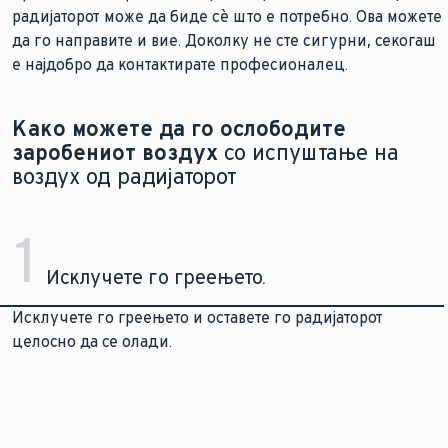
радијаторот може да биде сè што е потребно. Ова можете
да го направите и вие. Доколку не сте сигурни, секогаш
е најдобро да контактирате професионалец.
Како можете да го ослободите
заробениот воздух
со испуштање на
воздух од радијаторот
1
Исклучете го греењето.
Исклучете го греењето и оставете го радијаторот
целосно да се олади.