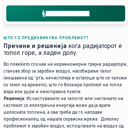
Добијте помош брзо
ШТО ГО ПРЕДИЗВИКУВА ПРОБЛЕМОТ?
Причини и решенија
кога радијаторот е
топол горе, а ладен долу.
Во повеќето случаи на нерамномерни грејни радијатори,
станува збор за заробен воздух, насобирање талог
(мешавина од 'рѓа, нечистотија и остатоци што се таложи
со текот на времето), што го блокира протокот на топла
вода или дури и неисправна пумпа.
Решенија:
Исчистувањето на талогот или чистењето на
системот со електрична енергија може да ја врати
целосната топлина, а ова треба да го направи
професионалец од нашата сервисна мрежа . Доколку
проблемот е заробен воздух, испуштањето на воздух од