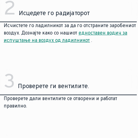
2
Исцедете го радијаторот
Исчистете го ладилникот за да го отстраните заробениот
воздух. Дознајте како со нашиот
едноставен водич за
испуштање на воздух од ладилникот
.
3
Проверете ги вентилите.
Проверете дали вентилите се отворени и работат
правилно.
Добијте помош брзо