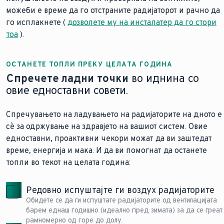
можеби е време да го отстраните радијаторот и рачно да
го исплакнете (
дозволете му на инсталатер да го стори
тоа
).
Добијте помош брзо
ОСТАНЕТЕ ТОПЛИ ПРЕКУ ЦЕЛАТА ГОДИНА
Спречете ладни точки
во иднина со
овие едноставни совети.
Спречувањето на ладувањето на радијаторите на дното е
сè за одржување на здравјето на вашиот систем. Овие
едноставни, проактивни чекори можат да ви заштедат
време, енергија и мака. И да ви помогнат да останете
топли во текот на целата година:
Редовно испуштајте ги воздух радијаторите
Обидете се да ги испуштате радијаторите од вентилацијата
барем еднаш годишно (идеално пред зимата) за да се греат
рамномерно од горе до долу.