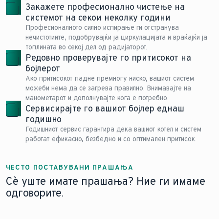
Закажете професионално чистење на
системот на секои неколку години
Професионалното силно испирање ги отстранува
нечистотиите, подобрувајќи ја циркулацијата и враќајќи ја
топлината во секој дел од радијаторот.
Редовно проверувајте го притисокот на
бојлерот
Ако притисокот падне премногу ниско, вашиот систем
можеби нема да се загрева правилно. Внимавајте на
манометарот и дополнувајте кога е потребно.
Сервисирајте го вашиот бојлер еднаш
годишно
Годишниот сервис гарантира дека вашиот котел и систем
работат ефикасно, безбедно и со оптимален притисок.
ЧЕСТО ПОСТАВУВАНИ ПРАШАЊА
Сè уште имате прашања? Ние ги имаме
одговорите.