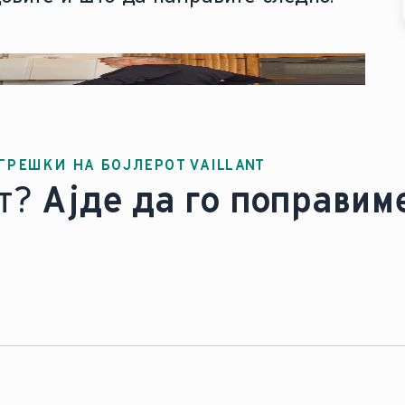
ГРЕШКИ НА БОЈЛЕРОТ VAILLANT
т?
Ајде да го поправим
индерот се скратил.