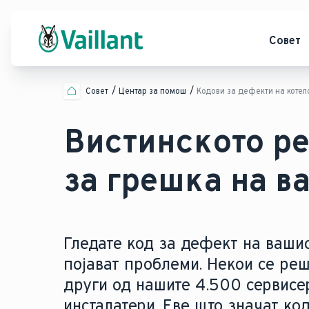
Совет
Совет
Центар за помош
Кодови за дефекти на котел
Вистинското ре
за грешка на в
Гледате код за дефект на вашио
појават проблеми. Некои се ре
други од нашите 4.500 сервисе
инсталатери. Еве што значат ко