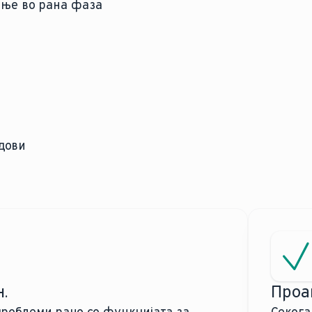
ење во рана фаза
одови
.
Проа