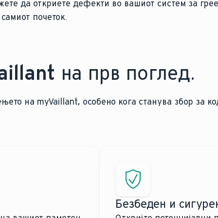
жете да откриете дефекти во вашиот систем за гре
 самиот почеток.
illant
на прв поглед.
њето на myVaillant, особено кога станува збор за к
Безбеден и сигурен