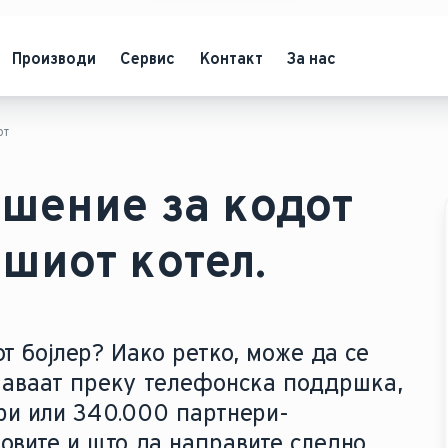
Производи
Сервис
Контакт
За нас
от
шение за кодот
ашиот котел.
т бојлер? Иако ретко, може да се
шаваат преку телефонска поддршка,
ри или 340.000 партнери-
довите и што да направите следно.