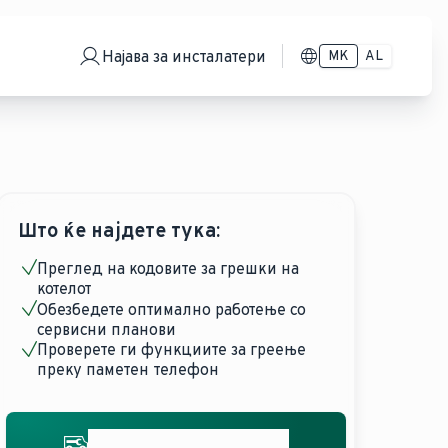
Најава за инсталатери
MK
AL
Што ќе најдете тука:
Преглед на кодовите за грешки на
котелот
Обезбедете оптимално работење со
сервисни планови
Проверете ги функциите за греење
преку паметен телефон
Добијте стручна помош