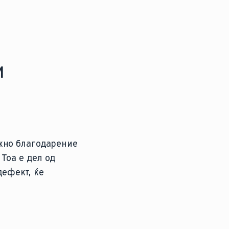
и
жно благодарение
Тоа е дел од
дефект, ќе