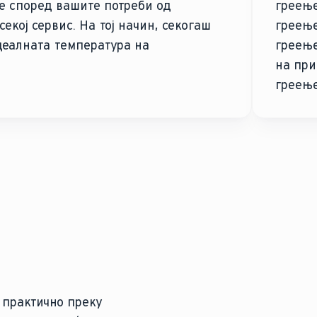
е според вашите потреби од
греење
екој сервис. На тој начин, секогаш
греење
деалната температура на
греење
на при
греење
 практично преку