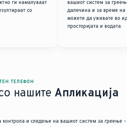
ктно ги намалуваат
вашиот систем за греењ
езултираат со
далечина и за време на с
можете да уживате во и
просторијата и водата.
ТЕН ТЕЛЕФОН
со нашите
Апликација
а контрола и следење на вашиот систем за греење –