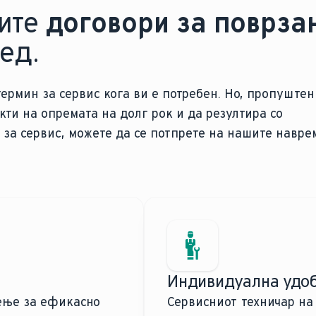
нсталатер тука. Тие можат брзо да го решат
ите
договори за поврза
ед.
lant, можете да се најавите на нашиот B2B
онајдете сите потребни прирачници за решавање
термин за сервис кога ви е потребен. Но, пропуштен
ти на опремата на долг рок и да резултира со
за сервис, можете да се потпрете на нашите навр
Индивидуална удоб
ење за ефикасно
Сервисниот техничар на 