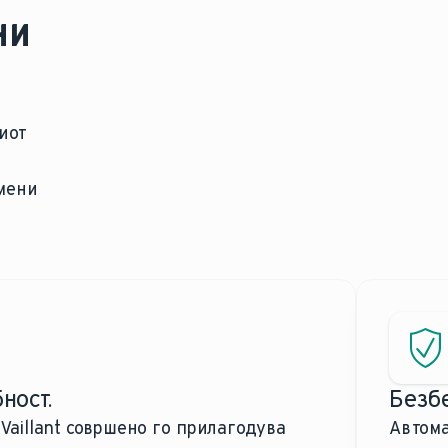
ни
иот
емени
ност.
Безбе
Vaillant совршено го прилагодува
Автома