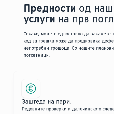
на проблемот.
или пронајдете го најблискиот и
Предности
од наш
вашиот проблем.
услуги
на прв погл
Како партнер-инсталатер на Vail
портал профил тука за да ги пр
на проблемот.
Секако, можете едноставно да закажете 
код за грешка може да предизвика дефек
непотребни трошоци. Со нашите планови 
потсетници.
Заштеда на пари.
Редовните проверки и далечинското след