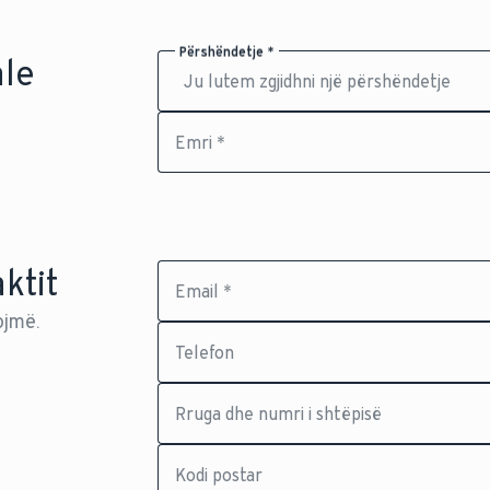
Përshëndetje *
ale
Emri *
ktit
Email *
ojmë.
Telefon
Rruga dhe numri i shtëpisë
Kodi postar