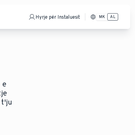
Hyrje për Instaluesit
MK
AL
 e
tje
t'ju