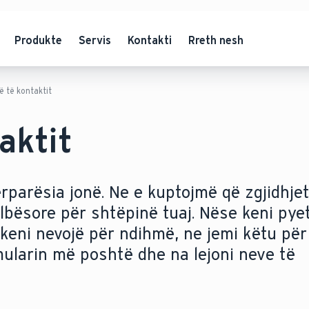
Produkte
Servis
Kontakti
Rreth nesh
 të kontaktit
aktit
ërparësia jonë. Ne e kuptojmë që zgjidhjet
bësore për shtëpinë tuaj. Nëse keni pye
keni nevojë për ndihmë, ne jemi këtu për 
mularin më poshtë dhe na lejoni neve të