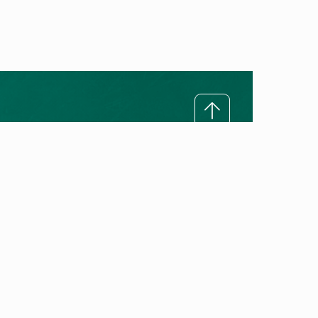
Rreth Vaillant
Misioni ynë
Premtimi ynë për cilësi
Historia e Vaillant