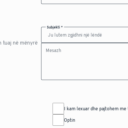
Subjekti *
n tuaj në mënyrë
Mesazh
I kam lexuar dhe pajtohem me 
Optin