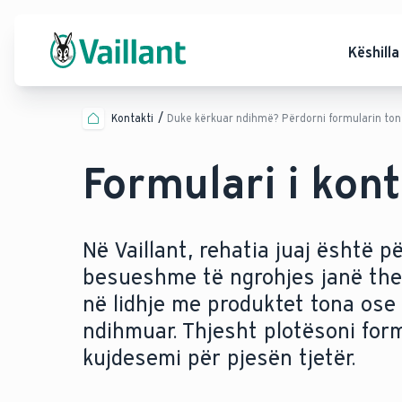
Këshilla
Kontakti
Duke kërkuar ndihmë? Përdorni formularin tonë
Formulari i kont
Në Vaillant, rehatia juaj është p
besueshme të ngrohjes janë thel
në lidhje me produktet tona ose 
ndihmuar. Thjesht plotësoni for
kujdesemi për pjesën tjetër.