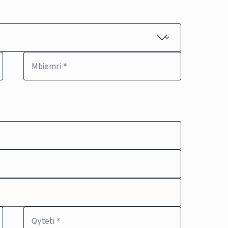
Mbiemri *
Qyteti *