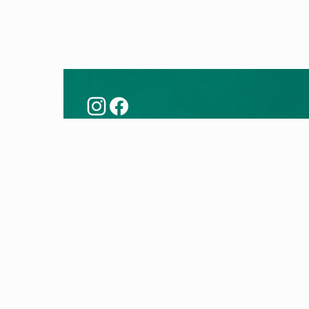
Këshilla
Prod
Modernizoni me një pompë nxehtësie
Pompa
Teknologjia e pompës së nxehtësisë
Kaldaj
Kontro
Kaldaj