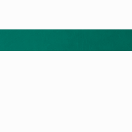
Merrni ofertën tuaj falas
ukte
Shërbimi dhe Kontakti
t e nxehtësisë
Kërkim për servis
a me gaz
Na kontaktoni
llet
a Elektrike