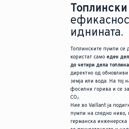
Топлински
ефикаснос
иднината.
Топлинските пумпи се д
користат само
еден дел
до четири дела топлина
директно од обновливи 
земја или вода. На тој 
фосилни горива и се з
CO₂.
Ние во Vaillant ја под
пумпи на следно ниво, 
германска инженерска 