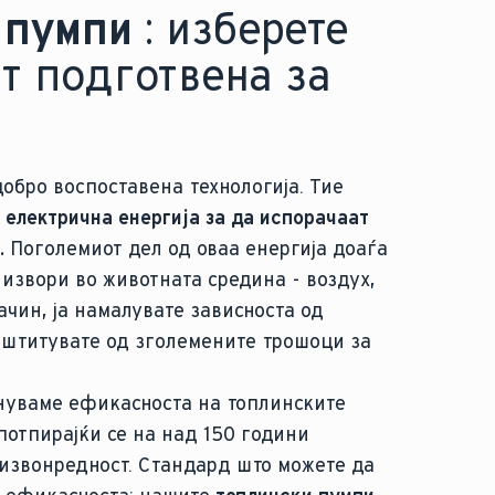
 пумпи
: изберете
т подготвена за
обро воспоставена технологија. Тие
 електрична енергија за да испорачаат
.
Поголемиот дел од оваа енергија доаѓа
извори во животната средина - воздух,
начин, ја намалувате зависноста од
аштитувате од зголемените трошоци за
игнуваме ефикасноста на топлинските
потпирајќи се на над 150 години
извонредност. Стандард што можете да