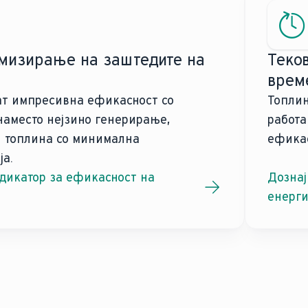
имизирање на заштедите на
Теков
време
ат импресивна ефикасност со
Топлин
аместо нејзино генерирање,
работа
а топлина со минимална
ефикас
ја.
ндикатор за ефикасност на
Дознај
енерги