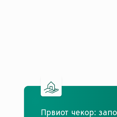
Првиот чекор: зап