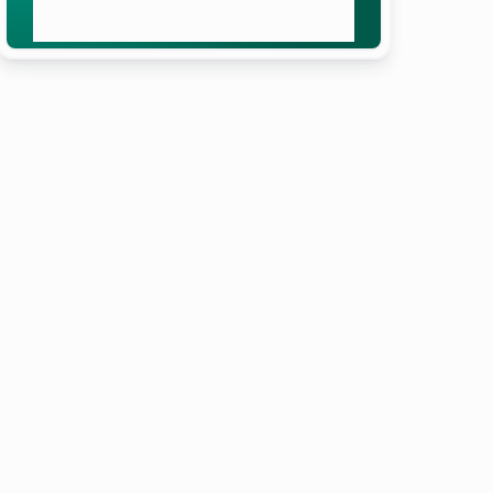
Добијте ја вашата бесплатна
понуда
се и инсталирајте -
о направиме вашиот
лност.