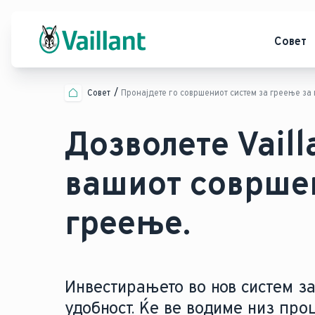
Совет
Совет
Пронајдете го совршениот систем за греење за
Дозволете Vaill
вашиот совршен
греење.
Инвестирањето во нов систем з
удобност. Ќе ве водиме низ про