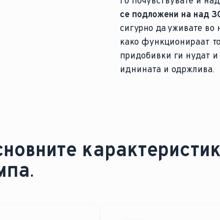
го почувствувате и на
се подложени на над 3
сигурно да уживате во 
како функционираат то
придобивки ги нудат и
иднината и одржлива.
сновните карактеристи
мпа
.