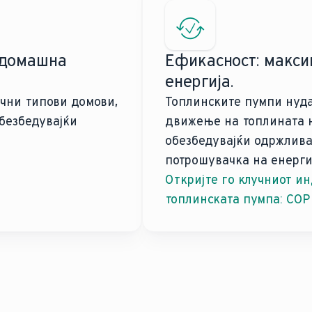
а домашна
Ефикасност: макс
енергија.
ични типови домови,
Топлинските пумпи нуд
безбедувајќи
движење на топлината н
обезбедувајќи одржлив
потрошувачка на енерги
Откријте го клучниот и
топлинската пумпа: COP