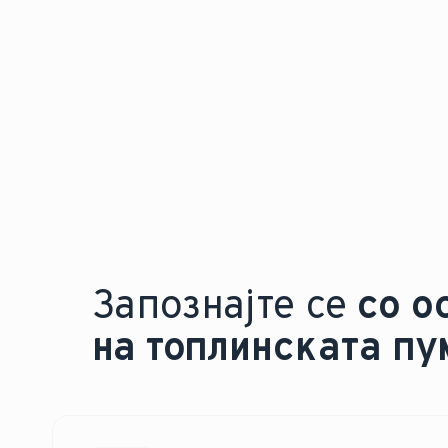
Запознајте се
со о
на топлинската пу