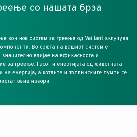
реење со нашата брза
е кон нов систем за греење од Vaillant вклучува
омпоненти. Во сржта на вашиот систем е
ј значително влијае на ефикасноста и
 за греење. Гасот и енергијата од животната
и на енергија, а котлите и топлинските пумпи се
ристат овие извори.