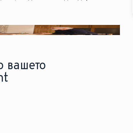
о вашето
nt
урнете подлабоко -
Поврзете 
ознајте повеќе за секоја
ние ќе г
ехнологија.
избор реа