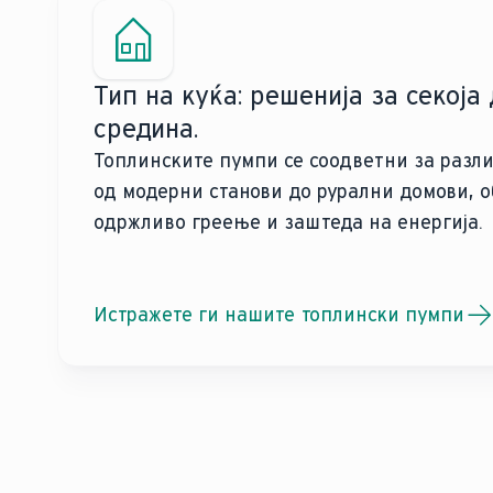
Тип на куќа: решенија за секој
средина.
Топлинските пумпи се соодветни за разл
од модерни станови до рурални домови, о
одржливо греење и заштеда на енергија.
Истражете ги нашите топлински пумпи