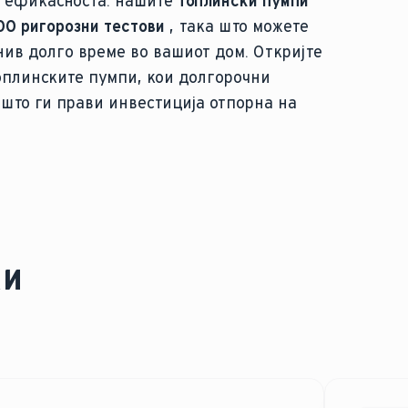
д ефикасноста: нашите
топлински пумпи
00 ригорозни тестови
, така што можете
нив долго време во вашиот дом. Откријте
плинските пумпи, кои долгорочни
 што ги прави инвестиција отпорна на
ки