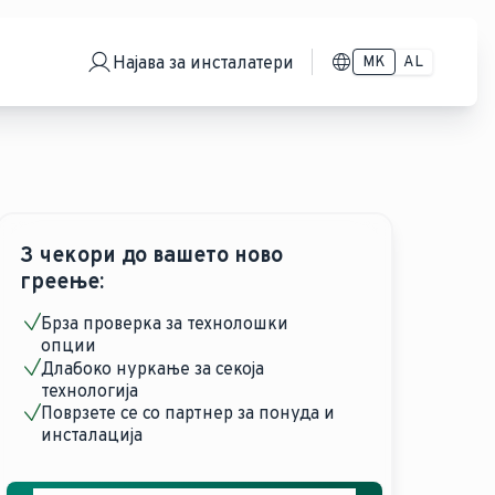
Најава за инсталатери
MK
AL
3 чекори до вашето ново
греење:
Брза проверка за технолошки
опции
Длабоко нуркање за секоја
технологија
Поврзете се со партнер за понуда и
инсталација