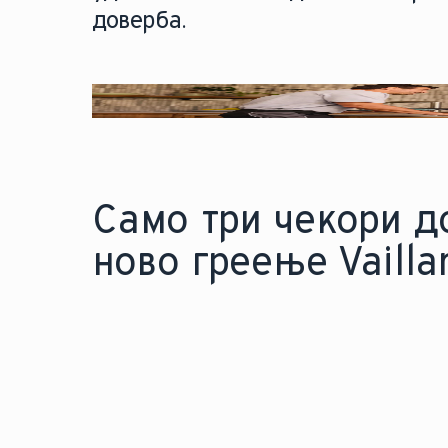
доверба.
Само три чекори д
ново греење Vailla
Брза проверка - запознајте
Н
се со вашите опции.
д
т