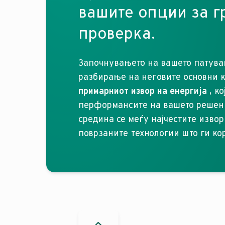
вашите опции за г
проверка.
Започнувањето на вашето патувањ
разбирање на неговите основни к
примарниот извор на енергија
, ко
перформансите на вашето решение
средина се меѓу најчестите извор
поврзаните технологии што ги ко