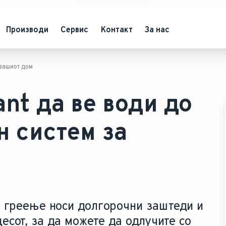
Производи
Сервис
Контакт
За нас
 вашиот дом
ant да ве води до
 систем за
а греење носи долгорочни заштеди и
цесот, за да можете да одлучите со