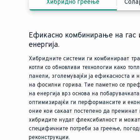
Хибридно греење
Сола
Ефикасно комбинирање на гас 
Искористување на сончевата ене
Директна конверзија на електри
Компактно греење и топла вода
енергија.
за греење.
топлина.
енергија.
Хибридните системи ги комбинираат тр
Сончевите термални панели ја користат 
Електричните системи, како што се инфра
Електричните бојлери, како нашите
за г
котли со обновливи технологии како топ
загревање на вода за домашна употреба 
претвораат електричната енергија дирек
користат електрична енергија за загрев
панели, зголемувајќи ја ефикасноста и н
Типично инсталирани на покриви, тие н
Инфрацрвените панели емитуваат енерг
греење и домашни потреби. Компактни и
на фосилни горива. Тие паметно се пре
заедно со други системи како топлински
предмети и луѓе, испорачувајќи целна т
тие се совршени за домови без пристап д
на енергија врз основа на побарувачката
не ги задоволуваат сите потреби за грее
воздухот. Кога се поврзани со фотоволта
послужат како сигурен резервен систем. 
оптимизирајќи ги перформансите и екон
Еколошки пријателски настроени и бар
станува одржливо, намалувајќи ја завис
обновливи извори како што се сончеви п
оние кои сакаат постепено да преминат 
соларните термални системи се привлечн
и намалувајќи ги трошоците за енергија
минимизираат влијанието врз животната
хибридите нудат флексибилност и можат
почетна цена, благодарение на владини
трошоци можат да бидат повисоки, елек
трошоци. Иако трошоците за работа може
специфичните потреби за греење, погодн
потенцијалните намалувања на сметките 
минимално одржување и е совршено за 
гасните котли, електричните котли обезб
реконструкции.
прави идеални за намалување на зависн
одредени области.
греење. Нивната тивка работа и намален