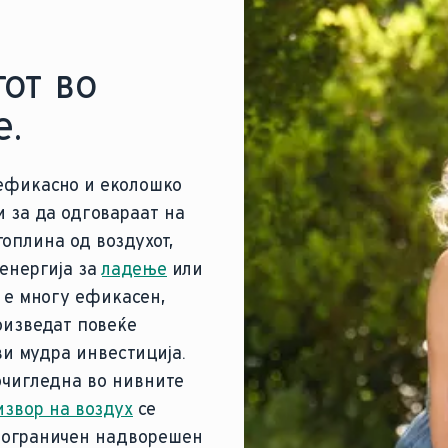
от во
е.
 ефикасно и еколошко
и за да одговараат на
топлина од воздухот,
 енергија за
ладење
или
 е многу ефикасен,
оизведат повеќе
ви мудра инвестиција.
очигледна во нивните
извор на воздух
се
о ограничен надворешен