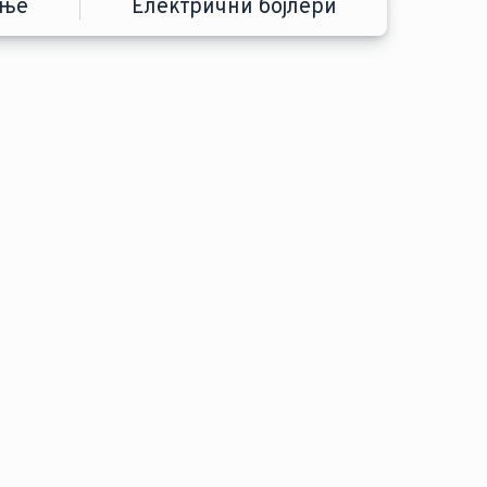
ење
Електрични бојлери