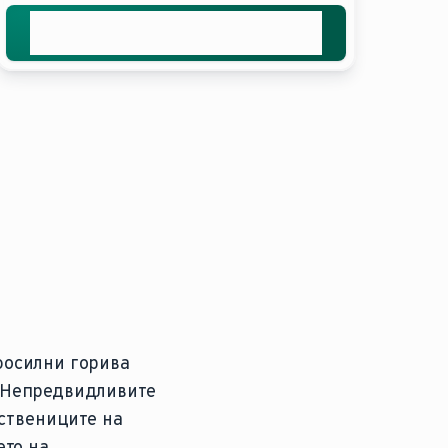
Добијте ја вашата бесплатна
понуда
фосилни горива
. Непредвидливите
пствениците на
ето на