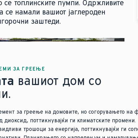
о се топлинските пумпи. Одржливите
да се намали вашиот јаглероден
лгорочни заштеди.
ЕМИ ЗА ГРЕЕЊЕ
ата
вашиот дом со
и.
емент за греење на домовите, но согорувањето на 
од диоксид, поттикнувајќи ги климатските промени
идливи трошоци за енергија, поттикнувајќи ги со
рнативи. Планирањето со напреден ум и намалувањ