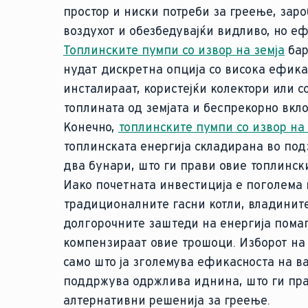
простор и ниски потреби за греење, заро
воздухот и обезбедувајќи видливо, но е
Топлинските пумпи со извор на земја
бар
нудат дискретна опција со висока ефика
инсталираат, користејќи колектори или 
топлината од земјата и беспрекорно вкло
Конечно,
топлинските пумпи со извор на
топлинската енергија складирана во по
два бунари, што ги прави овие топлинск
Иако почетната инвестиција е поголема 
традиционалните гасни котли, владинит
долгорочните заштеди на енергија помаг
компензираат овие трошоци. Изборот на
само што ја зголемува ефикасноста на в
поддржува одржлива иднина, што ги пра
алтернативни решенија за греење.