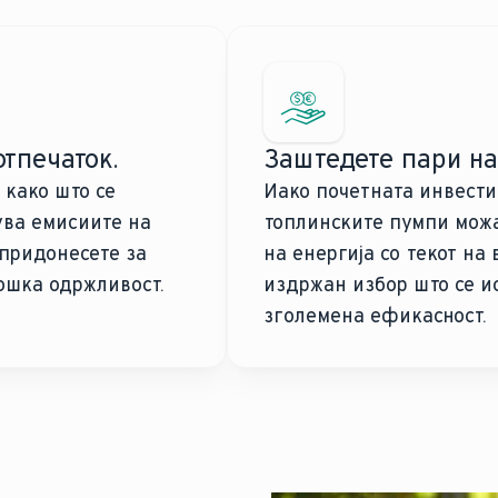
отпечаток.
Заштедете пари на
 како што се
Иако почетната инвести
ува емисиите на
топлинските пумпи можа
 придонесете за
на енергија со текот на
ошка одржливост.
издржан избор што се и
зголемена ефикасност.