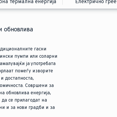
рна термална енергија
Електрично гре
и обновлива
ргија за потребите
чна енергија во
 со електрична
адиционалните гасни
сончевата енергија за
црвените грејачи, ја
реење или
за топла вода,
лински пумпи или соларни
и за греење на просторот.
тно во топлина.
ање на вода за централно
амалувајќи ја употребата
ајдобро функционираат
ија апсорбирана од
 лесни за инсталирање,
фрлаат помеѓу изворите
 пумпи, бидејќи можеби
оплина без загревање на
о гас или можат да
 и достапноста,
ње сами по себе.
ици, електричното греење
Кога се поврзани со
омичноста. Совршени за
аат минимално одржување,
носта од фосилни горива
анели, тие го
на обновлива енергија,
и и покрај нивната
. Иако оперативните
 средина и оперативните
 да се прилагодат на
те стимулации и
тричното греење бара
 да бидат повисоки од
и и за нови градби и за
за енергија, што ги
дополнително греење во
едуваат чисто и ефикасно
оста од фосилни горива.
ите потреби за