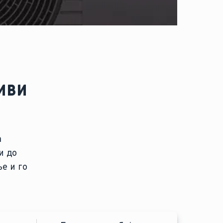
иви
а
и до
е и го