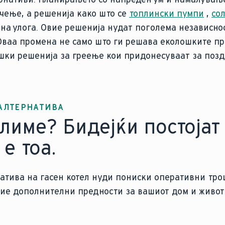
ачење, а решенија како што се
топлински пумпи
,
со
на улога. Овие решенија нудат поголема независно
Оваа промена не само што ги решава еколошките пр
ошки решенија за греење кои придонесуваат за позд
АЛТЕРНАТИВА
лиме? Бидејќи постојат
е тоа.
натива на гасен котел нуди пониски оперативни тр
овие дополнителни предности за вашиот дом и живо