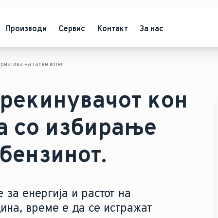
Производи
Сервис
Контакт
За нас
рнатива на гасен котел
прекинувачот кон
а со избирање
 бензинот.
за енергија и растот на
ина, време е да се истражат