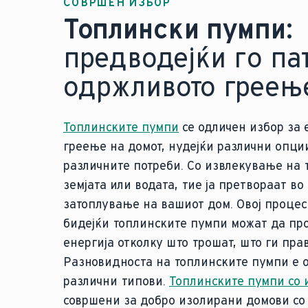
СОВРШЕН ИЗБОР
Топлински пумпи:
предводејќи го пат
одржливото греењ
Топлинските пумпи
се одличен избор за
греење на домот, нудејќи различни опци
различните потреби. Со извлекување на 
земјата или водата, тие ја претвораат во
затоплување на вашиот дом. Овој процес
бидејќи топлинските пумпи можат да пр
енергија отколку што трошат, што ги пра
Разновидноста на топлинските пумпи е 
различни типови.
Топлинските пумпи со 
совршени за добро изолирани домови с