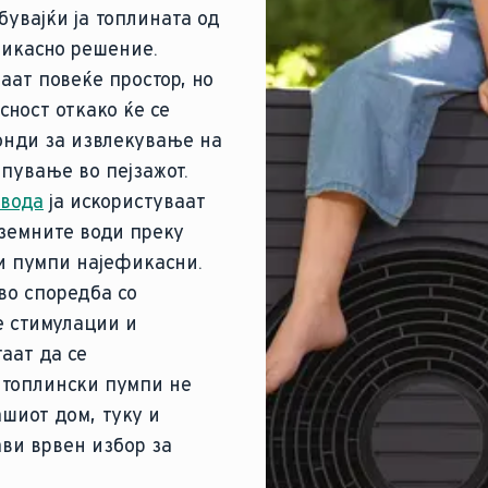
бувајќи ја топлината од
фикасно решение.
аат повеќе простор, но
сност откако ќе се
сонди за извлекување на
пување во пејзажот.
 вода
ја искористуваат
дземните води преку
и пумпи најефикасни.
во споредба со
е стимулации и
аат да се
 топлински пумпи не
ашиот дом, туку и
ви врвен избор за