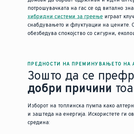
потрошувачката на гас се од витално зн
хибридни системи за греење
играат клуч
снабдувањето и флуктуации на цените. 
обезбедува спокојство со сигурни, екол
ПРЕДНОСТИ НА ПРЕМИНУВАЊЕТО НА 
Зошто да се префр
добри причини
тоа 
Изборот на топлинска пумпа како алтер
и заштеда на енергија. Искористете ги 
средина: