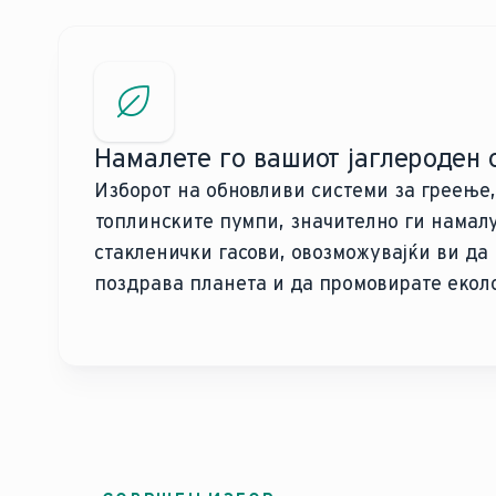
Намалете го вашиот јаглероден 
Изборот на обновливи системи за греење,
топлинските пумпи, значително ги намал
стакленички гасови, овозможувајќи ви да
поздрава планета и да промовирате екол