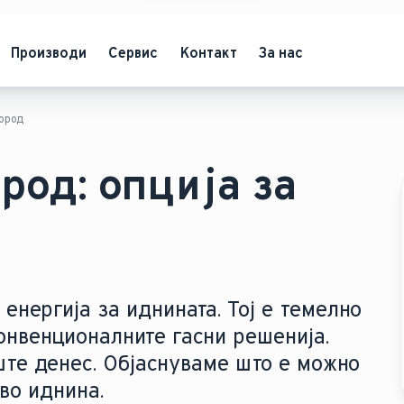
Производи
Сервис
Контакт
За нас
ород
род: опција за
енергија за иднината. Тој е темелно
онвенционалните гасни решенија.
ште денес. Објаснуваме што е можно
 во иднина.