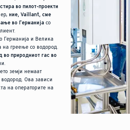
стира во пилот-проекти
нер,
ние, Vaillant, сме
рање во Германија
со
лиент.
во Германија и Велика
а на греење со водород.
д во природниот гас во
ни.
ето земји немаат
 водород. Ова зависи
ста на операторите на