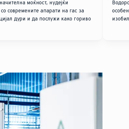
начителна моќност, нудејќи
Водоро
со современите апарати на гас за
особен
цијал дури и да послужи како гориво
изобил