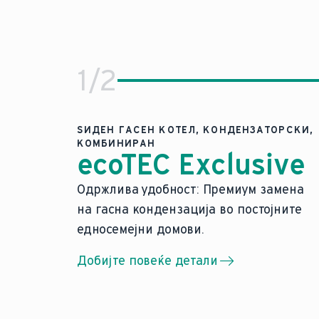
1
/
2
ЅИДЕН ГАСЕН КОТЕЛ, КОНДЕНЗАТОРСКИ,
КОМБИНИРАН
ecoTEC Exclusive
Одржлива удобност: Премиум з
Одржлива удобност: Премиум замена
на гасна кондензација во постојните
Автоматско прилагодување на флук
Подготвена за одржливост во идни
едносемејни домови.
Практично следење преку интегрир
Добијте повеќе детали
Паметна навигација преку конзисте
Може да се комбинира со многу до
Ефикасно работење со оптимизирана удо