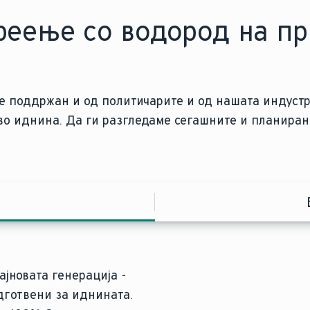
реење со водород на пр
 е поддржан и од политичарите и од нашата индустр
во иднина. Да ги разгледаме сегашните и планиран
ајновата генерација -
подготвени за иднината.