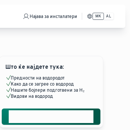
Најава за инсталатери
MK
AL
Што ќе најдете тука:
Предности на водородот
Како да се загрее со водород
Нашите бојлери подготвени за H₂
Видови на водород
Добијте ја вашата бесплатна
понуда