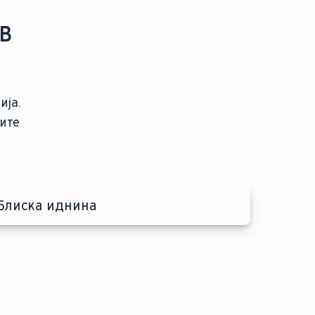
в
ија.
ите
Блиска иднина