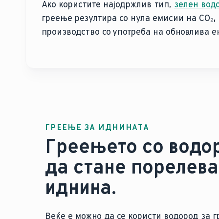
Ако користите најодржлив тип,
зелен вод
греење резултира со нула емисии на CO₂,
производство со употреба на обновлива ен
ГРЕЕЊЕ ЗА ИДНИНАТА
Греењето со водо
да стане порелева
иднина.
Веќе е можно да се користи водород за г