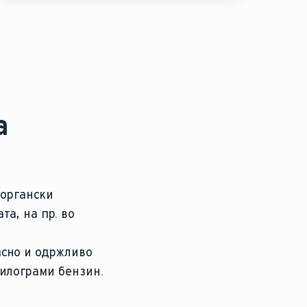
а
 органски
та, на пр. во
асно и одржливо
килограми бензин.