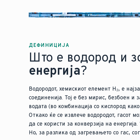
ДЕФИНИЦИЈА
Што е водород и з
енергија
?
Водородот, хемискиот елемент H₂, е најз
соединенија. Тој е без мирис, безбоен и 
водата (во комбинација со кислород како
Откако ќе се извлече водородот, гасот м
да се користи за конверзија на енергија
Но, за разлика од загревањето со гас, с