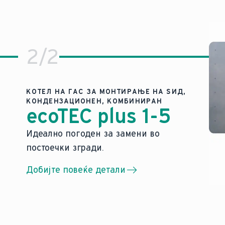
2
/
2
КОТЕЛ НА ГАС ЗА МОНТИРАЊЕ НА ЅИД,
КОНДЕНЗАЦИОНЕН, КОМБИНИРАН
ecoTEC plus 1-5
ите едносемејни домови.
Идеално погоден за замени во пост
Идеално погоден за замени во
постоечки згради.
Автоматско прилагодување на флуктуирач
Подготвена за одржливост во иднина за 
Добијте повеќе детали
Може да се прошири со обновливи извори 
Лесно поврзување со интернет-портата my
а
Практично следење со нашиот нов дизајн
го прави нашиот ecoTEC exclusive идеална замена н
Особено во постоечките згради со приклучоци