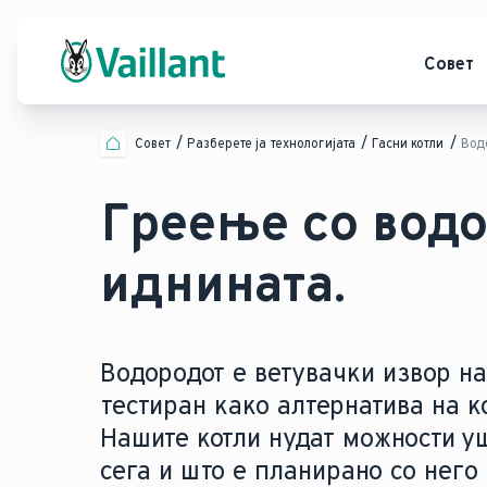
Совет
Совет
Разберете ја технологијата
Гасни котли
Вод
Греење со водо
иднината.
Водородот е ветувачки извор на 
тестиран како алтернатива на к
Нашите котли нудат можности у
сега и што е планирано со него