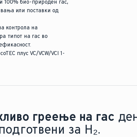
и 100% био-природен гас,
увања или поставки од
на контрола на
ра типот на гас во
ефикасност.
coTEC плус VC/VCW/VCI 1-
ливо греење на гас
де
подготвени за H₂.