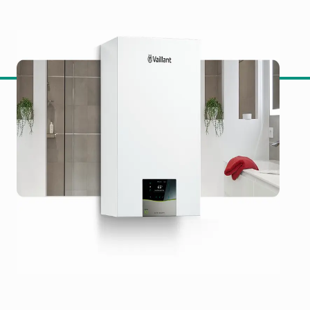
амена на гасна кондензација во постојн
туирачки типови и квалитети на гас
на за до 20% водород
ан екран на допир и апликација
нтен дизајн на интерфејс со елементи на допир
датоци за оптимизирање на удобноста и ефикасност
бност благодарение на паметната технологија: Ова 