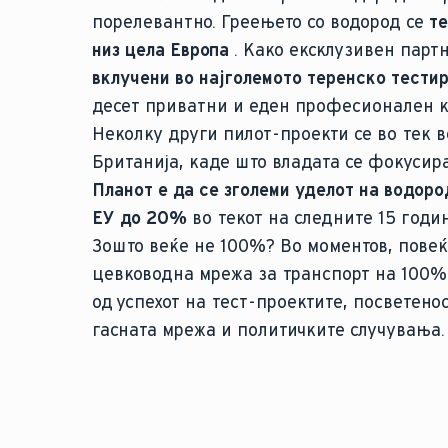
порелевантно. Греењето со водород се
те
низ цела Европа
. Како ексклузивен парт
вклучени во најголемото теренско тести
десет приватни и еден професионален к
Неколку други пилот-проекти се во тек 
Британија, каде што владата се фокусир
Планот е да се зголеми уделот на водоро
ЕУ до 20%
во текот на следните 15 годи
Зошто веќе не 100%? Во моментов, повеќ
цевководна мрежа за транспорт на 100%
од успехот на тест-проектите, посветено
гасната мрежа и политичките случувања.