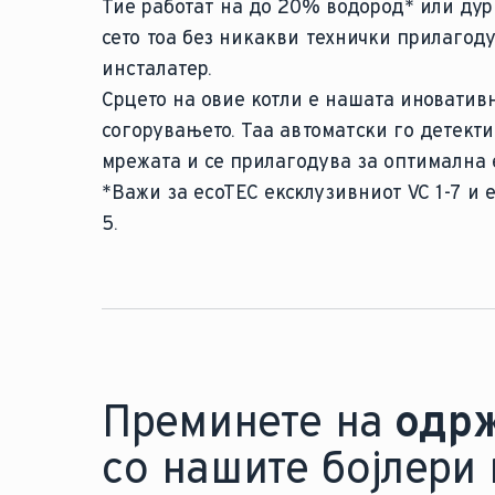
Тие работат на до 20% водород* или дур
сето тоа без никакви технички прилагод
инсталатер.
Срцето на овие котли е нашата иноватив
согорувањето. Таа автоматски го детекти
мрежата и се прилагодува за оптимална 
*Важи за ecoTEC ексклузивниот VC 1-7 и e
5.
Преминете на
одрж
со нашите бојлери 