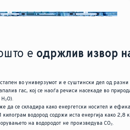
ошто е
одржлив извор н
астапен во универзумот и е суштински дел од разни
запалив гас, кој се наоѓа речиси насекаде во природа
 H₂O).
оже да се складира како енергетски носител и ефик
. 1 килограм водород содржи иста енергија како 2,8 
огорувањето на водородот не произведува CO₂.