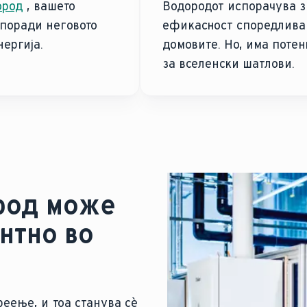
ород
, вашето
Водородот испорачува з
 поради неговото
ефикасност споредлива 
ергија.
домовите. Но, има потен
за вселенски шатлови.
род може
нтно во
реење, и тоа станува сè