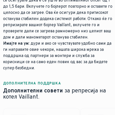
се осигурате дека е сè уште во оптималниот опсег од 1
до 1,5 бари. Вклучете го бојлерот повторно и оставете го
целосно да се загрее. Ова ќе осигури дека притисокот
останува стабилен додека системот работи. Откако ќе го
репризирате вашиот бојлер Vaillant, вклучете го и
проверете дали се загрева рамномерно низ целиот ваш
дом и дали манометарот останува стабилен.
Имајте на ум:
дури и ако се чувствувате удобно сами да
ги направите овие чекори, нашата широка мрежа за
поддршка од партнери за монтери и служба за
корисници се на само еден повик од вас за да бидете
супер безбедни.
ДОПОЛНИТЕЛНА ПОДДРШКА
Дополнителни совети
за репресија на
котел Vaillant.