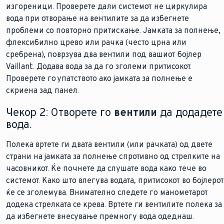
изгореници. Проверете дали системот не циркулира
вода при отворање на вентилите за да избегнете
проблеми со повторно притискање. Јамката за полнење,
флексибилно црево или рачка (често црна или
сребрена), поврзува два вентили под вашиот бојлер
Vaillant. Додава вода за да го зголеми притисокот.
Проверете го упатството ако јамката за полнење е
скриена зад панел.
Чекор 2: Отворете го
вентили
да додадете
вода.
Полека вртете ги двата вентили (или рачката) од двете
страни на јамката за полнење спротивно од стрелките на
часовникот. Ќе почнете да слушате вода како тече во
системот. Како што влегува водата, притисокот во бојлерот
ќе се зголемува. Внимателно следете го манометарот
додека стрелката се крева. Вртете ги вентилите полека за
да избегнете внесување премногу вода одеднаш.