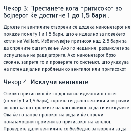
Чекор 3: Престанете кога притисокот во
бојлерот ќе достигне
1 до 1,5 бари
.
Држете ги вентилите отворени сè додека манометарот не
покаже помеѓу 1 и 1,5 бари, што е идеално за повеќето
котли на Vaillant. Избегнувајте притисок над 2,5 бари за
да спречите оштетување. Ако го надмине, размислете за
испуштање на радијаторите. Ако манометарот брзо
скокне, запрете го и проверете го системот, што укажува
на потенцијални проблеми со вентилот или притисокот.
Чекор 4:
Исклучи
вентилите.
Откако притисокот ќе го достигне идеалниот опсег
(помеѓу 1 и 1,5 бари), свртете ги двата вентили или рачки
во насока на стрелките на часовникот за да ги исклучите.
Ова ќе го запре протокот на вода и ќе спречи
понатамошни промени во притисокот на котелот.
Проверете дали вентилите се безбедно затворени за да