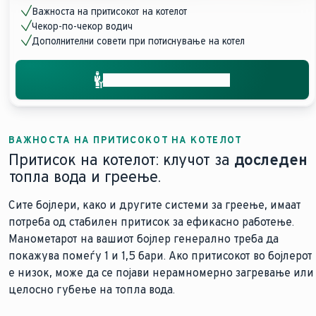
Важноста на притисокот на котелот
Чекор-по-чекор водич
Дополнителни совети при потиснување на котел
Добијте поддршка брзо
ВАЖНОСТА НА ПРИТИСОКОТ НА КОТЕЛОТ
Притисок на котелот: клучот за
доследен
топла вода и греење.
Сите бојлери, како и другите системи за греење, имаат
потреба од стабилен притисок за ефикасно работење.
Манометарот на вашиот бојлер генерално треба да
покажува помеѓу 1 и 1,5 бари. Ако притисокот во бојлерот
е низок, може да се појави нерамномерно загревање или
целосно губење на топла вода.