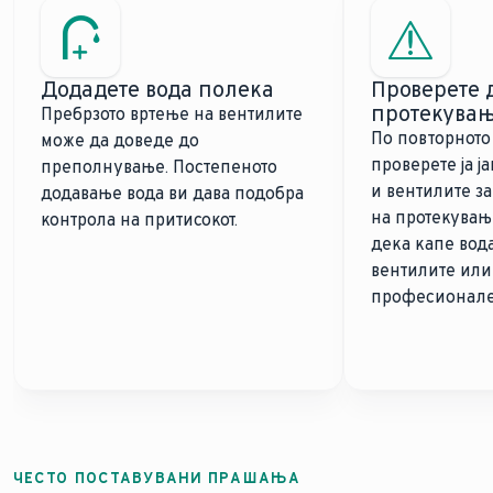
Додадете вода полека
Проверете 
протекува
Пребрзото вртење на вентилите
По повторното
може да доведе до
проверете ја ј
преполнување. Постепеното
и вентилите з
додавање вода ви дава подобра
на протекувањ
контрола на притисокот.
дека капе вода
вентилите или 
професионале
ЧЕСТО ПОСТАВУВАНИ ПРАШАЊА