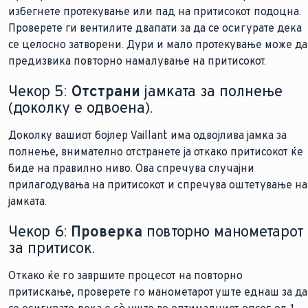
избегнете протекување или пад на притисокот подоцна.
Проверете ги вентилите двапати за да се осигурате дека
се целосно затворени. Дури и мало протекување може да
предизвика повторно намалување на притисокот.
Чекор 5:
Отстрани
јамката за полнење
(доколку е одвоена).
Доколку вашиот бојлер Vaillant има одвојлива јамка за
полнење, внимателно отстранете ја откако притисокот ќе
биде на правилно ниво. Ова спречува случајни
прилагодувања на притисокот и спречува оштетување на
јамката.
Чекор 6:
Проверка
повторно манометарот
за притисок.
Откако ќе го завршите процесот на повторно
притискање, проверете го манометарот уште еднаш за да