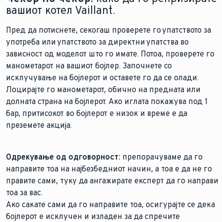
вашиот котел Vaillant.
Пред да потиснете, секогаш проверете го упатството за
употреба или упатството за директни упатства во
зависност од моделот што го имате. Потоа, проверете го
манометарот на вашиот бојлер. Започнете со
исклучување на бојлерот и оставете го да се олади.
Лоцирајте го манометарот, обично на предната или
долната страна на бојлерот. Ако иглата покажува под 1
бар, притисокот во бојлерот е низок и време е да
преземете акција.
Одрекување од одговорност:
препорачуваме да го
направите тоа на најбезбедниот начин, а тоа е да не го
правите сами, туку да ангажирате експерт да го направи
тоа за вас.
Ако сакате сами да го направите тоа, осигурајте се дека
бојлерот е исклучен и изладен за да спречите