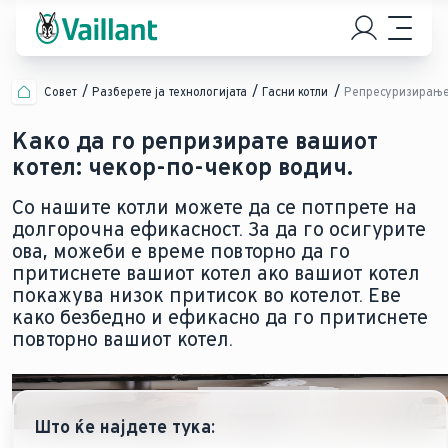
Совет
Разберете ја технологијата
Гасни котли
Репресуризирање 
Како да го репризирате вашиот
котел: чекор-по-чекор водич.
Со нашите котли можете да се потпрете на
долгорочна ефикасност. За да го осигурите
ова, можеби е време повторно да го
притиснете вашиот котел ако вашиот котел
покажува низок притисок во котелот. Еве
како безбедно и ефикасно да го притиснете
повторно вашиот котел.
Што ќе најдете тука: