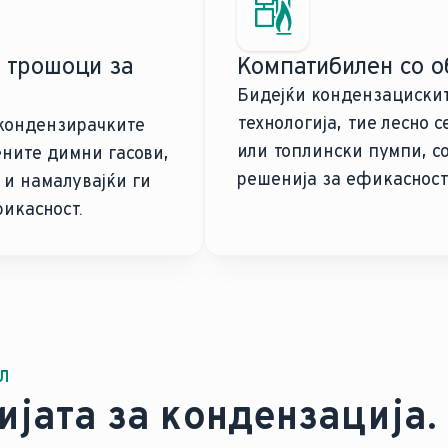
 трошоци за
Компатибилен со о
Бидејќи кондензациските
технологија, тие лесно 
 кондензирачките
или топлински пумпи, с
ените димни гасови,
решенија за ефикасност
 и намалувајќи ги
икасност.
Л
ијата за кондензација.