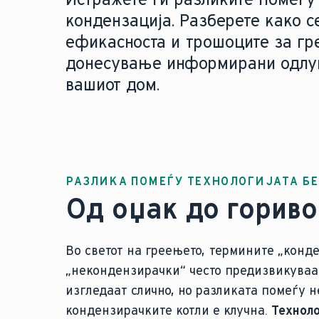
кондензација. Разберете како се
ефикасноста и трошоците за гр
донесување информирани одлук
вашиот дом.
РАЗЛИКА ПОМЕЃУ ТЕХНОЛОГИЈАТА Б
Од оџак до гориво
Во светот на греењето, термините „конд
„некондензирачки“ често предизвикуваа
изгледаат слично, но разликата помеѓу 
кондензирачките котли е клучна.
Техноло