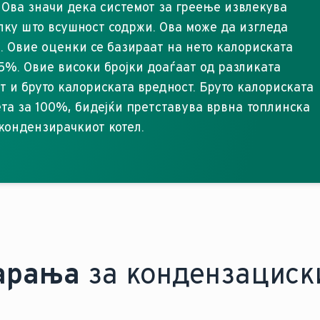
Ова значи дека системот за греење извлекува
олку што всушност содржи. Ова може да изгледа
а. Овие оценки се базираат на нето калориската
95%. Овие високи бројки доаѓаат од разликата
т и бруто калориската вредност. Бруто калориската
ета за 100%, бидејќи претставува врвна топлинска
 кондензирачкиот котел.
арања
за кондензациск