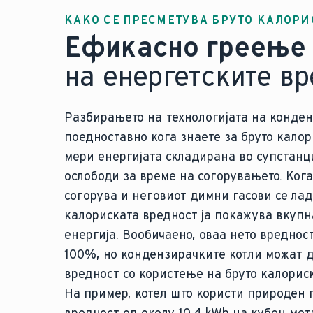
КАКО СЕ ПРЕСМЕТУВА БРУТО КАЛОРИ
Ефикасно греење
на енергетските вр
Разбирањето на технологијата на конден
поедноставно кога знаете за бруто калор
мери енергијата складирана во супстанци
ослободи за време на согорувањето. Кога
согорува и неговиот димни гасови се лад
калориската вредност ја покажува вкупн
енергија. Вообичаено, оваа нето вреднос
100%, но кондензирачките котли можат д
вредност со користење на бруто калориск
На пример, котел што користи природен 