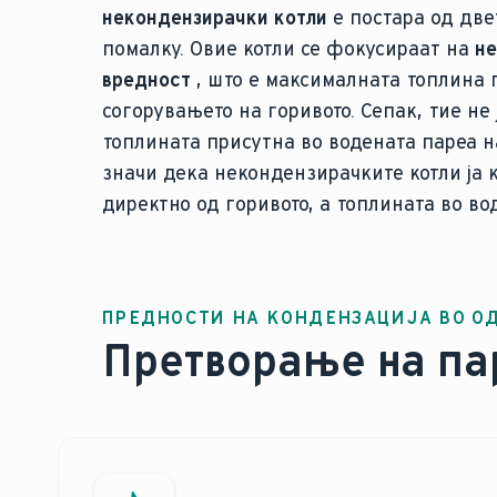
некондензирачки котли
е постара од две
помалку. Овие котли се фокусираат на
не
вредност
, што е максималната топлина 
согорувањето на горивото. Сепак, тие не
топлината присутна во водената пареа н
значи дека некондензирачките котли ја 
директно од горивото, а топлината во во
ПРЕДНОСТИ НА КОНДЕНЗАЦИЈА ВО О
Претворање на пар