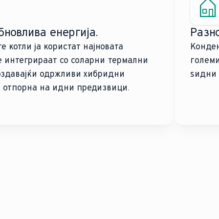
бновлива енергија.
Разно
 котли ја користат најновата
Конден
се интегрираат со соларни термални
големи
оздавајќи одржливи хибридни
ѕидни 
 отпорна на идни предизвици.