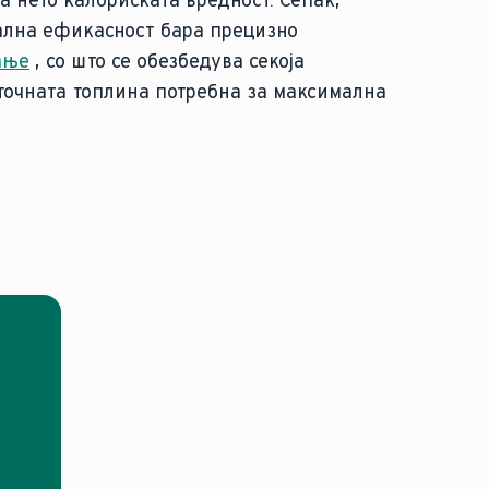
на нето калориската вредност. Сепак,
ална ефикасност бара прецизно
ање
, со што се обезбедува секоја
 точната топлина потребна за максимална