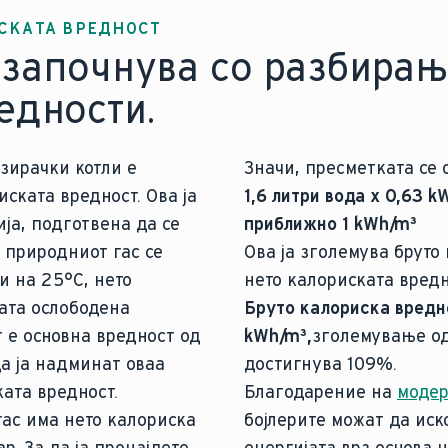
СКАТА ВРЕДНОСТ
започнува со разбира
едности.
зирачки котли е
Значи, пресметката се 
иската вредност. Ова ја
1,6 литри вода x 0,63 k
ја, подготвена да се
приближно 1 kWh/m³
 природниот гас се
Ова ја зголемува бруто
и на 25°C, нето
нето калориската вредн
ата ослободена
Бруто калориска вредно
т е основна вредност од
kWh/m³,
зголемување од
а ја надминат оваа
достигнува 109%.
ата вредност.
Благодарение на
модер
гас има нето калориска
бојлерите можат да иск