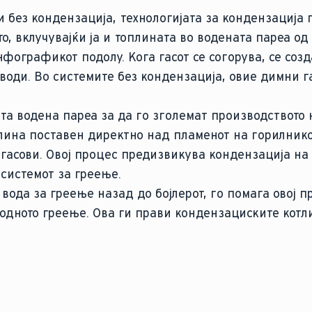
 без кондензација, технологијата за кондензација 
о, вклучувајќи ја и топлината во водената пареа од
фографикот подолу. Кога гасот се согорува, се созд
води. Во системите без кондензација, овие димни г
ата водена пареа за да го зголемат производството 
ина поставен директно над пламенот на горилнико
гасови. Овој процес предизвикува кондензација на
системот за греење.
 вода за греење назад до бојлерот, го помага овој п
одното греење. Ова ги прави кондензациските котл