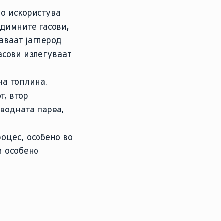
го искористува
 димните гасови,
аваат јаглерод
асови излегуваат
на топлина.
т, втор
 водната пареа,
роцес, особено во
и особено