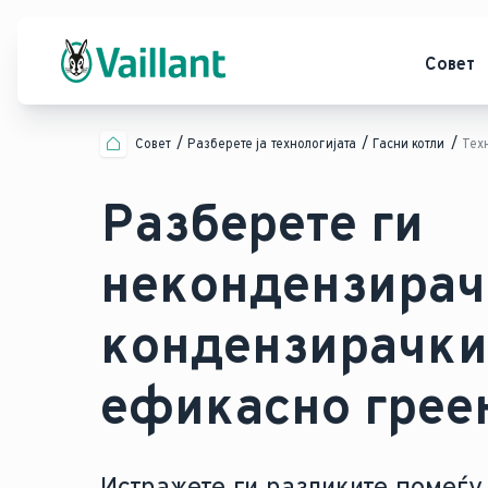
Совет
Совет
Разберете ја технологијата
Гасни котли
Тех
Разберете ги
некондензирач
кондензирачкит
ефикасно грее
Истражете ги разликите помеѓу 