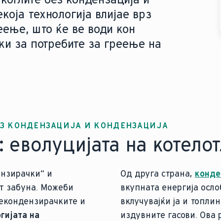
која технологија влијае врз
еење, што ќе ве води кон
и за потребите за греење на
ЕЗ КОНДЕНЗАЦИЈА И КОНДЕНЗАЦИЈА
:
еволуцијата на котелот
ензирачки“ и
Од друга страна,
конде
т забуна. Можеби
вкупната енергија осло
некондензирачките и
вклучувајќи ја и топли
гијата на
издувните гасови. Ова 