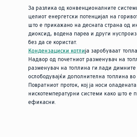
За разлика од конвенционалните системи
целиот енергетски потенцијал на горивот
што е прикажано на десната страна од ин
диоксид, водена пареа и други нуспроиз
без да се користат.
Кондензациски котли
ја заробуваат топл
Надвор од почетниот разменувач на топл
разменувач на топлина ги лади димните 
ослободувајќи дополнителна топлина во 
Повратниот проток, кој ја носи оладената
нискотемпературни системи како што е п
ефикасни.