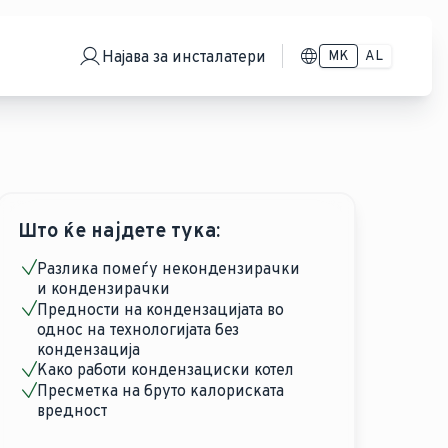
Најава за инсталатери
MK
AL
Што ќе најдете тука:
Разлика помеѓу некондензирачки
и кондензирачки
Предности на кондензацијата во
однос на технологијата без
кондензација
Како работи кондензациски котел
Пресметка на бруто калориската
вредност