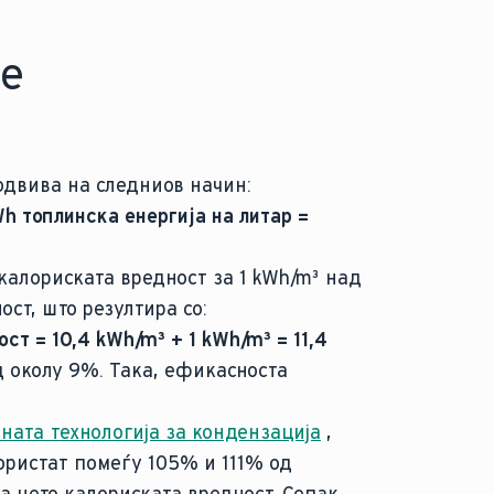
ње
одвива на следниов начин:
Wh топлинска енергија на литар =
 калориската вредност за 1 kWh/m³ над
ост, што резултира со:
ст = 10,4 kWh/m³ + 1 kWh/m³ = 11,4
 околу 9%. Така, ефикасноста
ната технологија за кондензација
,
ористат помеѓу 105% и 111% од