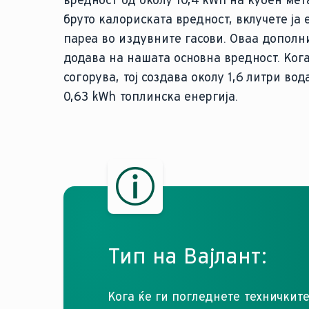
вредност од околу 10,4 kWh на кубен мета
бруто калориската вредност, вклучете ја 
пареа во издувните гасови. Оваа дополн
додава на нашата основна вредност. Ког
согорува, тој создава околу 1,6 литри вод
0,63 kWh топлинска енергија.
Тип на Вајлант:
Кога ќе ги погледнете техничкит