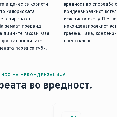
те и денес се користи
вредност
во споредба с
то калориската
Кондензирачкиот котел
генерирана од
искористи околу 11% по
 ја земаат предвид
некондензирачкиот коте
а димните гасови. Ова
греење. Така, кондензи
користат топлината
поефикасно.
дената пареа се губи.
ДНОС НА НЕКОНДЕНЗАЦИЈА
еата во вредност.