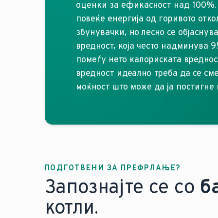
оценки за ефикасност над 100%. 
повеќе енергија од горивото отк
збунувачки, но лесно се објаснув
вредност, која често надминува 
помеѓу нето калориската вреднос
вредност идеално треба да се см
моќност што може да ја постигне
ПОДГОТВЕНИ ЗА ПРЕФРЛАЊЕ?
Запознајте се со
б
котли.