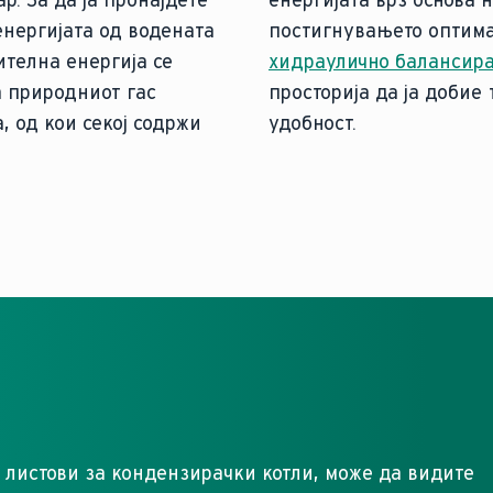
р. За да ја пронајдете
енергијата врз основа 
енергијата од водената
постигнувањето оптим
ителна енергија се
хидраулично балансир
а природниот гас
просторија да ја добие
а, од кои секој содржи
удобност.
е листови за кондензирачки котли, може да видите