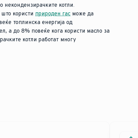
о некондензирачките котли.
 што користи
природен гас
може да
веќе топлинска енергија од
л, а до 8% повеќе кога користи масло за
рачките котли работат многу