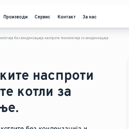
Производи
Сервис
Контакт
За нас
нологија без кондензација наспроти технологија со кондензација
ките наспроти
е котли за
ње.
котлите без кондензација и