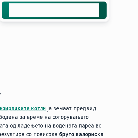
Добијте ја вашата бесплатна
понуда
.
нзирачките котли
ја земаат предвид
бодена за време на согорувањето,
ната од ладењето на водената пареа во
резултира со повисока
бруто калориска