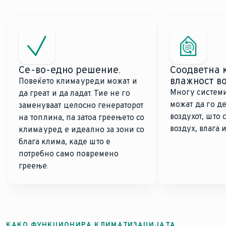
Сe-во-едно решение.
Соодветна 
влажност в
Повеќето клима уреди можат и
Многу системи
да греат и да ладат. Тие не го
можат да го д
заменуваат целосно генераторот
воздухот, што 
на топлина, па затоа греењето со
воздух, влага 
клима уред е идеално за зони со
блага клима, каде што е
потребно само повремено
греење.
КАКО ФУНКЦИОНИРА КЛИМАТИЗАЦИЈАТА