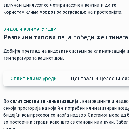
вклучам циклусот со четиринасочен вентил и
да го
користам клима уредот за загревање
на просторијата.
ВИДОВИ КЛИМА УРЕДИ
Различни типови
да ја победи жештината
Добијте преглед на видовите системи за климатизација и 
температура за вашиот дом.
Сплит клима уреди
Централни целосни сис
Во
сплит систем за климатизација
, внатрешните и надв
секоја просторија на која ѝ е потребен климатизиран воз
бидејќи компресорот се наоѓа надвор. Системот мора да 
во постоечки згради како што се станови или куќи. Забе
ладење со топлинска пумпа
ѕидот.