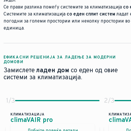
Се прави разлика помеѓу системите за климатизација
со 
Системите за климатизација
со еден сплит систем
ладат 
погодни за големи простории или неколку простории во
единица.
ЕФИКАСНИ РЕШЕНИЈА ЗА ЛАДЕЊЕ ЗА МОДЕРНИ
ДОМОВИ
Замислете
ладен дом
со еден од овие
системи за климатизација.
1
/
3
2
/
3
КЛИМАТИЗАЦИЈА
КЛИМАТИЗ
climaVAIR pro
climaV
Ефикасен начин за ладење и загревање н
Вашио
Добијте повеќе детали
До