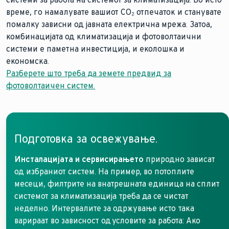
време, го намалувате вашиот CO₂ отпечаток и станувате
помалку зависни од јавната електрична мрежа. Затоа,
комбинацијата од климатизација и фотоволтаични
системи е паметна инвестиција, и еколошка и
економска.
Разберете што треба да земете предвид за
фотоволтаичен систем.
Подготовка за освежување.
Инсталацијата и сервисирањето
природно зависат
од избраниот систем. На пример, во потоплите
месеци, филтрите на внатрешната единица на сплит
системот за климатизација треба да се чистат
неделно. Интервалите за одржување исто така
варираат во зависност од условите за работа: Ако