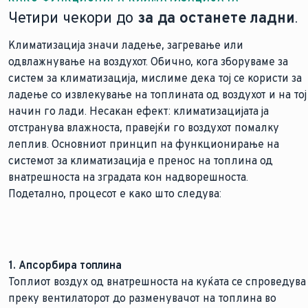
Четири чекори до
за да останете ладни
.
Климатизација значи ладење, загревање или
одвлажнување на воздухот. Обично, кога зборуваме за
систем за климатизација, мислиме дека тој се користи за
ладење со извлекување на топлината од воздухот и на тој
начин го лади. Несакан ефект: климатизацијата ја
отстранува влажноста, правејќи го воздухот помалку
леплив. Основниот принцип на функционирање на
системот за климатизација е пренос на топлина од
внатрешноста на зградата кон надворешноста.
Подетално, процесот е како што следува:
1. Апсорбира топлина
Топлиот воздух од внатрешноста на куќата се спроведува
преку вентилаторот до разменувачот на топлина во