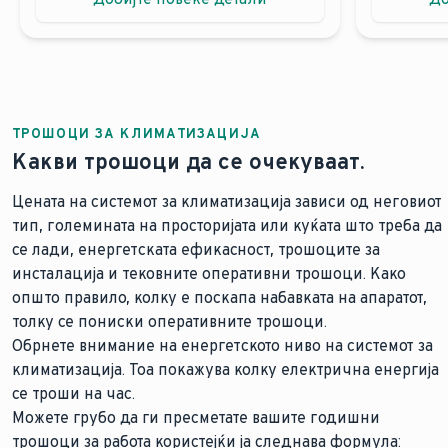
Искористете ја рамномерната распределба на пр
Изб
Греење и ладење со максимална ефикасност пр
Авт
Достигнете го и исчистете го филтерот лесно
Ужи
Уживајте во удобноста насекаде преку „Јас чув
Спи
Поврзете се преку WiFi за брзо поставување
Зго
ТРОШОЦИ ЗА КЛИМАТИЗАЦИЈА
Со клима уредот climaVAIR pro, уживате во удобнос
Ви го п
Какви трошоци да се очекуваат.
Цената на системот за климатизација зависи од неговиот
тип, големината на просторијата или куќата што треба да
се лади, енергетската ефикасност, трошоците за
инсталација и тековните оперативни трошоци. Како
општо правило, колку е поскапа набавката на апаратот,
толку се пониски оперативните трошоци.
Обрнете внимание на енергетското ниво на системот за
климатизација. Тоа покажува колку електрична енергија
се троши на час.
Можете грубо да ги пресметате вашите годишни
трошоци за работа користејќи ја следнава формула: