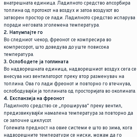
внатрешната единица. Ладилното средство апсорбира
топлина од протокот на воздух и затоа воздухот во
затворен простор се лади. Ладилното средство испарува
поради неговата зголемена температура.
2. Напумпајте го
Во следниот чекор, фреонот се компресира во
компресорот, што доведува до уште повисока
температура.
3. Ослободете ја топлината
Во надворешната единица, надворешниот воздух сега се
внесува низ вентилаторот преку втор разменувач на
топлина. Ова го лади фреонот и повторно го втечнува,
ослободувајќи ја топлината од просторијата во околината.
4. Експанзија на фреонот
Ладилното средство се „проширува“ преку вентил,
предизвикувајќи намалена температура за повторно да
се започне циклусот.
Големата предност на овие системи е што во зима, кога
надворешните температури се ниски, можам да го