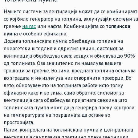
Нашите системи за вентилација можат да се комбинираат
со кој било генератор на топлина, вклучувајќи системи за
греење
на гас
или нафта. Комбинацијата со
топлинска
пумпа
е особено ефикасна.
Додека топлинската пумпа обезбедува топлина на
енергетски штедлив и одржлив начин, системот за
вентилација обезбедува свеж воздух и обновува до 90%
од топлината. Ова значително ги намалува вашите
трошоци за греење. Во зима, вредната топлина останува
во зградата и не излегува низ отворените прозорци. Во
лето, обновувањето на топлината работи исто толку
ефикасно како и во зима, само обратно: системот за
вентилација сега обезбедува пријатната свежина што
топлинската пумпа може да ја генерира преку контрола
на температурата на површината да остане во
просторијата.
Патем: контролата на топлинската пумпа и централната
вентилација се управува практично преку заеднички