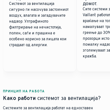
домот.
Системот за вентилација
Сите системи 
сигурно ги насочува застоениот
Vaillant работ
воздух, влагата и загадувачите
враќање на то
надвор. Ултрафиното
намалуваат тр
филтрирање на нечистотија,
греење до 30%
полен, саѓи и прашина е
прозорци исто
особено корисно за лицата кои
помалку надво
страдаат од алергии.
зголемуваат з
кражба.
ПРИНЦИП НА РАБОТА
Како работи
системот за вентилација?
Системите за вентилација работат на едноставен