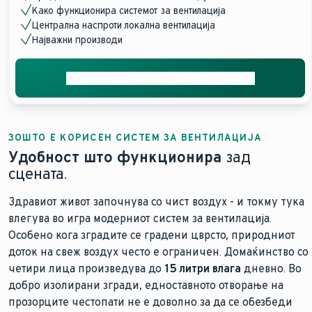
Како функционира системот за вентилација
Централна наспроти локална вентилација
Најважни производи
Добијте ја вашата бесплатна понуда
ЗОШТО Е КОРИСЕН СИСТЕМ ЗА ВЕНТИЛАЦИЈА
Удобност што функционира
зад
сцената.
Здравиот живот започнува со чист воздух - и токму тука
влегува во игра модерниот систем за вентилација.
Особено кога зградите се градени цврсто, природниот
доток на свеж воздух често е ограничен. Домаќинство со
четири лица произведува до
15 литри влага
дневно. Во
добро изолирани згради, едноставното отворање на
прозорците честопати не е доволно за да се обезбеди