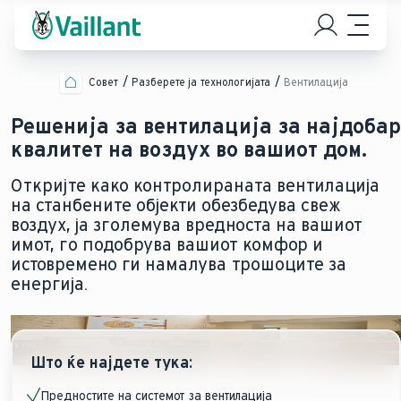
Совет
Разберете ја технологијата
Вентилација
Решенија за вентилација за најдобар
квалитет на воздух во вашиот дом.
Откријте како контролираната вентилација
на станбените објекти обезбедува свеж
воздух, ја зголемува вредноста на вашиот
имот, го подобрува вашиот комфор и
истовремено ги намалува трошоците за
енергија.
Што ќе најдете тука:
Предностите на системот за вентилација