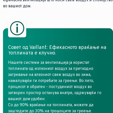
во вашиот дом.
Совет од Vaillant: Ефикасното враќање на
топлината е клучно.
Нашите системи за вентилација ја користат
топлината од излезниот воздух за претходно
загревање на влезниот свеж воздух во зима,
намалувајќи ги потребите за греење. Во лето,
процесот е обратен - постудениот воздух во
затворен простор останува внатре, одржувајќи го
вашиот дом удобен.
Со до 90% враќање на топлината, можете да
заштедите до 30% на трошоците за греење.