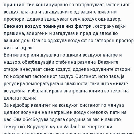
принцип: тие континуирано го отстрануваат застоениот
воздух, влагата и загадувачите од вашите животни
простори, додека вдишуваат свеж воздух однадвор.
Свежиот воздух поминува низ филтри
, отстранувајќи
прашина, алергени и загадувачи пред да влезе во
вашиот дом. Ова го одржува воздухот во затворен простор
чист и здрав.
Вентилатор или дувалка го движи воздухот внатре и
надвор, обезбедувајќи стабилна размена. Влезните
отвори внесуваат свеж воздух, додека издувните отвори
го исфрлаат застоениот воздух. Системот, исто така, ја
регулира температурата и влажноста, така што уживате
во удобна, избалансирана внатрешна клима во текот на
целата година.
За најдобар квалитет на воздухот, системот го менува
целиот волумен на внатрешен воздух неколку пати на
час. Ова обезбедува здрава средина за вас и вашето
семејство. Верувајте му на Vaillant за енергетски
ефикасна вентилација што носи свеж воздух и спокојство