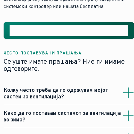
системски контролер или нашата бесплатна
.
Запознајте се со нашата технологија на топлински
пумпи
ЧЕСТО ПОСТАВУВАНИ ПРАШАЊА
Се уште имате прашања? Ние ги имаме
одговорите.
Колку често треба да го одржувам мојот
систем за вентилација?
Вашиот систем за вентилација треба
професионално
Како да го поставам системот за вентилација
да се сервисира приближно на секои 2 години
.
во зима?
Исто така е особено важно редовно да ги проверувате
и менувате
филтрите
, што можете да го направите
Системите за вентилација со регенерација на топлина