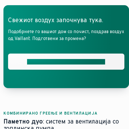
Заштеда на енергија со систем за обновување н
Авт
Одржување на вредноста на имотот благодарени
Едн
Бесшумна и без провев дистрибуција на свеж в
Мно
Свежиот воздух започнува тука.
Централниот систем за вентилација со регенерација 
Системо
Подобрнете го вашиот дом со почист, поздрав воздух
од Vaillant. Подготвени за промена?
Добијте ја вашата бесплатна понуда
КОМБИНИРАНО ГРЕЕЊЕ И ВЕНТИЛАЦИЈА
Паметно дуо
: систем за вентилација со
топлинска пумпа