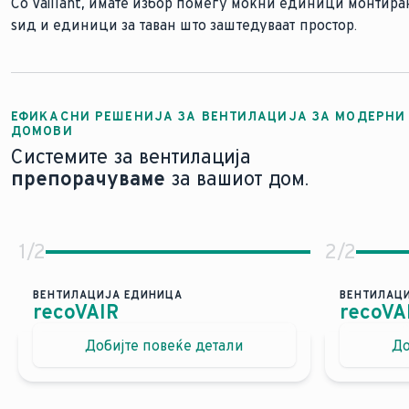
Со Vaillant, имате избор помеѓу моќни единици монтира
ѕид и единици за таван што заштедуваат простор.
совршени за реновирање
нови згради без посебна простори
помош
ЕФИКАСНИ РЕШЕНИЈА ЗА ВЕНТИЛАЦИЈА ЗА МОДЕРНИ
ДОМОВИ
Системите за вентилација
препорачуваме
за вашиот дом.
1
/
2
2
/
2
ВЕНТИЛАЦИЈА ЕДИНИЦА
ВЕНТИЛАЦ
recoVAIR
recoVA
Централен систем за вентилација за моде
Децен
Добијте повеќе детали
До
Најдобар квалитет во затворен простор за пов
Еко
Олеснување за лицата кои страдаат од алергии
Заш