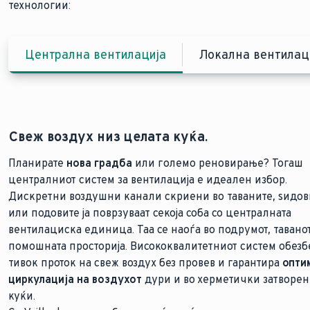
технологии:
Централна вентилација
Локална вентилац
Свеж воздух низ целата куќа.
Планирате
нова градба
или големо реновирање? Тогаш
флекси
централниот систем за вентилација е идеален избор.
инсталирани
Дискретни воздушни канали скриени во таваните, ѕидов
Н
или подовите ја поврзуваат секоја соба со централната
секои 70 секунди
вентилациска единица. Таа се наоѓа во подрумот, тавано
помошната просторија. Висококвалитетниот систем обезб
тивок проток на свеж воздух без провев и гарантира
опти
циркулација на воздухот
дури и во херметички затворе
куќи.