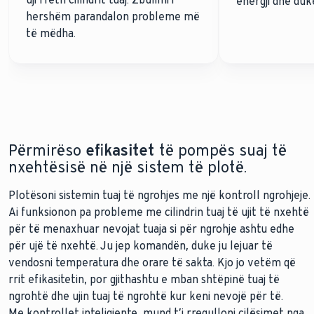
energji dhe duk
hershëm parandalon probleme më
të mëdha.
Përmirëso
efikasitet
të pompës suaj të
nxehtësisë në një sistem të plotë.
Plotësoni sistemin tuaj të ngrohjes me një kontroll ngrohjeje.
Ai funksionon pa probleme me cilindrin tuaj të ujit të nxehtë
për të menaxhuar nevojat tuaja si për ngrohje ashtu edhe
për ujë të nxehtë. Ju jep komandën, duke ju lejuar të
vendosni temperatura dhe orare të sakta. Kjo jo vetëm që
rrit efikasitetin, por gjithashtu e mban shtëpinë tuaj të
ngrohtë dhe ujin tuaj të ngrohtë kur keni nevojë për të.
Me kontrollet inteligjente, mund t’i rregulloni cilësimet nga