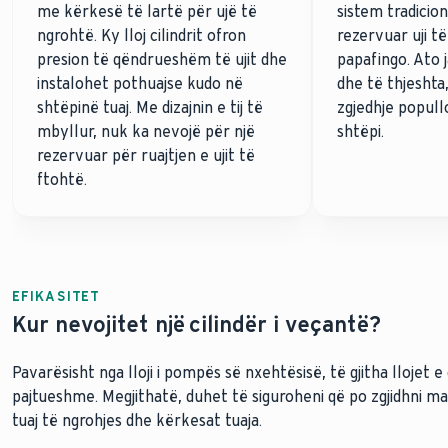
me kërkesë të lartë për ujë të
sistem tradicio
ngrohtë. Ky lloj cilindrit ofron
rezervuar uji t
presion të qëndrueshëm të ujit dhe
papafingo. Ato
instalohet pothuajse kudo në
dhe të thjeshta,
shtëpinë tuaj. Me dizajnin e tij të
zgjedhje popul
mbyllur, nuk ka nevojë për një
shtëpi.
rezervuar për ruajtjen e ujit të
ftohtë.
EFIKASITET
Kur nevojitet një cilindër i veçantë?
Pavarësisht nga lloji i pompës së nxehtësisë, të gjitha llojet e
pajtueshme. Megjithatë, duhet të siguroheni që po zgjidhni m
tuaj të ngrohjes dhe kërkesat tuaja.