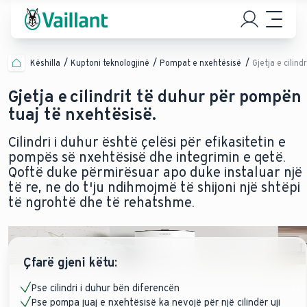
Këshilla
Kuptoni teknologjinë
Pompat e nxehtësisë
Gjetja e cilin
Gjetja e cilindrit të duhur për pompën
tuaj të nxehtësisë.
Cilindri i duhur është çelësi për efikasitetin e
pompës së nxehtësisë dhe integrimin e qetë.
Qoftë duke përmirësuar apo duke instaluar një
të re, ne do t'ju ndihmojmë të shijoni një shtëpi
të ngrohtë dhe të rehatshme.
Çfarë gjeni këtu:
Pse cilindri i duhur bën diferencën
Pse pompa juaj e nxehtësisë ka nevojë për një cilindër uji