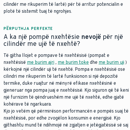
cilindër me rikuperim të lartë) për të arritur potencialin e
plotë të sistemit tuaj të ngrohjes.
PËRPUTHJA PERFEKTE
A kа një pompë nxehtësie
nevojë
për një
cilindër me ujë të nxehtë?
Të gjitha llojet e pompave të nxehtësisë (pompat e
nxehtësisë
me burim ajri
,
me burim toke
dhe
me burim uji
)
kërkojnë një cilindër uji të nxehtë. Pompa e nxehtësisë ose
cilindri me rikuperim të lartë funksionon si një depozitë
termike, duke ruajtur në mënyrë efikase nxehtësinë e
gjeneruar nga pompa juaj e nxehtësisë. Kjo siguron që të keni
një furnizim të qëndrueshëm me ujë të nxehtë, edhe gjatë
kohërave të ngarkuara.
Kjo jo vetëm që përmirëson performancën e pompës suaj të
nxehtësisë, por edhe zvogëlon konsumin e energjisë. Kjo
gjithashtu mund të ndihmojë në zgjatjen e jetëgjatësisë së saj