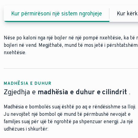
Kur përmirësoni një sistem ngrohjeje
Kur kërk
Nëse po kaloni nga një bojler në një pompë nxehtësie, ka të n
bojleri në vend. Megjithatë, mund të mos jetë i përshtatshëm
nxehtësie.
MADHËSIA E DUHUR
Zgjedhja e
madhësia e duhur e cilindrit
.
Madhësia e bombolës suaj është po aq e rëndësishme sa lloji.
Ju nevojitet një bombol që mund të përmbushë nevojat e
familjes suaj për ujë të ngrohtë pa shpenzuar energji. Ja një
udhëzues i shkurtër: