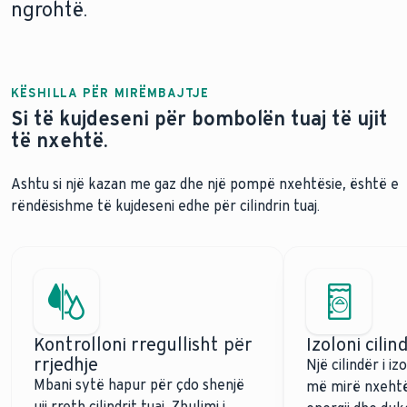
ngrohtë.
KËSHILLA PËR MIRËMBAJTJE
Si të kujdeseni për bombolën tuaj të ujit
të nxehtë.
Ashtu si një kazan me gaz dhe një pompë nxehtësie, është e
rëndësishme të kujdeseni edhe për cilindrin tuaj.
Kontrolloni rregullisht për
Izoloni cilin
rrjedhje
Një cilindër i i
Mbani sytë hapur për çdo shenjë
më mirë nxehtë
uji rreth cilindrit tuaj. Zbulimi i