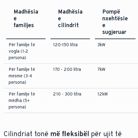
Madhësia
Madhësia
Pompë
e
e
nxehtësie
familjes
cilindrit
e
sugjeruar
Për familje të
120-150 litra
3kW
vogla (1-2
persona)
Për familje të
170 - 200 litra
7kW
mesme (3-4
persona)
Për familje të
210 - 300 litra
12kW
mëdha (5+
persona)
Cilindriat tonë
më fleksibël
për ujit të