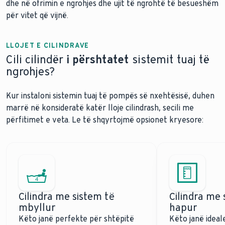
dhe në ofrimin e ngrohjes dhe ujit të ngrohtë të besueshëm
për vitet që vijnë.
LLOJET E CILINDRAVE
Cili cilindër
i përshtatet
sistemit tuaj të
ngrohjes?
Kur instaloni sistemin tuaj të pompës së nxehtësisë, duhen
marrë në konsideratë katër lloje cilindrash, secili me
përfitimet e veta. Le të shqyrtojmë opsionet kryesore:
Cilindra me sistem të
Cilindra me 
mbyllur
hapur
Këto janë perfekte për shtëpitë
Këto janë ideal