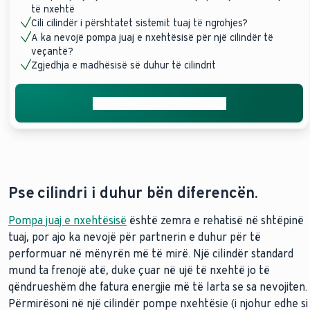
të nxehtë
Cili cilindër i përshtatet sistemit tuaj të ngrohjes?
A ka nevojë pompa juaj e nxehtësisë për një cilindër të
veçantë?
Zgjedhja e madhësisë së duhur të cilindrit
Merrni konsultim individual
Pse cilindri i duhur bën diferencën.
Pompa juaj e nxehtësisë
është zemra e rehatisë në shtëpinë
tuaj, por ajo ka nevojë për partnerin e duhur për të
performuar në mënyrën më të mirë. Një cilindër standard
mund ta frenojë atë, duke çuar në ujë të nxehtë jo të
qëndrueshëm dhe fatura energjie më të larta se sa nevojiten.
Përmirësoni në një cilindër pompe nxehtësie (i njohur edhe si