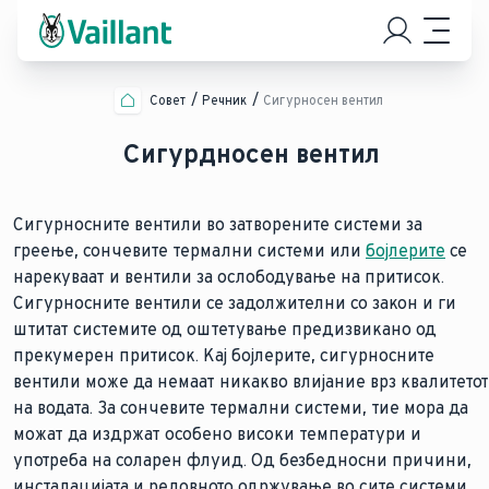
Совет
Речник
Сигурносен вентил
Сигурдносен вентил
Сигурносните вентили во затворените системи за
греење, сончевите термални системи или
бојлерите
се
нарекуваат и вентили за ослободување на притисок.
Сигурносните вентили се задолжителни со закон и ги
штитат системите од оштетување предизвикано од
прекумерен притисок. Кај бојлерите, сигурносните
вентили може да немаат никакво влијание врз квалитетот
на водата. За сончевите термални системи, тие мора да
можат да издржат особено високи температури и
употреба на соларен флуид. Од безбедносни причини,
инсталацијата и редовното одржување во сите системи