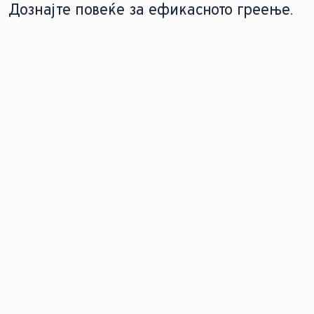
Дознајте повеќе за ефикасното греење.
НОЌНО СКЛАДИРАЊЕ НА ГРЕЕЊЕ
СКЛАДИРАЊЕ НА
ТОПЛА ВОДА ЗА
Прочитајте како ноќното
ДОМАЌИНСТВО
греење со акумулатор го
Како водата
загрева вашиот дом со
се одржува
складирање топлина во
топла подолг
часовите надвор од шпицот и
временски
нејзино ослободување во текот
период?
на денот.
Дознајте
тука!