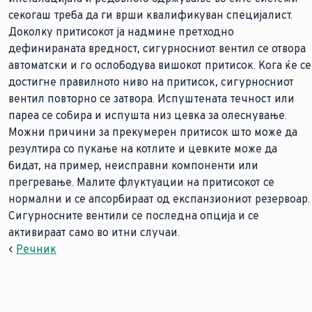
секогаш треба да ги врши квалификуван специјалист.
Доколку притисокот ја надмине претходно
дефинираната вредност, сигурносниот вентил се отвора
автоматски и го ослободува вишокот притисок. Кога ќе се
достигне правилното ниво на притисок, сигурносниот
вентил повторно се затвора. Испуштената течност или
пареа се собира и испушта низ цевка за олеснување.
Можни причини за прекумерен притисок што може да
резултира со пукање на котлите и цевките може да
бидат, на пример, неисправни компоненти или
прегревање. Малите флуктуации на притисокот се
нормални и се апсорбираат од експанзиониот резервоар.
Сигурносните вентили се последна опција и се
активираат само во итни случаи.
<
Речник