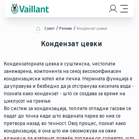
Совет
Речник
Кондензат цевки
Кондензат цевки
Кондензаторната цевка е суштинска, честопати
занемарена, компонента на секој високоефикасен
кондензациски котел или печка. Нејзината функција е
да управува и безбедно да ја отстранува киселата вода -
позната како кондензат - што се создава за време на
циклусот на греење.
Во систем за кондензација, топлите отпадни гасови се
ладат до точка каде што водената пареа во нив се
претвора назад во течност. Овој процес, познат како
кондензација, е она што им овозможува на овие
единици да извлечат повеќе топлина од горивото, што