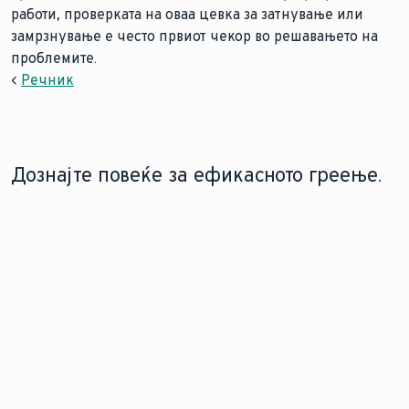
работи, проверката на оваа цевка за затнување или
замрзнување е често првиот чекор во решавањето на
проблемите.
<
Речник
Дознајте повеќе за ефикасното греење.
ТЕХНОЛОГИЈА БЕЗ КОНДЕНЗАЦИЈА
ЗАМЕНЕТЕ ГО ВАШИОТ ГАСЕН
НАСПРОТИ ТЕХНОЛОГИЈА СО
КОТЕЛ
КОНДЕНЗАЦИЈА
Како нов гасен котел
Разберете ги основните
може да ви заштеди
разлики помеѓу
до 10% од
кондензирачките и
потрошувачката на
некондензирачките
енергија.
системи за греење.