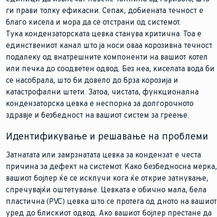
ги прави толку ефикасни. Сепак, добиената течност е
благо кисела и мора да се отстрани од системот.
Тука кондензаторската цевка станува критична. Тоа е
единствениот канал што ја носи оваа корозивна течност
подалеку од внатрешните компоненти на вашиот котел
или печка до соодветен одвод. Без неа, киселата вода би
се насобрала, што би довело до брза корозија и
катастрофални штети. Затоа, чистата, функционална
кондензаторска цевка е неспорна за долгорочното
здравје и безбедност на вашиот систем за греење.
Идентификување и решавање на проблеми
Затнатата или замрзнатата цевка за кондензат е честа
причина за дефект на системот. Како безбедносна мерка,
вашиот бојлер ќе се исклучи кога ќе открие затнување,
спречувајќи оштетување. Цевката е обично мала, бела
пластична (PVC) цевка што се протега од дното на вашиот
уред до блискиот одвод. Ако вашиот бојлер престане да