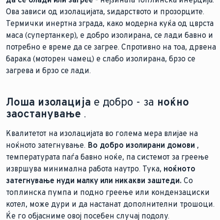
Ова зависи од изолацијата, ѕидарството и прозорците.
Термички инертна зграда, како модерна куќа од цврста
маса (супертанкер), е добро изолирана, се лади бавно и
потребно е време да се загрее. Спротивно на тоа, дрвена
барака (моторен чамец) е слабо изолирана, брзо се
загрева и брзо се лади.
Лоша изолација
е добро - за
ноќно
заостанување
.
Квалитетот на изолацијата во голема мера влијае на
ноќното затегнување.
Во добро изолирани домови
,
температурата паѓа бавно ноќе, па системот за греење
извршува минимална работа наутро. Тука,
ноќното
затегнување нуди малку или никакви заштеди.
Со
топлинска пумпа и подно греење или кондензациски
котел, може дури и да настанат дополнителни трошоци.
Ќе го објасниме овој посебен случај подолу.