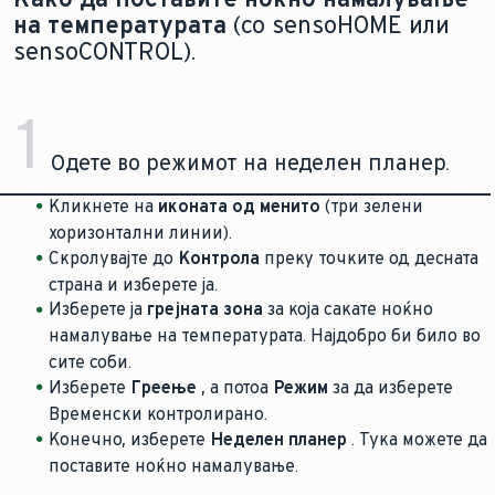
на температурата
(со sensoHOME или
sensoCONTROL).
1
Одете во режимот на неделен планер.
Кликнете на
иконата од менито
(три зелени
хоризонтални линии).
Скролувајте до
Контрола
преку точките од десната
страна и изберете ја.
Изберете ја
грејната зона
за која сакате ноќно
намалување на температурата. Најдобро би било во
сите соби.
Изберете
Греење
, а потоа
Режим
за да изберете
Временски контролирано.
Конечно, изберете
Неделен планер
. Тука можете да
поставите ноќно намалување.