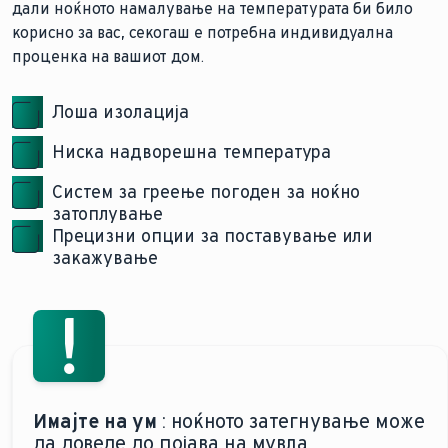
дали ноќното намалување на температурата би било
корисно за вас, секогаш е потребна индивидуална
проценка на вашиот дом.
Лоша изолација
Ниска надворешна температура
Систем за греење погоден за ноќно
затоплување
Прецизни опции за поставување или
закажување
Имајте на ум
: ноќното затегнување може
да доведе до појава на мувла.