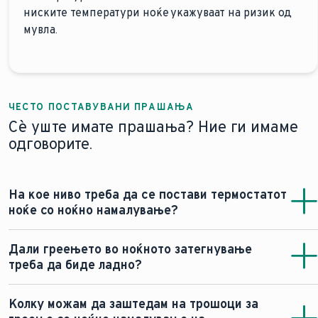
ниските температури ноќе укажуваат на ризик од
мувла.
ЧЕСТО ПОСТАВУВАНИ ПРАШАЊА
Сè уште имате прашања? Ние ги имаме
одговорите.
На кое ниво треба да се постави термостатот
ноќе со ноќно намалување?
Ова зависи од специфичната поставеност на вашиот
Дали греењето во ноќното затегнување
дом и поединечните соби. Генерално, нивото 2 на
треба да биде ладно?
вашиот термостат има за цел да ја одржува
температурата во просторијата не пониска од 16 °C.
Не генерално. Намалување на собната температура
Колку можам да заштедам на трошоци за
Ова е добра ориентација за намалување на
од 3 до 4 °C е сосема доволно. Ова обично се