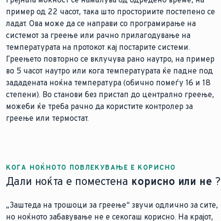
пример од 22 часот, така што просториите постепено се
ладат. Ова може да се направи со програмирање на
системот за греење или рачно прилагодување на
температурата на протокот кај постарите системи.
Греењето повторно се вклучува рано наутро, на пример
во 5 часот наутро или кога температурата ќе падне под
зададената ноќна температура (обично помеѓу 16 и 18
степени). Во станови без пристап до централно греење,
можеби ќе треба рачно да користите контролер за
греење или термостат.
КОГА НОЌНОТО ПОВЛЕКУВАЊЕ Е КОРИСНО
Дали ноќта е поместена
корисно или не
?
„Заштеда на трошоци за греење“ звучи одлично за сите,
но ноќното забавување не е секогаш корисно. На крајот,