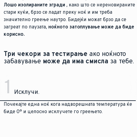
Лошо изолираните згради
, како што се нереновираните
стари куќи, брзо се ладат преку ноќ и им треба
значително греење наутро. Бидејќи можат брзо да се
загреат по паузата,
ноќното затоплување може да биде
корисно.
Три чекори за тестирање
ако ноќното
забавување
може да има смисла
за тебе.
1
Исклучи.
Почекајте една ноќ кога надворешната температура ќе
биде 0° и целосно исклучете го греењето.