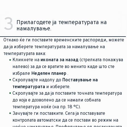
3
Прилагодете ја температурата на
намалување.
Откако ќе ги поставите временските распореди, можете
да ја изберете температурата за намалување на
температурата вака:
Кликнете на
иконата за назад
(стрелката покажува
налево) за да се вратите во менито каде што сте
избрале
Неделен планер
.
Скролувајте надолу до
Поставување на
температурата
и изберете.
Скролувајте за да ја поставите точната температура
до која е дозволено да се намали собната
температура ноќе (на пр. 18 °C).
Зачувајте ги поставките. Сега ја поставувате
контролата автоматски да се постави во режим на
ноќно намалување. Префрлување од посакуваната