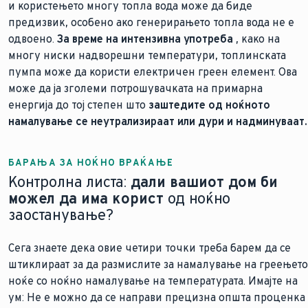
и користењето многу топла вода може да биде
предизвик, особено ако генерирањето топла вода не е
одвоено.
За време на интензивна употреба
, како на
многу ниски надворешни температури, топлинската
пумпа може да користи електричен греен елемент. Ова
може да ја зголеми потрошувачката на примарна
енергија до тој степен што
заштедите од ноќното
намалување се неутрализираат или дури и надминуваат.
БАРАЊА ЗА НОЌНО ВРАЌАЊЕ
Контролна листа:
дали вашиот дом би
можел да има корист
од ноќно
заостанување?
Сега знаете дека овие четири точки треба барем да се
штиклираат за да размислите за намалување на греењето
ноќе со ноќно намалување на температурата. Имајте на
ум: Не е можно да се направи прецизна општа проценка