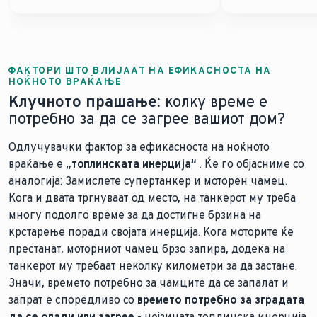
ФАКТОРИ ШТО ВЛИЈААТ НА ЕФИКАСНОСТА НА
НОЌНОТО ВРАЌАЊЕ
Клучното прашање:
колку време е
потребно за да се загрее вашиот дом?
Одлучувачки фактор за ефикасноста на ноќното
враќање е
„топлинската инерција“
. Ќе го објасниме со
аналогија: Замислете супертанкер и моторен чамец.
Кога и двата тргнуваат од место, на танкерот му треба
многу подолго време за да достигне брзина на
крстарење поради својата инерција. Кога моторите ќе
престанат, моторниот чамец брзо запира, додека на
танкерот му требаат неколку километри за да застане.
Значи, времето потребно за чамците да се запалат и
запрат е споредливо со
времето потребно за зградата
да се олади или загрее
- нејзината топлинска инерција.