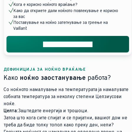
Кога е корисно ноќното враќање?
Како да откриете дали ноќното повлекување е корисно
за вас
Поставување на ноќно затегнување за греење на
Vaillant
Добијте стручен совет
ДЕФИНИЦИЈА ЗА НОЌНО ВРАЌАЊЕ
Како
ноќно заостанување
работа?
Со ноќното намалување на температурата ја намалувате
собната температура за неколку степени Целзиусови
ноќе.
Целта:
Заштедете енергија и трошоци.
Затоа што кога сите спијат и се пријатни, вашиот дом не
треба да биде толку топол како преку ден, нели?
Грејната моќност се намалува од одредено време, на