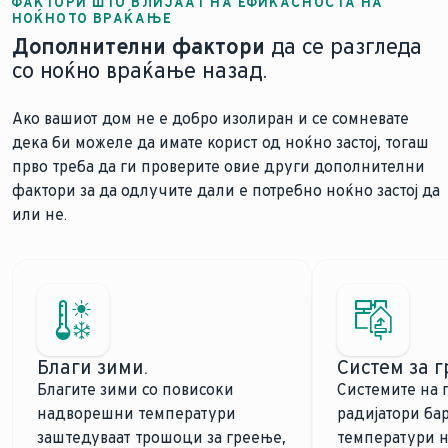
ФАКТОРИ ШТО ВЛИЈААТ НА ЕФИКАСНОСТА НА
НОЌНОТО ВРАЌАЊЕ
Дополнителни фактори
да се разгледа
со ноќно враќање назад.
Ако вашиот дом не е добро изолиран и се сомневате
дека би можеле да имате корист од ноќно застој, тогаш
прво треба да ги проверите овие други дополнителни
фактори за да одлучите дали е потребно ноќно застој да
или не.
Благи зими.
Систем за 
Благите зими со повисоки
Системите на г
надворешни температури
радијатори ба
заштедуваат трошоци за греење,
температури н