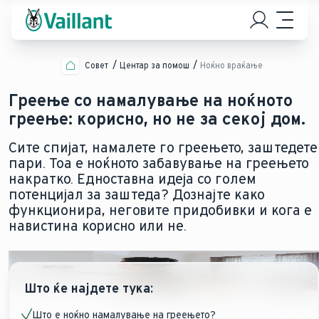
Совет
Центар за помош
Ноќно враќање
Греење со намалување на ноќното
греење: корисно, но не за секој дом.
Сите спијат, намалете го греењето, заштедете
пари. Тоа е ноќното забавување на греењето
накратко. Едноставна идеја со голем
потенцијал за заштеда? Дознајте како
функционира, неговите придобивки и кога е
навистина корисно или не.
Што ќе најдете тука:
Што е ноќно намалување на греењето?