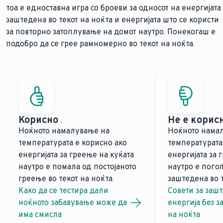
тоа е едноставна игра со броеви за односот на енергијата
заштедена во текот на ноќта и енергијата што се користи
за повторно затоплување на домот наутро. Понекогаш е
подобро да се грее рамномерно во текот на ноќта.
Корисно
.
Не е корис
Ноќното намалување на
Ноќното нама
температурата е корисно ако
температурата
енергијата за греење на куќата
енергијата за 
наутро е помала од постојаното
наутро е пого
греење во текот на ноќта.
заштедена во т
Како да се тестира дали
Совети за заш
ноќното забавување може да
енергија без за
има смисла
на ноќта