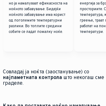
но ја намалуваат ефикасноста на
енергија за бр
ноќното забавување. Бидејќи
просториите. 
ноќното забавување има корист
температура, 
од поголемите температурни
греење, траат 
разлики. Во топлите средини
работат на по
собите се ладат помалку ноќе.
температури.
Совладај ја ноќта (заостанување) со
најпаметната контрола
што некогаш сме
граделе.
Како да поставите ноќно намалување