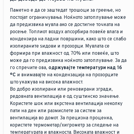
Паметно е да се заштедат трошоци за греење, но
постојат ограничувања. Ноќното затоплување може
да предизвика мувла ако се достигне точката на
росење. Топлиот воздух апсорбира повеќе влага и
кондензира на ладни површини, како што се слабо
изолираните ѕидови и прозорци. Мувлата се
формира при влажност од 70% или повеќе, што
може да го предизвика ноќното затоплување. За да
го спречите ова,
одржувајте температури над 16
°C
и внимавајте на кондензација на прозорците
што укажува на висока влажност.
Во добро изолирани или реновирани згради,
редовната вентилација е од суштинско значење.
Користете шок или вкрстена вентилација неколку
пати на ден или размислете за систем за
вентилација во домот. За прецизна проценка,
користете термометар/хигрометр за следење на
температурата и влажноста. Високата влажност и