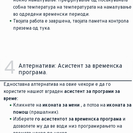
собна температура на температурата на намалување
во одредени временски периоди.
Твојата работа е завршена, твојата паметна контрола
презема од тука.
4
Алтернативи: Асистент за временска
програма.
Едноставна алтернатива на овие чекори е да го
користите нашиот вграден
асистент за програми за
време:
Кликнете на
иконата за мени
, а потоа на
иконата за
помош
(прашалник).
Изберете
го асистентот за временска програма
и
дозволете му да ве води низ програмирањето на