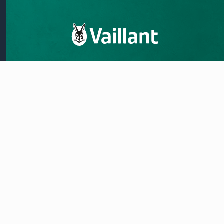
Нашето ветување за квалитет
Vaillant историја
Контактирајте не
Правно известување
Заштита на податоци
Импресум
vaillant-group.com
Мапа на сајт
Безбедност на производот
Линија на интегритет