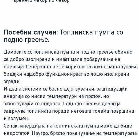
времето чекор по чекор.
Посебни случаи:
Топлинска пумпа со
подно греење.
Домовите со топлинска пумпа и подно греење обично
се добро изолирани и имаат мала побарувачка на
енергија. Генерално не се корисни за ноќно затоплување
бидејќи најдобро функционираат во лошо изолирани
згради.
И двата системи се бавно дејствувачки, заштедувајќи
енергија со ниски температури на проток, но
затоплувајќи се подолго. Подното греење добро ја
задржува топлината поради неговата голема површина
и волумен.
Сепак, инерцијата на топлинската пумпа може да биде
недостаток. Наутро, брзото покачување на температурата