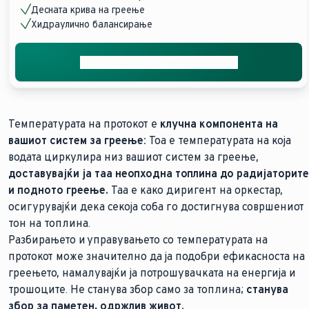
Десната крива на греење
Хидраулично балансирање
Контактирајте не за поддршка
Температурата на протокот е
клучна компонента на
вашиот систем за греење:
Тоа е температурата на која
водата циркулира низ вашиот систем за греење,
доставувајќи ја таа неопходна топлина до радијаторите
и подното греење.
Таа е како диригент на оркестар,
осигурувајќи дека секоја соба го достигнува совршениот
тон на топлина.
Разбирањето и управувањето со температурата на
протокот може значително да ја подобри ефикасноста на
греењето, намалувајќи ја потрошувачката на енергија и
трошоците. Не станува збор само за топлина;
станува
збор за паметен, одржлив живот.