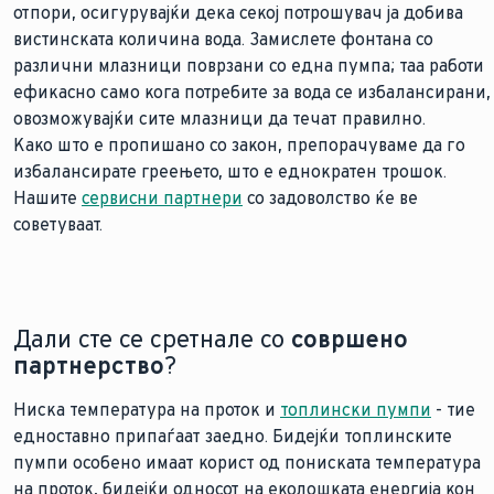
отпори, осигурувајќи дека секој потрошувач ја добива
вистинската количина вода. Замислете фонтана со
различни млазници поврзани со една пумпа; таа работи
ефикасно само кога потребите за вода се избалансирани,
овозможувајќи сите млазници да течат правилно.
Како што е пропишано со закон, препорачуваме да го
избалансирате греењето, што е еднократен трошок.
Нашите
сервисни партнери
со задоволство ќе ве
советуваат.
Дали сте се сретнале со
совршено
партнерство
?
Ниска температура на проток и
топлински пумпи
- тие
едноставно припаѓаат заедно. Бидејќи топлинските
пумпи особено имаат корист од пониската температура
на проток, бидејќи односот на еколошката енергија кон