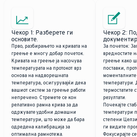
Чекор 1: Разберете ги
Чекор 2: По
основите.
документи
Прво, разбирањето на кривата на
За почеток: З
греење е многу добар почеток.
вредностите н
Кривата на греење ја насочува
греење како ш
температурата на протокот врз
поставки, прот
основа на надворешната
моменталните
температура, осигурувајќи дека
температури. 
вашиот систем за греење работи
термостатите 
непречено. Стремете се кон
резултати.
релативно рамна крива за да
Почекајте ста
одржувате удобни домашни
температури п
температури, што може да бара
степени Целзиу
одредена калибрација за
ги видите про
оптимална рамнотежа.
Фокусирајте с