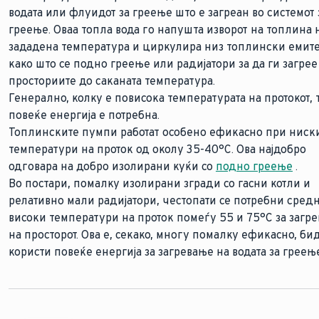
водата или флуидот за греење што е загреан во системот 
температурата
водата за греење 
греење. Оваа топла вода го напушта изворот на топлина 
враќа во генераторот на топлина
зададена температура и циркулира низ топлински емит
како што се подно греење или радијатори за да ги загрее
Разликата во температурата помеѓу протокот и враќањ
просториите до саканата температура.
позната и како распон.
Генерално, колку е повисока температурата на протокот, 
повеќе енергија е потребна.
Топлинските пумпи работат особено ефикасно при ниск
температури на проток од околу 35-40°C. Ова најдобро
одговара на добро изолирани куќи со
подно греење
.
Во постари, помалку изолирани згради со гасни котли и
релативно мали радијатори, честопати се потребни сред
високи температури на проток помеѓу 55 и 75°C за загр
на просторот. Ова е, секако, многу помалку ефикасно, бид
користи повеќе енергија за загревање на водата за греењ