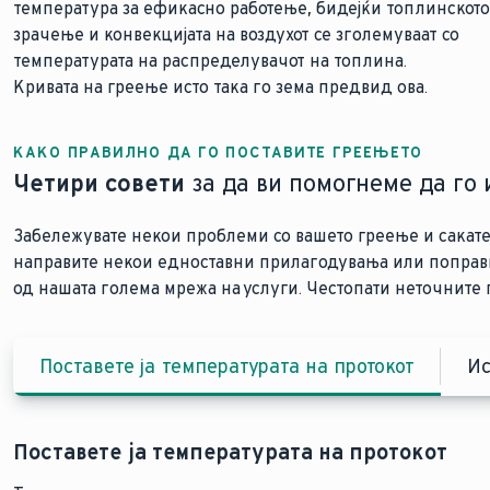
температура за ефикасно работење, бидејќи топлинското
зрачење и конвекцијата на воздухот се зголемуваат со
температурата на распределувачот на топлина.
Кривата на греење исто така го зема предвид ова.
КАКО ПРАВИЛНО ДА ГО ПОСТАВИТЕ ГРЕЕЊЕТО
Четири совети
за да ви помогнеме да го 
Забележувате некои проблеми со вашето греење и сакате
направите некои едноставни прилагодувања или поправк
од нашата голема мрежа на услуги. Честопати неточните
Поставете ја температурата на протокот
Ис
Поставете ја температурата на протокот
Испуштање на воздух од вашите радијатори
Правилно поставете ги термостатите
Намалување на ноќното време