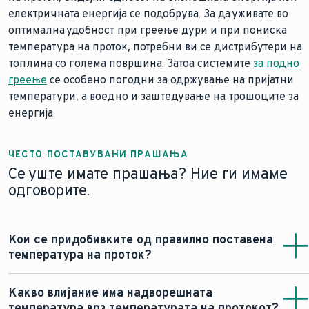
електричната енергија се подобрува. За да уживате во
оптимална удобност при греење дури и при пониска
температура на проток, потребни ви се дистрибутери на
топлина со голема површина. Затоа системите
за подно
греење
се особено погодни за одржување на пријатни
температури, а воедно и заштедување на трошоците за
енергија.
ЧЕСТО ПОСТАВУВАНИ ПРАШАЊА
Се уште имате прашања? Ние ги имаме
одговорите.
Кои се придобивките од правилно поставена
температура на проток?
Температурата на протокот е директно поврзана со
Какво влијание има надворешната
оптоварувањето на греењето, а со тоа и со трошоците
температура врз температурата на протокот?