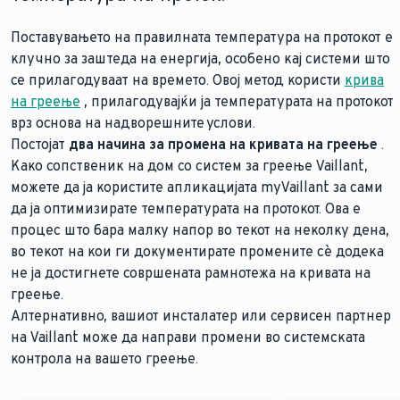
Поставувањето на правилната температура на протокот е
клучно за заштеда на енергија, особено кај системи што
се прилагодуваат на времето. Овој метод користи
крива
на греење
, прилагодувајќи ја температурата на протокот
врз основа на надворешните услови.
Постојат
два начина за промена на кривата на греење
.
Како сопственик на дом со систем за греење Vaillant,
можете да ја користите апликацијата myVaillant за сами
да ја оптимизирате температурата на протокот. Ова е
процес што бара малку напор во текот на неколку дена,
во текот на кои ги документирате промените сè додека
не ја достигнете совршената рамнотежа на кривата на
греење.
Алтернативно, вашиот инсталатер или сервисен партнер
на Vaillant може да направи промени во системската
контрола на вашето греење.