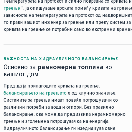
Температурата на протокот е силно поврзана со кривата н
Основата за ефикасни и добро прилагодени системи за г
Термостатите
Добро изолираните домови со топлински пумпи или ефи
за греење обично се означени со броеви од
греење
на кркорење и греењето е топло само на дното
загрева радијаторот побрзо, но тоа е мит;
термичка инерција, што значи дека ја задржуваат топлина
“, ја опишуваме врската помеѓу кривата на греење
броевите на те
, воздух
зависноста на температурата на протокот од надворешнат
чекори треба да ги преземете за да
на греење. Соодветните собни температури за секоја пос
одржувањето на константна температура е корисно. Обра
го исцедите воздухо 
Позиција 1:
12 °C
го прави вашиот инженер за греење или преку систем за
Ако, од друга страна, греењето е
намалување на греењето ноќе. Ова овозможува температур
топло само на врвот
, о
Позиција 2:
16 °C
кривата на греење се потребни само во екстремни времен
балансирање
наутро, максимизирајќи ги заштедите преку таканарече
, кое треба да го изврши овластен инсталат
Позиција 3:
20 °C
Позиција 4:
24 °C
Позиција 5:
28 °C
Ако сакате да дознаете повеќе за тоа како да го поставит
ВАЖНОСТА НА ХИДРАУЛИЧНОТО БАЛАНСИРАЊЕ
Основно за
рамномерна топлина
во
вашиот дом.
Пред да ја прилагодите кривата на греење,
балансирањето на греењето
е од клучно значење.
Системите за греење имаат повеќе потрошувачи со
различни потреби за вода и отпори. Без правилно
балансирање, ова може да предизвика нерамномерно
греење и зголемена потрошувачка на енергија.
Хидрауличното балансирање ги изедначува овие