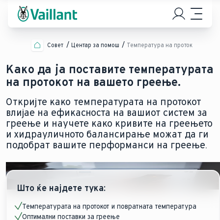
Совет
Центар за помош
Температура на проток
Како да ја поставите температурата
на протокот на вашето греење.
Откријте како температурата на протокот
влијае на ефикасноста на вашиот систем за
греење и научете како кривите на греењето
и хидрауличното балансирање можат да ги
подобрат вашите перформанси на греење.
Што ќе најдете тука:
Температурата на протокот и повратната температура
Оптимални поставки за греење