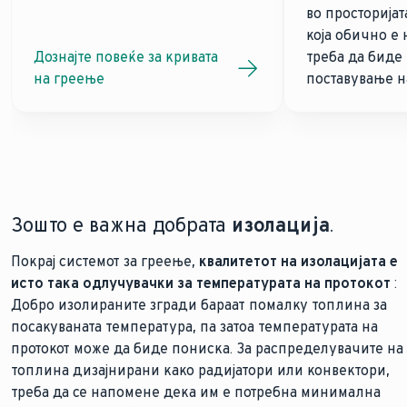
во просторијат
која обично е 
Дознајте повеќе за кривата
треба да биде
на греење
поставување н
Зошто е важна добрата
изолација
.
Покрај системот за греење,
квалитетот на изолацијата е
исто така одлучувачки за температурата на протокот
:
Добро изолираните згради бараат помалку топлина за
посакуваната температура, па затоа температурата на
протокот може да биде пониска. За распределувачите на
топлина дизајнирани како радијатори или конвектори,
треба да се напомене дека им е потребна минимална