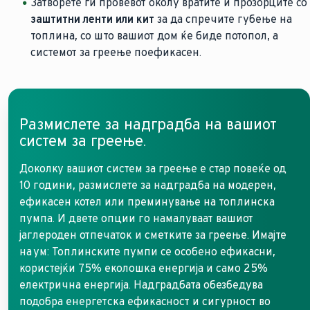
Затворете ги провевот околу вратите и прозорците со
заштитни ленти или кит
за да спречите губење на
топлина, со што вашиот дом ќе биде потопол, а
системот за греење поефикасен.
Размислете за надградба на вашиот
систем за греење.
Доколку вашиот систем за греење е стар повеќе од
10 години, размислете за надградба на модерен,
ефикасен котел или преминување на топлинска
пумпа. И двете опции го намалуваат вашиот
јаглероден отпечаток и сметките за греење. Имајте
на ум: Топлинските пумпи се особено ефикасни,
користејќи 75% еколошка енергија и само 25%
електрична енергија. Надградбата обезбедува
подобра енергетска ефикасност и сигурност во