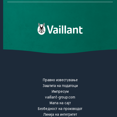
Електричен Котел
Контактирајте не
Нашата мисија
Нашето ветување за квалитет
Vaillant историја
Правно известување
Заштита на податоци
Импресум
vaillant-group.com
Мапа на сајт
Безбедност на производот
Линија на интегритет