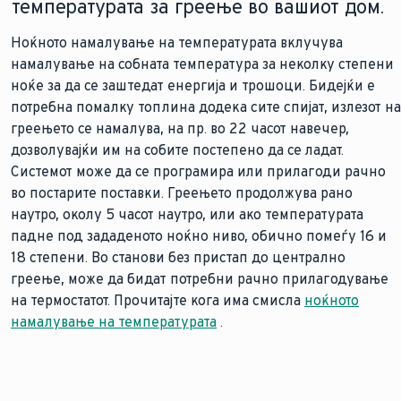
температурата за греење во вашиот дом.
Ноќното намалување на температурата вклучува
намалување на собната температура за неколку степени
ноќе за да се заштедат енергија и трошоци. Бидејќи е
потребна помалку топлина додека сите спијат, излезот на
греењето се намалува, на пр. во 22 часот навечер,
дозволувајќи им на собите постепено да се ладат.
Системот може да се програмира или прилагоди рачно
во постарите поставки. Греењето продолжува рано
наутро, околу 5 часот наутро, или ако температурата
падне под зададеното ноќно ниво, обично помеѓу 16 и
18 степени. Во станови без пристап до централно
греење, може да бидат потребни рачно прилагодување
на термостатот. Прочитајте кога има смисла
ноќното
намалување на температурата
.