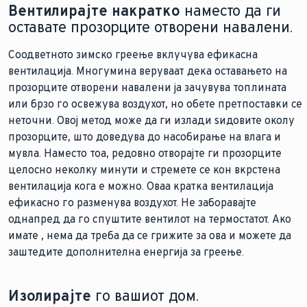
Вентилирајте накратко
наместо да ги
оставате прозорците отворени навалени.
Соодветното зимско греење вклучува ефикасна
вентилација. Многумина веруваат дека оставањето на
прозорците отворени навалени ја зачувува топлината
или брзо го освежува воздухот, но обете претпоставки се
неточни. Овој метод може да ги излади ѕидовите околу
прозорците, што доведува до насобирање на влага и
мувла. Наместо тоа, редовно отворајте ги прозорците
целосно неколку минути и стремете се кон вкрстена
вентилација кога е можно. Оваа кратка вентилација
ефикасно го разменува воздухот. Не заборавајте
однапред да го спуштите вентилот на термостатот. Ако
имате
, нема да треба да се грижите за ова и можете да
заштедите дополнителна енергија за греење.
Изолирајте
го вашиот дом.