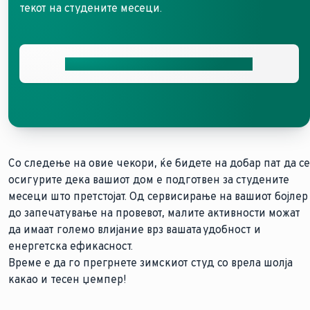
текот на студените месеци.
Добијте ја вашата бесплатна понуда
Со следење на овие чекори, ќе бидете на добар пат да се
осигурите дека вашиот дом е подготвен за студените
месеци што претстојат. Од сервисирање на вашиот бојлер
до запечатување на провевот, малите активности можат
да имаат големо влијание врз вашата удобност и
енергетска ефикасност.
Време е да го прегрнете зимскиот студ со врела шолја
какао и тесен џемпер!