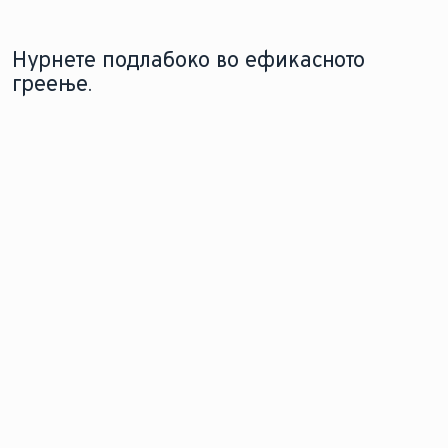
Нурнете подлабоко во ефикасното
греење.
ТЕХНОЛОГИЈА НА
СОВЕТИ ЗА ЗАШТЕДА НА ЕНЕРГИЈА
ТОПЛИНСКА ПУМПА
Како да заштедите енергија
Како
во вашиот дом со паметни
топлинската
практики за намалување
пумпа може да
на потрошувачката и
биде ваше
намалување на трошоците.
еколошко и идно
решение за
греење.