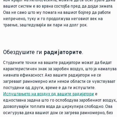
вашиот систем е во врвна состојба пред да дојде зимата.
Ова не само што му помага на вашиот бојлер да работи
непречено, туку и го продолжува неговиот век на
траење, заштедувајќи ви пари на долг рок.
Обездушите ги
радијаторите
.
Студените точки на вашите радијатори можат да бидат
карактеристичен знак за заробен воздух, што ја намалува
нивната ефикасност. Ако вашите радијатори не се
загреваат рамномерно или некои области се чувствуваат
постудени од други, време е да ги испуштите.
Испуштањето на воздух од вашите радијатори
е
едноставна задача што го ослободува заробениот воздух,
дозволувајќи топлата вода да циркулира слободно. Ова
осигурува дека вашиот дом се загрева рамномерно, без