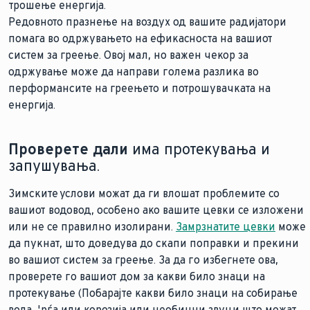
трошење енергија.
Редовното празнење на воздух од вашите радијатори
помага во одржувањето на ефикасноста на вашиот
систем за греење. Овој мал, но важен чекор за
одржување може да направи голема разлика во
перформансите на греењето и потрошувачката на
енергија.
Проверете дали
има протекувања и
запушувања.
Зимските услови можат да ги влошат проблемите со
вашиот водовод, особено ако вашите цевки се изложени
или не се правилно изолирани.
Замрзнатите цевки
може
да пукнат, што доведува до скапи поправки и прекини
во вашиот систем за греење. За да го избегнете ова,
проверете го вашиот дом за какви било знаци на
протекување (Побарајте какви било знаци на собирање
вода, 'рѓа или корозија или необични звуци што можат