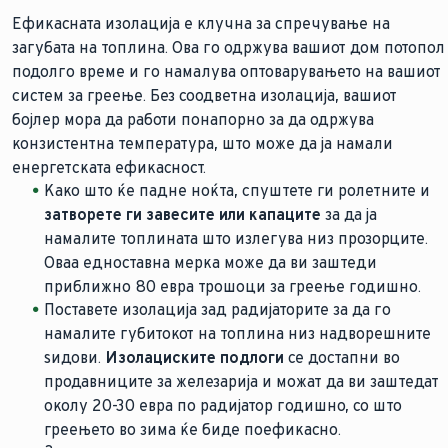
Ефикасната изолација е клучна за спречување на
загубата на топлина. Ова го одржува вашиот дом потопол
подолго време и го намалува оптоварувањето на вашиот
систем за греење. Без соодветна изолација, вашиот
бојлер мора да работи понапорно за да одржува
конзистентна температура, што може да ја намали
енергетската ефикасност.
Како што ќе падне ноќта, спуштете ги ролетните и
затворете ги завесите или капаците
за да ја
намалите топлината што излегува низ прозорците.
Оваа едноставна мерка може да ви заштеди
приближно 80 евра трошоци за греење годишно.
Поставете изолација зад радијаторите за да го
намалите губитокот на топлина низ надворешните
ѕидови.
Изолациските подлоги
се достапни во
продавниците за железарија и можат да ви заштедат
околу 20-30 евра по радијатор годишно, со што
греењето во зима ќе биде поефикасно.