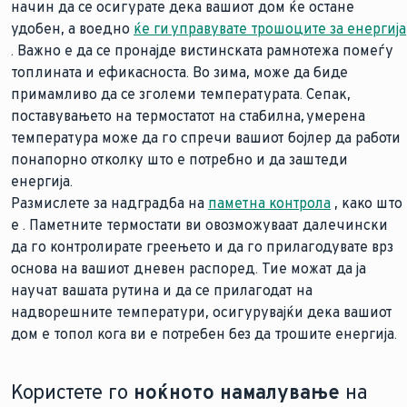
начин да се осигурате дека вашиот дом ќе остане
удобен, а воедно
ќе ги управувате трошоците за енергија
. Важно е да се пронајде вистинската рамнотежа помеѓу
топлината и ефикасноста. Во зима, може да биде
примамливо да се зголеми температурата. Сепак,
поставувањето на термостатот на стабилна, умерена
температура може да го спречи вашиот бојлер да работи
понапорно отколку што е потребно и да заштеди
енергија.
Размислете за надградба на
паметна контрола
, како што
е
. Паметните термостати ви овозможуваат далечински
да го контролирате греењето и да го прилагодувате врз
основа на вашиот дневен распоред. Тие можат да ја
научат вашата рутина и да се прилагодат на
надворешните температури, осигурувајќи дека вашиот
дом е топол кога ви е потребен без да трошите енергија.
Користете го
ноќното намалување
на