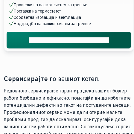
Проверки на вашиот систем за греење
Поставки на термостатот
Соодветна изолација и вентилација
Надградба на вашиот систем за греење
Добијте професионална поддршка
Сервисирајте
го вашиот котел.
Редовното сервисирање гарантира дека вашиот бојлер
работи безбедно и ефикасно, помагајќи ви да избегнете
потенцијални дефекти во текот на постудените месеци.
Професионалниот сервис може да ги открие малите
проблеми пред тие да ескалираат, осигурувајќи дека
вашиот систем работи оптимално. Со закажување сервис
кон крајот на летото/есента, можете да се осигурате дека