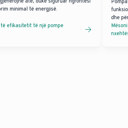
gjenerojnë atë, duke siguruar ngrohtësi
Pompat
im minimal të energjisë.
funksio
dhe për
të efikasitetit të një pompe
Mësoni 
nxehtë