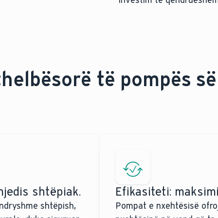
helbësorë të pompës së
 mjedis shtëpiak.
Efikasiteti: maksimi
 ndryshme shtëpish,
Pompat e nxehtësisë ofroj