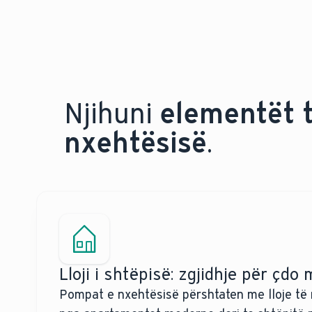
Njihuni
elementët t
nxehtësisë
.
Lloji i shtëpisë: zgjidhje për çdo
Pompat e nxehtësisë përshtaten me lloje të