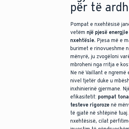
për të ard
Pompat e nxehtësisë janë 
vetëm
një pjesë energjie
nxehtësie.
Pjesa më e ma
burimet e rinovueshme në
mënyrë, ju zvogëloni varë
mbroheni nga rritja e kos
Ne në Vaillant e ngremë 
nivel tjetër duke u mbësh
inxhinierinë gjermane. N
efikasitetit:
pompat tona
testeve rigoroze
në mënyr
të gjatë në shtëpinë tuaj
nxehtësisë, cilat përfitim
investim të qëndrueshëm 