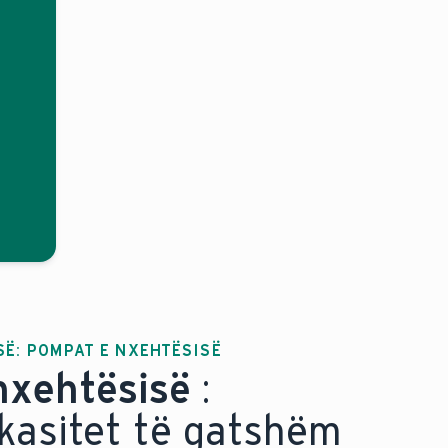
SË: POMPAT E NXEHTËSISË
nxehtësisë
:
ikasitet të gatshëm