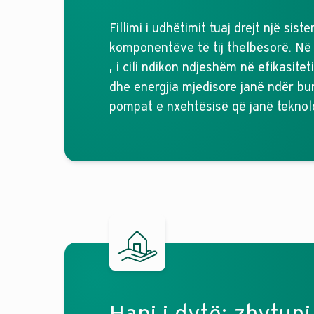
Fillimi i udhëtimit tuaj drejt një sis
komponentëve të tij thelbësorë. Në 
, i cili ndikon ndjeshëm në efikasite
dhe energjia mjedisore janë ndër b
pompat e nxehtësisë që janë teknolo
Hapi i dytë: zhytuni