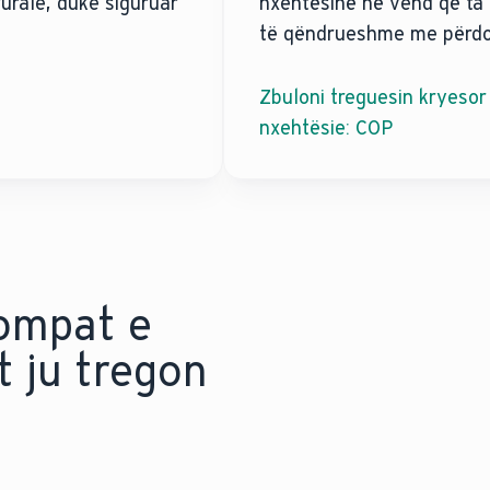
urale, duke siguruar
nxehtësinë në vend që ta 
.
të qëndrueshme me përdor
Zbuloni treguesin kryesor 
nxehtësie: COP
pompat e
t ju tregon