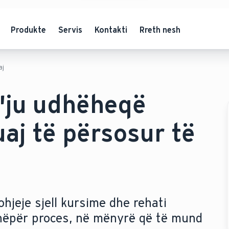
Produkte
Servis
Kontakti
Rreth nesh
aj
t'ju udhëheqë
uaj të përsosur të
ohjeje sjell kursime dhe rehati
 nëpër proces, në mënyrë që të mund