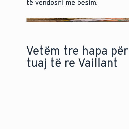
të vendosni me besim.
Vetëm tre hapa për
tuaj të re Vaillant
Kontroll i shpejtë - njihuni
Z
me opsionet tuaja.
m
t