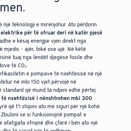
hmen.
një teknologji e mirënjohur. Ato përdorin
 elektrike për të ofruar deri në katër pjesë
dhe e kësaj energjie vjen direkt nga
 mjedis - ajër, tokë ose ujë. Në këtë
sinë tuaj nga lëndët djegëse fosile dhe
tove të CO₂.
efikasitetin e pompave të nxehtësisë në një
tetur në mbi 150 vjet përvojë në
jë standard që mund ta ndjeni edhe përtej
 të nxehtësisë i nënshtrohen mbi 300
ë që t'i shijoni ato me siguri për një kohë
. Zbuloni se si funksionojnë pompat e
e afatgjata ofrojnë dhe çfarë i bën ato një
dhe të sigurt për të ardhmen.