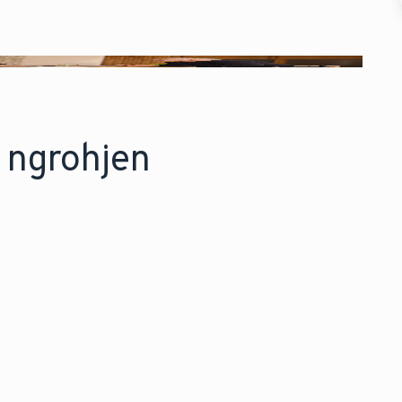
 ngrohjen
hytuni më thellë - mësoni
Lidhu dhe
ë shumë rreth secilës
bëjmë zgj
eknologji.