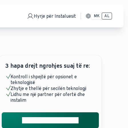
Hyrje për Instaluesit
MK
AL
3 hapa drejt ngrohjes suaj të re:
Kontroll i shpejtë për opsionet e
teknologjisë
Zhytje e thellë për secilën teknologji
Lidhu me një partner për ofertë dhe
instalim
Merrni ofertën tuaj falas