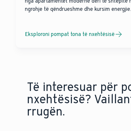
nga apartamentet moderne deri te shtëpitë r
ngrohje të qëndrueshme dhe kursim energjie
Eksploroni pompat tona të nxehtësisë
Të interesuar për 
nxehtësisë? Vaillan
rrugën.