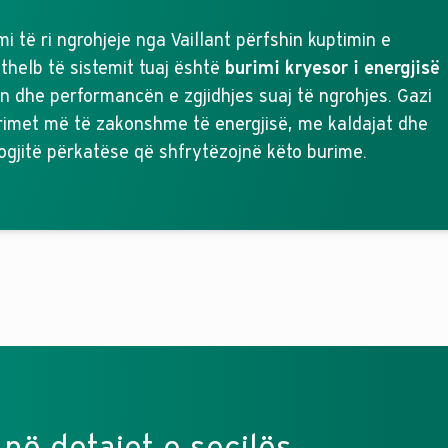
temi të ri ngrohjeje nga Vaillant përfshin kuptimin e
thelb të sistemit tuaj është
burimi kryesor i energjisë
tin dhe performancën e zgjidhjes suaj të ngrohjes. Gazi
urimet më të zakonshme të energjisë, me kaldajat dhe
gjitë përkatëse që shfrytëzojnë këto burime.
 në detajet e secilës