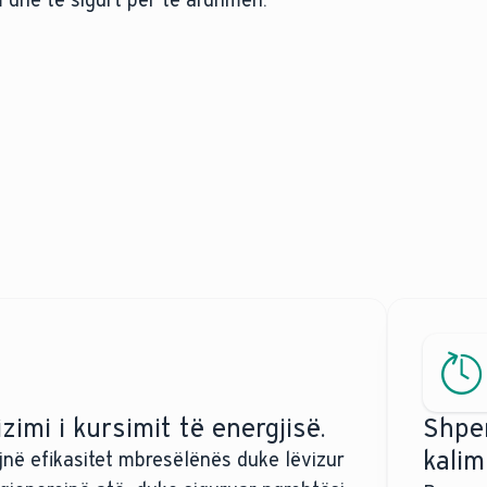
zimi i kursimit të energjisë.
Shpe
kalim
në efikasitet mbresëlënës duke lëvizur