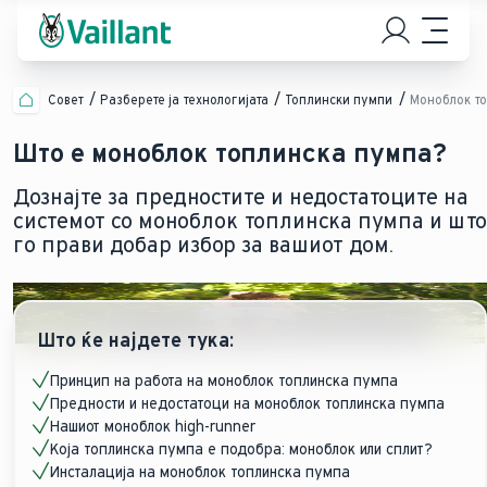
Совет
Разберете ја технологијата
Топлински пумпи
Моноблок т
Што е моноблок топлинска пумпа?
Дознајте за предностите и недостатоците на
системот со моноблок топлинска пумпа и што
го прави добар избор за вашиот дом.
Што ќе најдете тука:
Принцип на работа на моноблок топлинска пумпа
Предности и недостатоци на моноблок топлинска пумпа
Нашиот моноблок high-runner
Која топлинска пумпа е подобра: моноблок или сплит?
Инсталација на моноблок топлинска пумпа