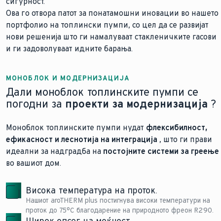
сигурност.
Ова го отвора патот за понатамошни иновации во нашето
портфолио на топлински пумпи, со цел да се развијат
нови решенија што ги намалуваат стакленичките гасови
и ги задоволуваат идните барања.
МОНОБЛОК И МОДЕРНИЗАЦИЈА
Дали моноблок топлинските пумпи се
погодни за
проекти за модернизација
?
Моноблок топлинските пумпи нудат
флексибилност,
ефикасност и леснотија на интеграција
, што ги прави
идеални за надградба на
постојните системи за греење
во вашиот дом.
Висока температура на проток.
Нашиот aroTHERM plus постигнува високи температури на
проток до 75°C благодарение на природното фреон R290.