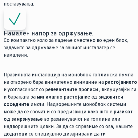
поставувања.
Намален напор за одржување.
Со компактно коло за ладење сместено во еден блок,
задачите за одржување за вашиот инсталатер се
намалени.
Правилната инсталација на моноблок топлинска пумпа
на отворено бара внимателно внимание на
растојанието
и усогласеност со
релевантните прописи
, вклучувајќи ги
и барањата
за минимално растојание
од
ѕидовите
и
соседните
имоти. Надворешните моноблок системи
може да се соочат и со предизвици како што е
ризикот
од замрзнување
во разменувачот на топлина или
надворешните цевки. За да се справиме со ова, нашите
додатоци
се специјално дизајнирани да
ги