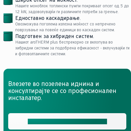
Широк опсег на моќност.
Нашите моноблок топлински пумпи покриваат опсег од 5 до
12 kW, задоволувајќи ги различните потреби за греење.
Едноставно каскадирање.
Овозможува поголема излезна моќност со непречено
поврзување на повеќе единици во каскаден систем.
Подготвен за хибриден систем.
Нашиот aroTHERM plus беспрекорно се вклопува во
хибридни системи за подобрена ефикасност - вклучувајќи ги
и фотоволтаичните системи.
Влезете во позелена иднина и
консултирајте се со професионален
инсталатер.
Добијте ја вашата бесплатна понуда