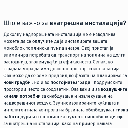
Што е важно за
внатрешна инсталација?
Доколку надворешната инсталација не е изводлива,
можете да се одлучите да ја инсталирате вашата
моноблок топлинска пумпа внатре. Овој пристап ја
елиминира потребата од транспорт на топлина на долги
растојанија, зголемувајќи ја ефикасноста. Сепак, во
зградата мора да има доволно простор за инсталација.
Ова може да се земе предвид во фазата на планирање за
нови градби
, но и во
постојните
згради
, подрумските
простории често се соодветни. Ова важи и за
воздушните
канали потребни
за снабдување и извлекување на
надворешниот воздух. Звучноизолираните куќишта и
интелигентната контрола на брзината обезбедуваат
тивка
работа
дури и со топлинска пумпа во моноблок дизајн
за внатрешна инсталација, како на пример нашата
.