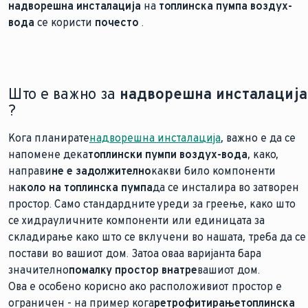
надворешна инсталација
на
топлинска пумпа воздух-
вода
се користи
почесто
.
Што е важно за
надворешна инсталација
?
Кога планирате
надворешна инсталација
, важно е да се
напомене дека
топлински пумпи воздух-вода
, како
,
направи
не е задолжително
какви било компоненти
на
коло на топлинска пумпа
да се инсталира во затворен
простор. Само стандардните уреди за греење, како што
се хидрауличните компоненти или единицата за
складирање како што се вклучени во нашата
, треба да се
постави во вашиот дом. Затоа оваа варијанта бара
значително
помалку простор внатре
вашиот дом.
Ова е особено корисно ако расположивиот простор е
ограничен - на пример кога
ретрофитирање
топлинска