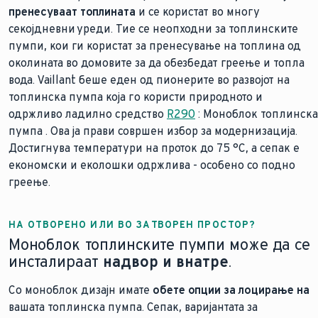
пренесуваат топлината
и се користат во многу
секојдневни уреди. Тие се неопходни за топлинските
пумпи, кои ги користат за пренесување на топлина од
околината во домовите за да обезбедат греење и топла
вода. Vaillant беше еден од пионерите во развојот на
топлинска пумпа која го користи природното и
одржливо ладилно средство
R290
: Моноблок топлинска
пумпа
. Ова ја прави совршен избор за модернизација.
Достигнува температури на проток до 75 °C, а сепак е
економски и еколошки одржлива - особено со подно
греење.
НА ОТВОРЕНО ИЛИ ВО ЗАТВОРЕН ПРОСТОР?
Моноблок топлинските пумпи може да се
инсталираат
надвор и внатре
.
Со моноблок дизајн имате
обете опции за лоцирање на
вашата топлинска пумпа. Сепак, варијантата за