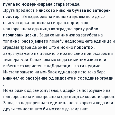
пумпа во модернизирана стара зграда
.
Друга предност е
ниското ниво на бучава во затворен
простор
. За надворешна инсталација, важно е да се
осигура дека топлината се транспортира од
надворешната единица во зградата
преку добро
изолирани цевки
. За да се минимизира загубата на
топлина,
растојанието
помеѓу надворешната единица и
зградата треба да биде што е можно
пократко
.
Замрзнувањето на цевките е можно само при екстремни
температури. Сепак, ова може да се минимизира или
избегне со користење на
Додатоци што ги нудиме.
Инсталирањето на монблок однадвор исто така бара
минимално растојание од ѕидовите и соседните згради
.
Нема ризик од замрзнување, бидејќи за поврзување на
надворешната и внатрешната единица се користи фреон.
Затоа, во надворешната единица не се користи вода или
други течности што би можеле да замрзнат.