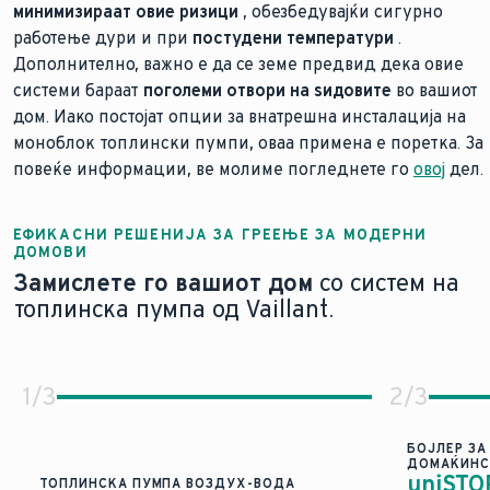
минимизираат овие ризици
, обезбедувајќи сигурно
работење дури и при
постудени температури
.
Дополнително, важно е да се земе предвид дека овие
системи бараат
поголеми отвори на ѕидовите
во вашиот
дом. Иако постојат опции за внатрешна инсталација на
моноблок топлински пумпи, оваа примена е поретка. За
повеќе информации, ве молиме погледнете го
овој
дел.
ЕФИКАСНИ РЕШЕНИЈА ЗА ГРЕЕЊЕ ЗА МОДЕРНИ
ДОМОВИ
Замислете го вашиот дом
со систем на
топлинска пумпа од Vaillant.
1
/
3
2
/
3
БОЈЛЕР ЗА
ДОМАЌИНС
uniSTO
ТОПЛИНСКА ПУМПА ВОЗДУХ-ВОДА