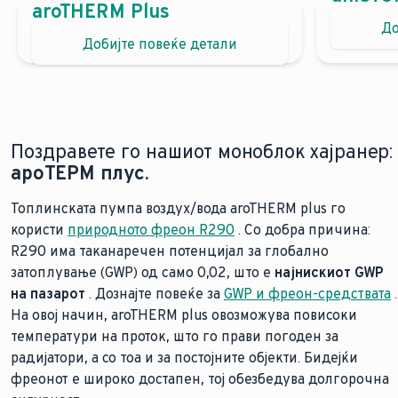
Бојлер
aroTHERM Plus
До
Ефикасност во нејзината најфлексибилна
Фле
Добијте повеќе детали
Мож
Нашата најефикасна топлинска пумпа воздух/в
Ефи
Нашата најтивка топлинска пумпа воздух/вода с
Кол
Максимална слобода на позиционирање благод
Сиг
Елегантен дизајн во црна и сива боја
Не е ва
Поздравете го нашиот моноблок хајранер:
Новиот стандард: Нашата нова топлинска пумпа aroT
ароТЕРМ плус.
Топлинската пумпа воздух/вода aroTHERM plus го
користи
природното фреон R290
. Со добра причина:
R290 има таканаречен потенцијал за глобално
затоплување (GWP) од само 0,02, што е
најнискиот GWP
на пазарот
. Дознајте повеќе за
GWP и фреон-средствата
.
На овој начин, aroTHERM plus овозможува повисоки
температури на проток, што го прави погоден за
радијатори, а со тоа и за постојните објекти. Бидејќи
фреонот е широко достапен, тој обезбедува долгорочна