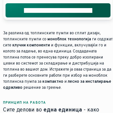
Добијте ја вашата бесплатна понуда
За разлика од топлинските пумпи во сплит дизајн,
топлинските пумпи со
моноблок технологија
ги содржат
сите
клучни компоненти
и функции, вклучувајќи го и
колото за ладење, во една единица. Создадената
топлина потоа се пренесува преку добро изолирани
цевки во системот за складирање и дистрибуција на
топлина во вашиот дом. Истражете ја оваа страница за да
ги разберете основните работи при избор на моноблок
топлинска пумпа за
компактно
и
лесно за инсталирање
одржливо
решение за греење.
ПРИНЦИП НА РАБОТА
Сите делови во
една единица
- како