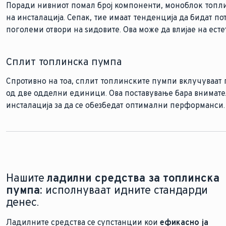
Поради нивниот помал број компоненти, моноблок топл
на инсталација. Сепак, тие имаат тенденција да бидат п
поголеми отвори на ѕидовите. Ова може да влијае на есте
Сплит топлинска пумпа
Спротивно на тоа, сплит топлинските пумпи вклучуваат п
од две одделни единици. Ова поставување бара внимате
инсталација за да се обезбедат оптимални перформанси.
Нашите
ладилни средства за топлинска
пумпа:
исполнуваат идните стандарди
денес.
Ладилните средства се супстанции кои
ефикасно ја