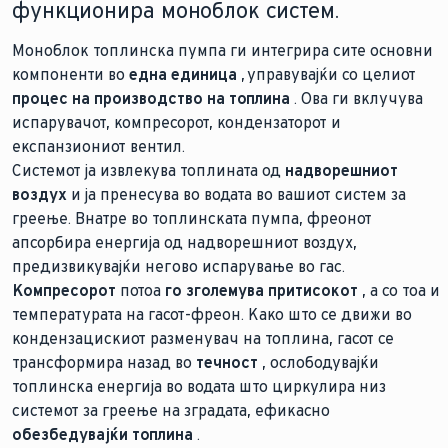
функционира моноблок систем.
Моноблок топлинска пумпа ги интегрира сите основни
компоненти во
една единица
, управувајќи со целиот
процес на производство на топлина
. Ова ги вклучува
испарувачот, компресорот, кондензаторот и
експанзиониот вентил.
Системот ја извлекува топлината од
надворешниот
воздух
и ја пренесува во водата во вашиот систем за
греење. Внатре во топлинската пумпа, фреонот
апсорбира енергија од надворешниот воздух,
предизвикувајќи негово испарување во гас.
Компресорот
потоа
го зголемува притисокот
, а со тоа и
температурата на гасот-фреон. Како што се движи во
кондензацискиот разменувач на топлина, гасот се
трансформира назад во
течност
, ослободувајќи
топлинска енергија во водата што циркулира низ
системот за греење на зградата, ефикасно
обезбедувајќи топлина
.