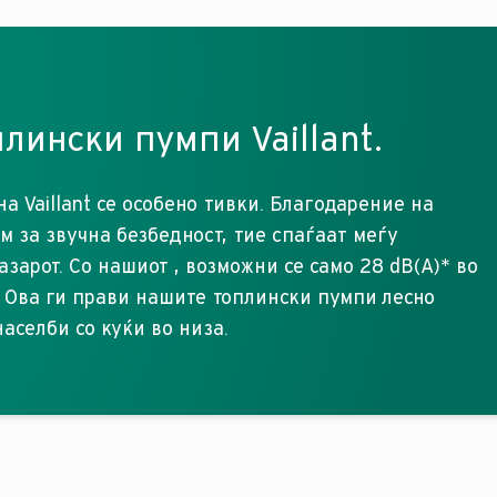
плински пумпи Vaillant.
 Vaillant се особено тивки. Благодарение на
м за звучна безбедност, тие спаѓаат меѓу
азарот. Со нашиот
, возможни се само 28 dB(A)* во
 Ова ги прави нашите топлински пумпи лесно
аселби со куќи во низа.