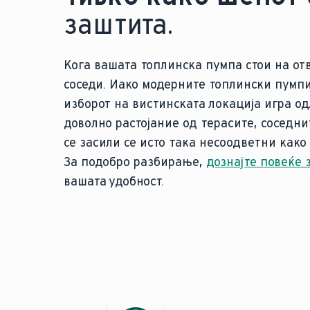
заштита.
Кога вашата топлинска пумпа стои на отв
соседи. Иако модерните топлински пумпи 
изборот на вистинската локација игра од
доволно растојание од терасите, соседн
се засили се исто така несоодветни како
За подобро разбирање,
дознајте повеќе 
вашата удобност.