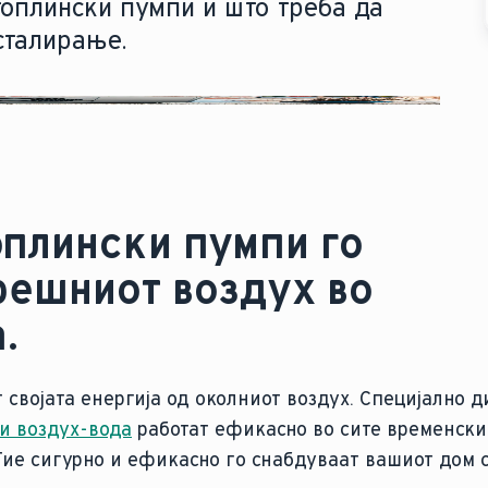
топлински пумпи и што треба да
сталирање.
плински пумпи го
решниот воздух во
.
својата енергија од околниот воздух. Специјално д
и воздух-вода
работат ефикасно во сите временски 
Тие сигурно и ефикасно го снабдуваат вашиот дом с