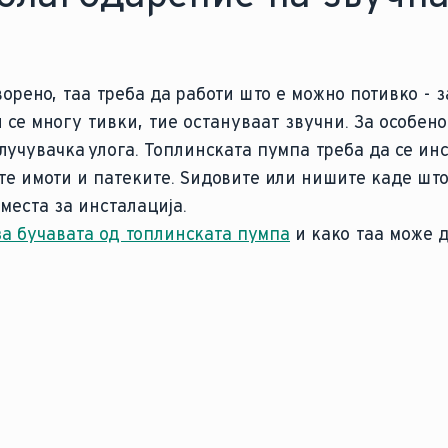
орено, таа треба да работи што е можно потивко - з
се многу тивки, тие остануваат звучни. За особено
лучувачка улога. Топлинската пумпа треба да се ин
ите имоти и патеките. Ѕидовите или нишите каде што
 места за инсталација.
за бучавата од топлинската пумпа
и како таа може д