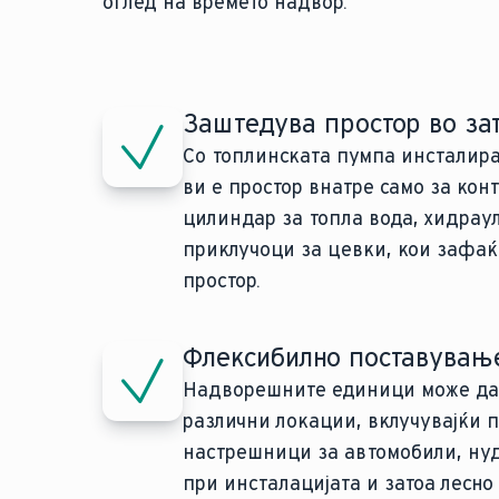
оглед на времето надвор.
Заштедува простор во зат
Со топлинската пумпа инсталира
ви е простор внатре само за кон
цилиндар за топла вода, хидрау
приклучоци за цевки, кои зафа
простор.
Флексибилно поставување
Надворешните единици може да 
различни локации, вклучувајќи 
настрешници за автомобили, ну
при инсталацијата и затоа лесно