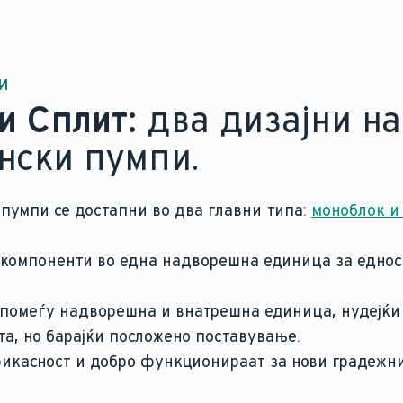
И
и Сплит:
два дизајни на
нски пумпи.
пумпи се достапни во два главни типа:
моноблок и
 компоненти во една надворешна единица за еднос
 помеѓу надворешна и внатрешна единица, нудејќи
а, но барајќи посложено поставување.
фикасност и добро функционираат за нови градежн