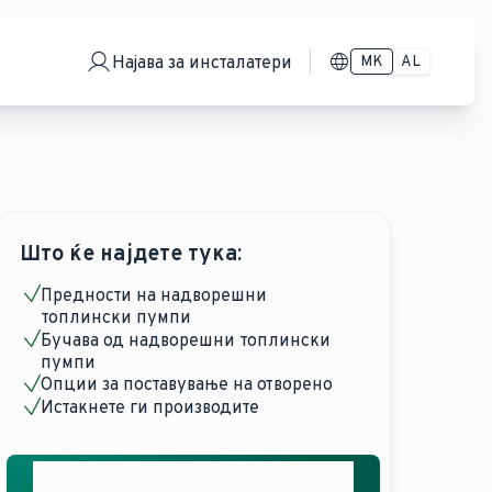
Најава за инсталатери
MK
AL
Што ќе најдете тука:
Предности на надворешни
топлински пумпи
Бучава од надворешни топлински
пумпи
Опции за поставување на отворено
Истакнете ги производите
Добијте ја вашата бесплатна