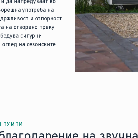
ни да напредуваат во
ворешна употреба на
издржливост и отпорност
та на отворено преку
збедува сигурни
 оглед на сезонските
И ПУМПИ
благодарение на звучна