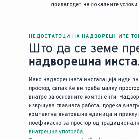
прилагодат на локалните услови.
НЕДОСТАТОЦИ НА НАДВОРЕШНИТЕ Т
Што да се земе пр
надворешна инста
Иако надворешната инсталација нуди зн
простор, сепак ќе ви треба малку просто
внатре за основните компоненти. Надво
извршува главната работа, додека внатр
компактна внатрешна единица и приклуч
поефикасно за простор од традиционал
внатрешна употреба.