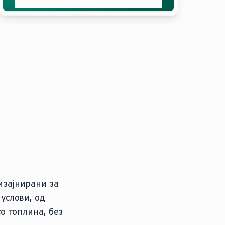
понуда
изајнирани за
услови, од
о топлина, без