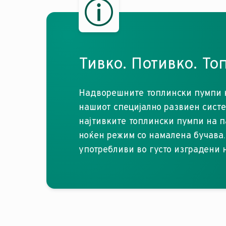
Тивко. Потивко. То
Надворешните топлински пумпи на
нашиот специјално развиен систе
најтивките топлински пумпи на п
ноќен режим со намалена бучава.
употребливи во густо изградени н