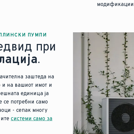
модификации
ОПЛИНСКИ ПУМПИ
едвид при
лација
.
ачителна заштеда на
р и на вашиот имот и
решната единица ја
е се потребни само
оци - сепак многу
ните
системи само за