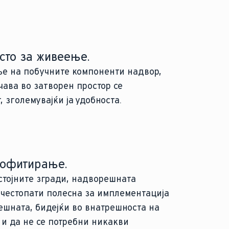
сто за живеење.
ње на побучните компоненти надвор,
чава во затворен простор се
 зголемувајќи ја удобноста.
рофитирање.
стојните згради, надворешната
 честопати полесна за имплементација
ешната, бидејќи во внатрешноста на
 и да не се потребни никакви