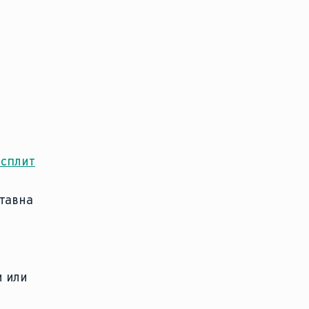
 сплит
тавна
и или