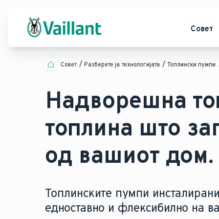
Совет
Совет
Разберете ја технологијата
Топлински пумпи
Надворешна то
топлина што за
од вашиот дом.
Топлинските пумпи инсталирани
едноставно и флексибилно на ва