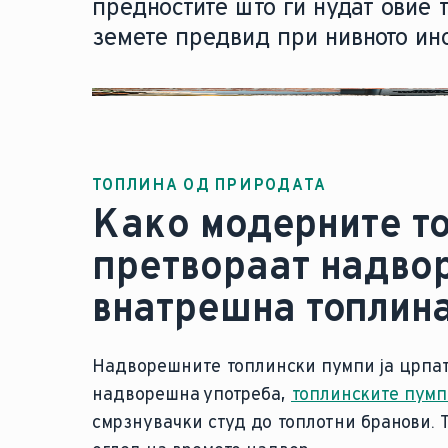
предностите што ги нудат овие 
земете предвид при нивното ин
ТОПЛИНА ОД ПРИРОДАТА
Како модерните то
претвораат надво
внатрешна топлина
Надворешните топлински пумпи ја црпат 
надворешна употреба,
топлинските пумп
смрзнувачки студ до топлотни бранови. 