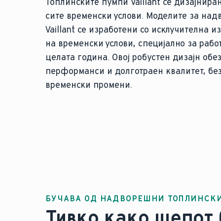
Топлинските пумпи Vaillant се дизајнира
сите временски услови. Моделите за над
Vaillant се изработени со исклучителна 
на временски услови, специјално за рабо
целата година. Овој робустен дизајн обе
перформанси и долготраен квалитет, без
временски промени.
БУЧАВА ОД НАДВОРЕШНИ ТОПЛИНСК
Тивко како шепот