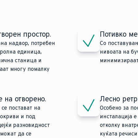
ворен простор.
Потивко ме
на надвор, потребен
Со поставува
тролна единица,
нивоата на бу
лична станица и
минимизираат,
ќаат многу помалку
 на отворено.
Лесно рет
се постават на
Особено за по
покриви и под
инсталација е
дејќи разновидност
отколку внатр
 можат да се
куќата речиси