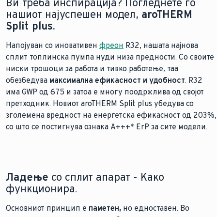
Ви треба инспирација? Погледнете го
нашиот најуспешен модел,
aroTHERM
Split plus.
Напојуван со иновативен
фреон
R32, нашата најнова
сплит топлинска пумпа нуди низа предности. Со своите
ниски трошоци за работа и тивко работење, таа
обезбедува
максимална ефикасност и удобност
. R32
има GWP од 675 и затоа е многу поодржлива од својот
претходник. Новиот aroTHERM Split plus убедува со
зголемена вредност на енергетска ефикасност од 203%,
со што се постигнува ознака A+++* ErP за сите модели.
Ладење
со сплит апарат - Како
функционира.
Основниот принцип е
паметен,
но едноставен. Во