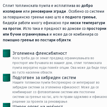
Сплит топлинската пумпа е исплатлива во
добро
изолирани
или
реновирани згради
. Особено со системи
за површинско греење како што е
подното греење
,
бидејќи работи многу ефикасно при
ниски температури
на проток
. Исто така е предност во домови со
просторни
или бучни ограничувања
и може да се комбинира со
помошно греење
во постари објекти
.
Зголемена флексибилност
Кога треба да се земат предвид ограничувањата во
просторот или бучавата во вашиот дом, сплит топлинската
пумпа веројатно нуди повеќе опции. Ова може да биде плус
во густо населени области.
Подготвен за хибриден систем
Нашите топлински пумпи беспрекорно се интегрираат во
хибридни системи за зголемена ефикасност. Може да се
комбинираат со фотоволтаични системи или постоечки
системи за греење на гас, што ги прави одржливо и ефикасно
решение за проекти за реновирање.
Широк опсег на моќност