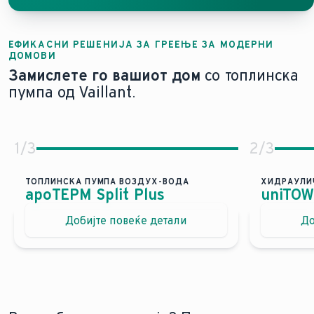
ЕФИКАСНИ РЕШЕНИЈА ЗА ГРЕЕЊЕ ЗА МОДЕРНИ
ДОМОВИ
Замислете го вашиот дом
со топлинска
пумпа од Vaillant.
1
/
3
2
/
3
ТОПЛИНСКА ПУМПА ВОЗДУХ-ВОДА
ХИДРАУЛИ
ароТЕРМ Split Plus
uniTOWE
Високо ефикасно решение за сплит греењ
Гре
Добијте повеќе детали
До
Со 
Ниски оперативни трошоци поради висока ефи
Тив
Ниски оперативни трошоци поради висока ефи
Сле
Висок комфорт за греење, ладење и топла вода
Замисле
Флексибилна инсталација
aroTHERM Split plus ја намалува потрошувачката на
...