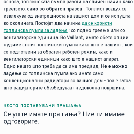
основа, топлинската пумпа работи на сличен начин како
греењето,
само во обратен правец
: Топлиот воздух се
извлекува од внатрешноста на вашиот дом и се испушта
во околината. Постојат два начина
да се користи
топлинска пумпа за ладење
: со подно греење или со
вентилаторска единица. Во Vaillant, имате обете опции:
нудиме сплит топлински пумпи како што е нашиот
, кои
се подготвени за обратен работен режим, како и
вентилаторски единици како што е нашиот
апарат.
Едно нешто што треба да се има предвид:
Не е можно
ладење
со топлинска пумпа ако имате само
конвенционални радијатори во вашиот дом - тоа е затоа
што радијаторите обезбедуваат недоволна површина.
ЧЕСТО ПОСТАВУВАНИ ПРАШАЊА
Се уште имате прашања? Ние ги имаме
одговорите.