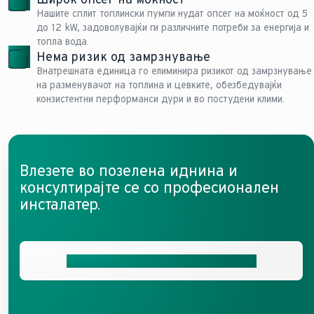
Нашите сплит топлински пумпи нудат опсег на моќност од 5
до 12 kW, задоволувајќи ги различните потреби за енергија и
топла вода.
Нема ризик од замрзнување
Внатрешната единица го елиминира ризикот од замрзнување
на разменувачот на топлина и цевките, обезбедувајќи
конзистентни перформанси дури и во постудени клими.
Влезете во позелена иднина и
консултирајте се со професионален
инсталатер.
Добијте ја вашата бесплатна понуда