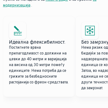
модернизација
.
Идеална флексибилност.
Без замрзн
Постигнете врвна
Нема ризик од
прилагодливост со должини на
бидејќи за по
цевки до 40 метри и варијација
надворешната 
на висина од 30 метри помеѓу
единица се ко
единиците. Нема потреба да се
Затоа, во над
грижите за безбедносните
единица не се
растојанија со фреон-средствата.
други течност
да замрзнат.