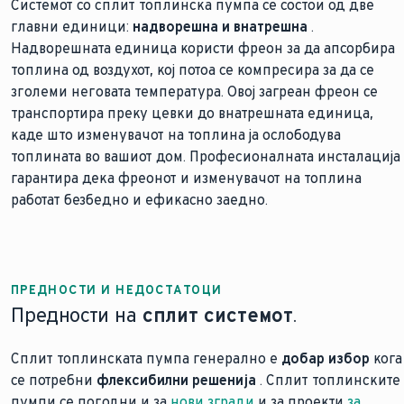
Системот со сплит топлинска пумпа се состои од две
главни единици:
надворешна и внатрешна
.
Надворешната единица користи фреон за да апсорбира
топлина од воздухот, кој потоа се компресира за да се
зголеми неговата температура. Овој загреан фреон се
транспортира преку цевки до внатрешната единица,
каде што изменувачот на топлина ја ослободува
топлината во вашиот дом. Професионалната инсталација
гарантира дека фреонот и изменувачот на топлина
работат безбедно и ефикасно заедно.
ПРЕДНОСТИ И НЕДОСТАТОЦИ
Предности на
сплит системот
.
Сплит топлинската пумпа генерално е
добар избор
кога
се потребни
флексибилни решенија
. Сплит топлинските
пумпи се погодни и за
нови згради
и за проекти
за