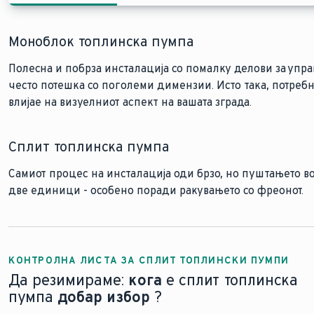
Моноблок топлинска пумпа
Полесна и побрза инсталација со помалку делови за упр
често потешка со поголеми димензии. Исто така, потребн
влијае на визуелниот аспект на вашата зграда.
Сплит топлинска пумпа
Самиот процес на инсталација оди брзо, но пуштањето в
две единици - особено поради ракувањето со фреонот.
КОНТРОЛНА ЛИСТА ЗА СПЛИТ ТОПЛИНСКИ ПУМПИ
Да резимираме:
кога
е сплит топлинска
пумпа
добар избор
?