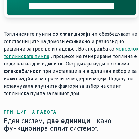
Добијте ја вашата бесплатна понуда
Топлинските пумпи
со сплит дизајн
им обезбедуваат на
сопствениците на домови
ефикасно
и разновидно
решение
за греење
и
ладење
. Во споредба со
моноблок
топлинската пумпа
, процесот на генерирање топлина е
поделен на
две единици
. Овој дизајн нуди поголема
флексибилност
при инсталација и е одличен избор и за
нови градби
и за проекти за модернизација. Подолу, ги
истакнуваме клучните фактори за избор на сплит
топлинска пумпа за вашиот дом.
ПРИНЦИП НА РАБОТА
Еден систем,
две единици
- како
функционира сплит системот.