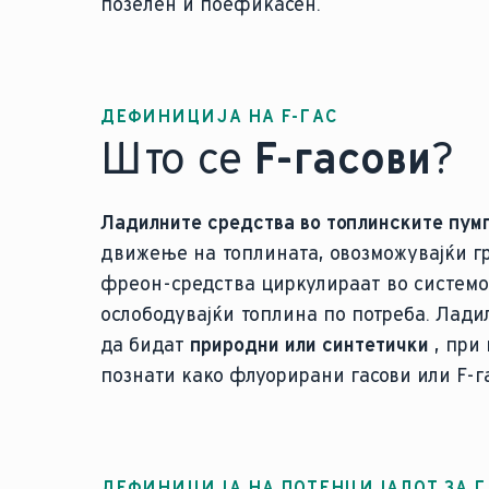
позелен и поефикасен.
ДЕФИНИЦИЈА НА F-ГАС
Што се
F-гасови
?
Ладилните средства во топлинските пум
движење на топлината, овозможувајќи г
фреон-средства циркулираат во системот
ослободувајќи топлина по потреба. Лади
да бидат
природни или синтетички
, при 
познати како флуорирани гасови или F-г
ДЕФИНИЦИЈА НА ПОТЕНЦИЈАЛОТ ЗА 