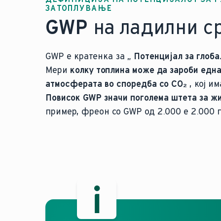
ЗАТОПЛУВАЊЕ
GWP
на ладилни ср
GWP е кратенка за „
Потенцијал за глоб
Мери
колку топлина може да зароби една
атмосферата во споредба со CO₂
, кој им
Повисок GWP значи поголема штета за ж
пример, фреон со GWP од 2.000 е 2.000 