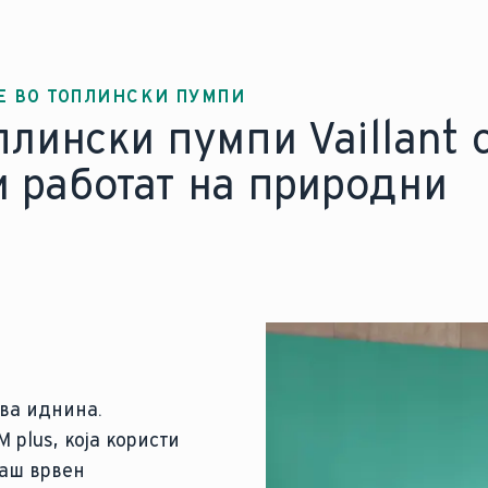
Е ВО ТОПЛИНСКИ ПУМПИ
лински пумпи Vaillant 
и работат на природни
ива иднина.
 plus, која користи
наш врвен