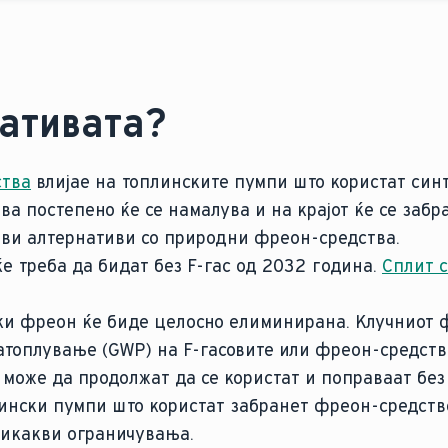
ативата?
ства
влијае на топлинските пумпи што користат синт
а постепено ќе се намалува и на крајот ќе се забр
ви алтернативи со природни фреон-средства.
е треба да бидат без F-гас од 2032 година.
Сплит 
ки фреон ќе биде целосно елиминирана. Клучниот ф
затоплување (GWP) на F-гасовите или фреон-средств
може да продолжат да се користат и поправаат бе
ински пумпи што користат забранет фреон-средство
никакви ограничувања.