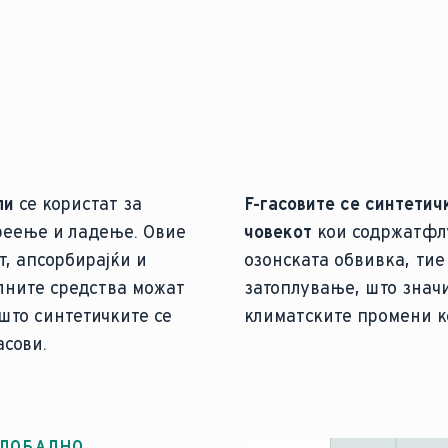
пи
се користат за
F-гасовите се синтетич
реење и ладење. Овие
човекот
кои содржат
фл
, апсорбирајќи и
озонската обвивка, тие
лните средства можат
затоплување, што знач
што синтетичките се
климатските промени к
асови.
ГЛОБАЛНО