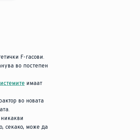
етички F-гасови.
анува во постепен
системите
имаат
актор во новата
ата.
з никакви
, секако, може да