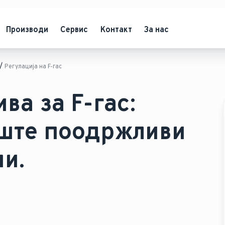
Производи
Сервис
Контакт
За нас
Регулација на F-гас
ва за F-гас:
уште поодржливи
и.