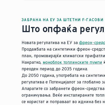
ЗАБРАНА НА ЕУ ЗА ШТЕТНИ F-ГАСОВИ
Што опфаќа регул
Новата регулатива на ЕУ за
фреон-сред
Продажбата на синтетички фреон-средств
план, промовирајќи климатски прифатли
Накратко,
моноблок топлинските пумпи
ќ
преоден период до 2035 година.
До 2050 година, употребата на синтетич
регулатива е Потенцијалот за глобално 
Апаратите со забранети фреон-средства 
ограничувања. Веќе инсталираните топл
се користат и поправаат во иднина без 