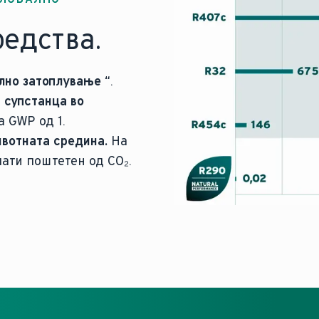
едства.
ално затоплување
“.
 супстанца во
а GWP од 1.
ивотната средина.
На
пати поштетен од CO₂.