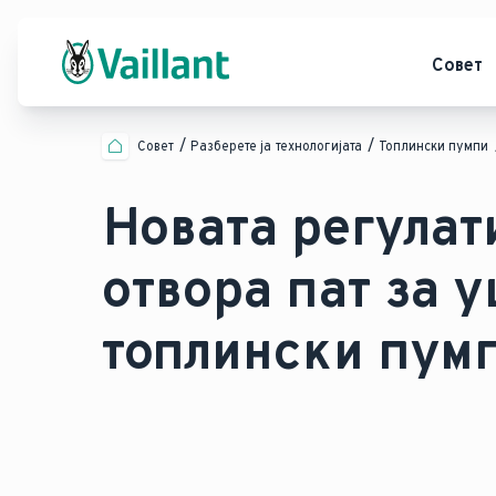
Совет
Совет
Разберете ја технологијата
Топлински пумпи
Новата регулати
отвора пат за 
топлински пумп