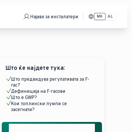
Најава за инсталатери
MK
AL
Што ќе најдете тука:
Што предвидува регулативата за F-
гас?
Дефиниција на F-гасови
Што е GWP?
Кои топлински пумпи се
засегнати?
Добијте ја вашата бесплатна