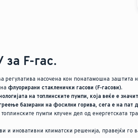
 за F-гас.
ва регулатива насочена кон понатамошна заштита 
 на
флуорирани стакленички гасови (F-гасови).
нологијата на топлинските пумпи, која веќе е знач
греење базирани на фосилни горива, сега е на пат 
 топлинските пумпи клучен дел од енергетската тра
иви и иновативни климатски решенија, правејќи го 