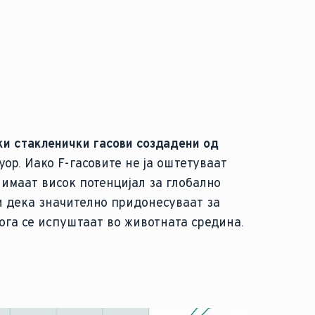
ки стакленички гасови создадени од
уор. Иако F-гасовите не ја оштетуваат
 имаат висок потенцијал за глобално
и дека значително придонесуваат за
ога се испуштаат во животната средина.