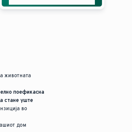
понуда
на животната
ително поефикасна
да стане уште
нзиција во
вашиот дом