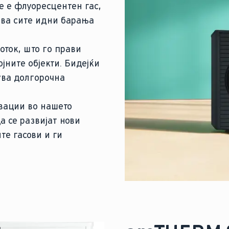
е е флуоресцентен гас,
ува сите идни барања
ток, што го прави
ојните објекти. Бидејќи
ува долгорочна
овации во нашето
а се развијат нови
те гасови и ги