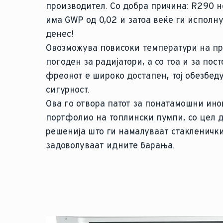
производител. Со добра причина: R290 н
има GWP од 0,02 и затоа веќе ги исполн
денес!
Овозможува повисоки температури на про
погоден за радијатори, а со тоа и за пост
фреонот е широко достапен, тој обезбед
сигурност.
Ова го отвора патот за понатамошни ин
портфолио на топлински пумпи, со цел д
решенија што ги намалуваат стакленички
задоволуваат идните барања.