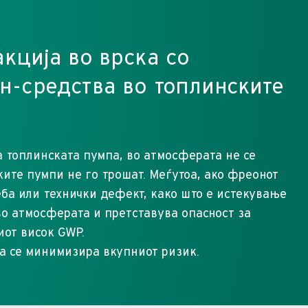
акција во врска со
н-средства во топлинските
а топлинската пумпа, во атмосферата не се
ите пумпи не го трошат. Меѓутоа, ако фреонот
ба или технички дефект, како што е истекување
 во атмосферата и претставува опасност за
иот висок GWP.
а се минимизира вкупниот ризик.