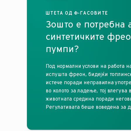
ШТЕТА ОД Ф-ГАСОВИТЕ
Зошто е потребна 
синтетичките фрео
пумпи?
Под нормални услови на работа н
испушта фреон, бидејќи топлинск
истече поради неправилна употре
во колото за ладење, тој влегува
животната средина поради негов
Регулативата беше воведена за д