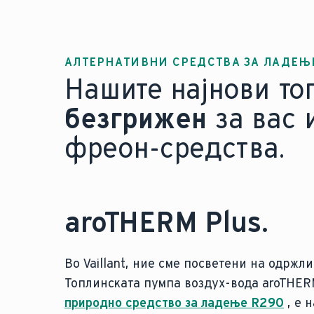
АЛТЕРНАТИВНИ СРЕДСТВА ЗА ЛАДЕЊ
Нашите најнови топ
безгрижен
за вас 
фреон-средства.
aroTHERM Plus.
Во Vaillant, ние сме посветени на одржл
Топлинската пумпа воздух-вода aroTHERM
природно средство за ладење R290
, е 