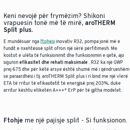
Instalim fleksibël
aroTHERM Split plus zvogëlon konsumin e energjisë me nxe
...
Keni nevojë për frymëzim? Shikoni
vrapuesin tonë më të mirë,
aroTHERM
Split plus.
E mundësuar nga
ftohësi
inovativ R32, pompa jonë më e
fundit e nxehtësisë split ofron një sërë përfitimesh. Me
kostot e ulëta të funksionimit dhe funksionimin e qetë, ajo
siguron
efikasitet dhe rehati maksimale
. R32 ka një GWP
prej 675 dhe për këtë arsye është shumë më i qëndrueshëm
se paraardhësi i tij. aroTHERM Split plus i ri bind me një vlerë
ETA të rritur të efikasitetit të energjisë prej 203%, duke
arritur kështu etiketën A+++* ErP për të gjitha modelet.
Ftohje
me një pajisje split - Si funksionon.