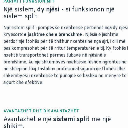
PARIMI I FUNKSIONIMIT
Një sistem,
dy njësi
- si funksionon një
sistem split.
Një sistem split i pompës së nxehtësisë përbëhet nga dy njësi
kryesore:
e jashtme dhe e brendshme
. Njësia e jashtme
përdor një ftohës për të thithur nxehtësinë nga ajri, i cili më
pas kompresohet për të rritur temperaturën e tij. Ky ftohës i
nxehtë transportohet përmes tubave në njësinë e
brendshme, ku një shkëmbyes nxehtësie lëshon ngrohtësinë
në shtëpinë tuaj. Instalimi profesional siguron që ftohësi dhe
shkëmbyesi i nxehtësisë të punojnë së bashku në mënyrë të
sigurt dhe efektive.
AVANTAZHET DHE DISAVANTAZHET
Avantazhet e një
sistemi split
me një
shikim.