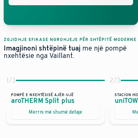
ZGJIDHJE EFIKASE NGROHJEJE PËR SHTËPITË MODERNE
Imagjinoni shtëpinë tuaj
me një pompë
nxehtësie nga Vaillant.
1
/
3
2
/
3
POMPË E NXEHTËSISË AJËR-UJË
STACION HI
aroTHERM Split plus
uniTOWE
Një zgjidhje shumë efikase e ngrohjes me si
Ngro
Merrni më shumë detaje
Me
Me 
Kosto të ulëta operative për shkak të efikasitetit t
Pës
Kosto të ulëta operative për shkak të efikasitetit t
Mon
Komfort i lartë në ngrohje, ftohje dhe ujë të nxeht
Imagjino