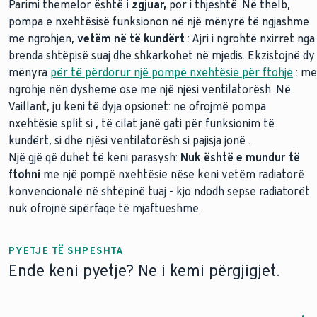
Parimi themelor është
i zgjuar,
por i thjeshtë. Në thelb,
pompa e nxehtësisë funksionon në një mënyrë të ngjashme
me ngrohjen,
vetëm në të kundërt
: Ajri i ngrohtë nxirret nga
brenda shtëpisë suaj dhe shkarkohet në mjedis. Ekzistojnë dy
mënyra
për të përdorur një pompë nxehtësie për ftohje
: me
ngrohje nën dysheme ose me një njësi ventilatorësh. Në
Vaillant, ju keni të dyja opsionet: ne ofrojmë pompa
nxehtësie split si
, të cilat janë gati për funksionim të
kundërt, si dhe njësi ventilatorësh si pajisja jonë
.
Një gjë që duhet të keni parasysh:
Nuk është e mundur të
ftohni
me një pompë nxehtësie nëse keni vetëm radiatorë
konvencionalë në shtëpinë tuaj - kjo ndodh sepse radiatorët
nuk ofrojnë sipërfaqe të mjaftueshme.
PYETJE TË SHPESHTA
Ende keni pyetje? Ne i kemi përgjigjet.