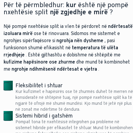
Për të përmbledhur:
kur
është një pompë
nxehtësie split
një zgjedhje e mirë
?
Një pompë nxehtësie split ia vlen të përdoret në
ndërtesa
të
izoluara mirë
ose të rinovuara. Sidomos me sistemet e
ngrohjes sipërfaqësore si
ngrohja nën dysheme
, pasi
funksionon shumë efikasisht në
temperatura të ulëta
rrjedhjeje
. Është gjithashtu e dobishme në shtëpitë me
kufizime hapësinore ose zhurme
dhe mund të kombinohet
me
ngrohje ndihmëse
në ndërtesat e vjetra
.
Fleksibilitet i shtuar
Kur kufizimet e hapësirës ose të zhurmës duhet të merren në
konsideratë në shtëpinë tuaj, një pompë nxehtësie split ka të
ngjarë të ofrojë më shumë mundësi. Kjo mund të jetë një plus
në zonat me ndërtime të dendura.
Sistemi hibrid i gatshëm
Pompat tona të nxehtësisë integrohen pa probleme në
sistemet hibride për efikasitet të shtuar. Mund të kombinohen