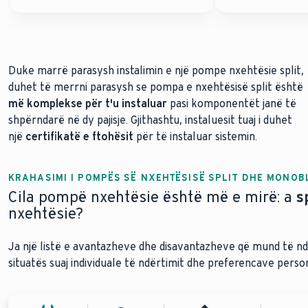
Duke marrë parasysh instalimin e një pompe nxehtësie split,
duhet të merrni parasysh se pompa e nxehtësisë split është
më komplekse për t'u instaluar
pasi komponentët janë të
shpërndarë në dy pajisje. Gjithashtu, instaluesit tuaj i duhet
një
certifikatë e ftohësit
për të instaluar sistemin.
KRAHASIMI I POMPËS SË NXEHTËSISË SPLIT DHE MONOB
Cila pompë nxehtësie është më e mirë: a
sp
nxehtësie?
Ja një listë e avantazheve dhe disavantazheve që mund të ndi
situatës suaj individuale të ndërtimit dhe preferencave perso