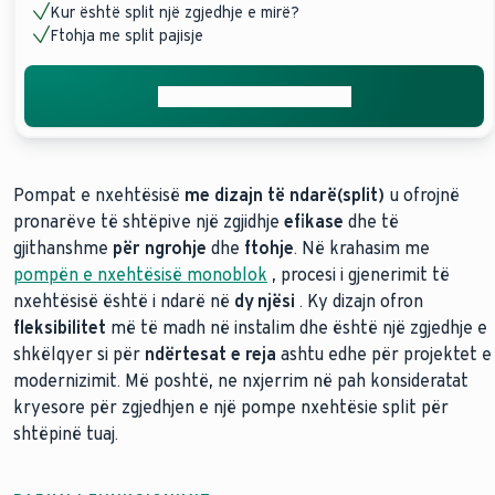
Kur është split një zgjedhje e mirë?
Ftohja me split pajisje
Merrni ofertën tuaj falas
Pompat e nxehtësisë
me dizajn të ndarë(split)
u ofrojnë
pronarëve të shtëpive një zgjidhje
efikase
dhe të
gjithanshme
për ngrohje
dhe
ftohje
. Në krahasim me
pompën e nxehtësisë monoblok
, procesi i gjenerimit të
nxehtësisë është i ndarë në
dy njësi
. Ky dizajn ofron
fleksibilitet
më të madh në instalim dhe është një zgjedhje e
shkëlqyer si për
ndërtesat e reja
ashtu edhe për projektet e
modernizimit. Më poshtë, ne nxjerrim në pah konsideratat
kryesore për zgjedhjen e një pompe nxehtësie split për
shtëpinë tuaj.