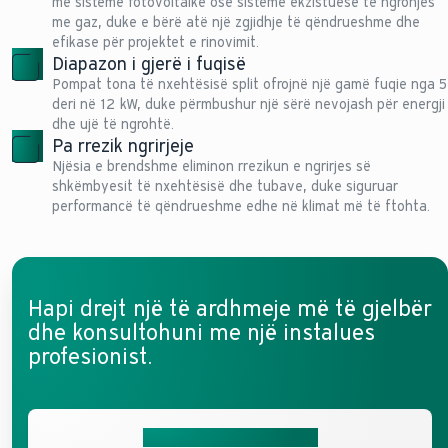
me sisteme fotovoltaike ose sisteme ekzistuese të ngrohjes
me gaz, duke e bërë atë një zgjidhje të qëndrueshme dhe
efikase për projektet e rinovimit.
Diapazon i gjerë i fuqisë
Pompat tona të nxehtësisë split ofrojnë një gamë fuqie nga 5
deri në 12 kW, duke përmbushur një sërë nevojash për energji
dhe ujë të ngrohtë.
Pa rrezik ngrirjeje
Njësia e brendshme eliminon rrezikun e ngrirjes së
shkëmbyesit të nxehtësisë dhe tubave, duke siguruar
performancë të qëndrueshme edhe në klimat më të ftohta.
Hapi drejt një të ardhmeje më të gjelbër
dhe konsultohuni me një instalues
profesionist.
Merrni ofertën tuaj falas