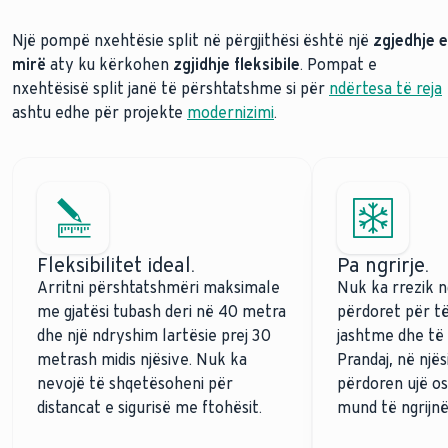
Një pompë nxehtësie split në përgjithësi është një
zgjedhje e
mirë
aty ku kërkohen
zgjidhje fleksibile
. Pompat e
nxehtësisë split janë të përshtatshme si për
ndërtesa të reja
ashtu edhe për projekte
modernizimi
.
Fleksibilitet ideal.
Pa ngrirje.
Arritni përshtatshmëri maksimale
Nuk ka rrezik ng
me gjatësi tubash deri në 40 metra
përdoret për të 
dhe një ndryshim lartësie prej 30
jashtme dhe të
metrash midis njësive. Nuk ka
Prandaj, në një
nevojë të shqetësoheni për
përdoren ujë os
distancat e sigurisë me ftohësit.
mund të ngrijnë