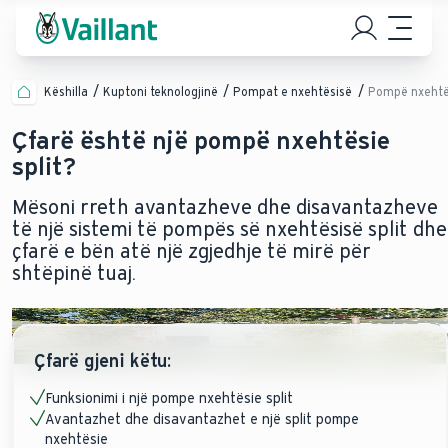
Këshilla
Kuptoni teknologjinë
Pompat e nxehtësisë
Pompë nxehtës
Çfarë është një pompë nxehtësie
split?
Mësoni rreth avantazheve dhe disavantazheve
të një sistemi të pompës së nxehtësisë split dhe
çfarë e bën atë një zgjedhje të mirë për
shtëpinë tuaj.
Çfarë gjeni këtu:
Funksionimi i një pompe nxehtësie split
Avantazhet dhe disavantazhet e një split pompe
nxehtësie