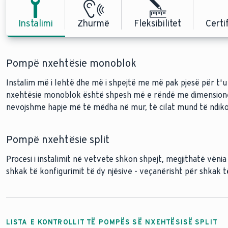
Instalimi
Zhurmë
Fleksibilitet
Certi
Pompë nxehtësie monoblok
Instalim më i lehtë dhe më i shpejtë me më pak pjesë për t'
nxehtësie monoblok është shpesh më e rëndë me dimensione 
nevojshme hapje më të mëdha në mur, të cilat mund të ndikoj
Pompë nxehtësie split
Procesi i instalimit në vetvete shkon shpejt, megjithatë vëni
shkak të konfigurimit të dy njësive - veçanërisht për shkak të 
LISTA E KONTROLLIT TË POMPËS SË NXEHTËSISË SPLIT