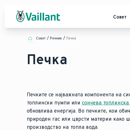
Совет
Совет
Речник
Печка
Печка
Печките се најважната компонента на си
топлински пумпи или
сончева топлинска
обновлива енергија. Во печките, кои обич
природен гас или цврсти материи како шт
производство на топла вода.