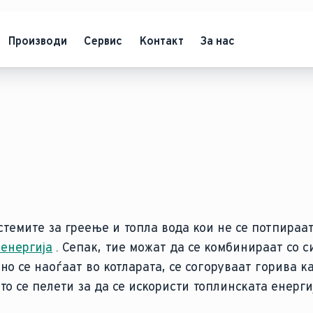
Производи
Сервис
Контакт
За нас
стемите за греење и топла вода кои не се потпираа
 енергија
. Сепак, тие можат да се комбинираат со с
но се наоѓаат во котларата, се согоруваат горива к
о се пелети за да се искористи топлинската енерги