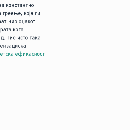
на константно
 греење, која ги
ат низ оџакот.
рата кога
д. Тие исто така
дензациска
етска ефикасност