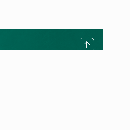
За Vaillant
Нашата мисија
Нашето ветување за квалитет
Vaillant историја