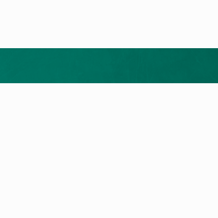
Добијте бесплатна понуда
зводи
Услуга и Контакт
нски пумпи
Пребарување на сервисери
котли
Контактирајте не
оли
ичен Котел