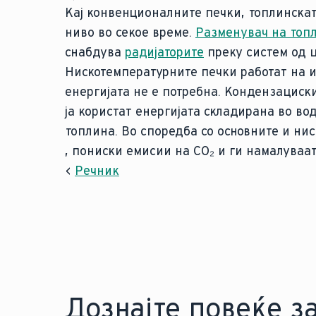
Кај конвенционалните печки, топлинскат
ниво во секое време.
Разменувач на топ
снабдува
радијаторите
преку систем од ц
Нискотемпературните печки работат на и
енергијата не е потребна. Кондензациски
ја користат енергијата складирана во в
топлина. Во споредба со основните и ни
, пониски емисии на CO₂ и ги намалуваа
<
Речник
Дознајте повеќе з