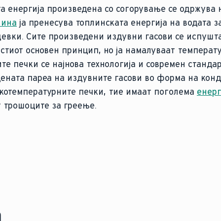
а енергија произведена со согорување се одржува 
лина
ја пренесува топлинската енергија на водата за
евки. Сите произведени издувни гасови се испушта
стиот основен принцип, но ја намалуваат температу
те печки се најнова технологија и современ стандар
одената пареа на издувните гасови во форма на кон
скотемпературните печки, тие имаат поголема
енерг
т трошоците за греење.
а