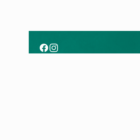
Совет
Прои
Модернизирајте со топлинска пумпа
Топли
Технологија на топлински пумпи
Гасни 
Технологија на гасни котли
Контр
Електр