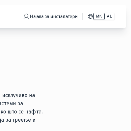
Најава за инсталатери
MK
AL
т исклучиво на
истеми за
ако што се нафта,
ја за греење и