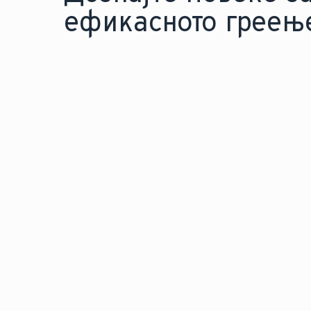
ефикасното греењ
ТЕХНОЛОГИЈА НА ГАСЕН КОТЕЛ
Откријте ја моќта на
совршенството и научет
модерните гасни котли 
ги намалат трошоците з
енергија.