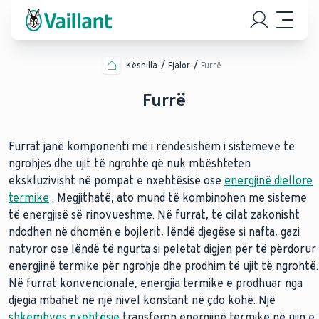
Këshilla
Fjalor
Furrë
Furrë
Furrat janë komponenti më i rëndësishëm i sistemeve të
ngrohjes dhe ujit të ngrohtë që nuk mbështeten
ekskluzivisht në pompat e nxehtësisë ose
energjinë diellore
termike
. Megjithatë, ato mund të kombinohen me sisteme
të energjisë së rinovueshme. Në furrat, të cilat zakonisht
ndodhen në dhomën e bojlerit, lëndë djegëse si nafta, gazi
natyror ose lëndë të ngurta si peletat digjen për të përdorur
energjinë termike për ngrohje dhe prodhim të ujit të ngrohtë.
Në furrat konvencionale, energjia termike e prodhuar nga
djegia mbahet në një nivel konstant në çdo kohë. Një
shkëmbyes nxehtësie
transferon energjinë termike në ujin e