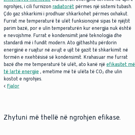
ngrohjes, i cili furnizon
radiatorët
përmes një sistemi tubash.
Çdo gaz shkarkimi i prodhuar shkarkohet përmes oxhakut.
Furrat me temperaturë të ulët funksionojnë sipas të njëjtit
parim bazë, por e ulin temperaturën kur energjia nuk është
e nevojshme. Furrat e kondensimit janë teknologjia dhe
standardi më i fundit modern. Ato gjithashtu përdorin
energjinë e ruajtur në avujt e ujit të gazit të shkarkimit në
formën e nxehtësisë së kondensimit. Krahasuar me furrat
bazë dhe me temperaturë të ulët, ato kanë një
efikasitet më
të lartë energjie
, emetime më të ulëta të CO₂ dhe ulin
kostot e ngrohjes.
<
Fjalor
Zhytuni më thellë në ngrohjen efikase.