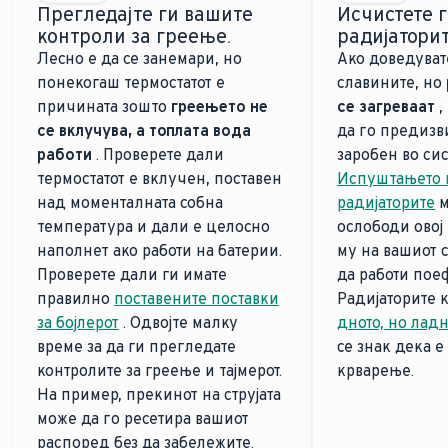
Прегледајте ги вашите
Исчистете 
контроли за греење.
радијаторит
Лесно е да се занемари, но
Ако доведуват
понекогаш термостатот е
славините, но
причината зошто
греењето не
се загреваат
,
се вклучува, а топлата вода
да го предизв
работи
. Проверете дали
заробен во сис
термостатот е вклучен, поставен
Испуштањето н
над моменталната собна
радијаторите
м
температура и дали е целосно
ослободи овој 
наполнет ако работи на батерии.
му на вашиот 
Проверете дали ги имате
да работи пое
правилно
поставените поставки
Радијаторите 
за бојлерот
. Одвојте малку
дното, но ладн
време за да ги прегледате
се знак дека е
контролите за греење и тајмерот.
крварење.
На пример, прекинот на струјата
може да го ресетира вашиот
распоред без да забележите.