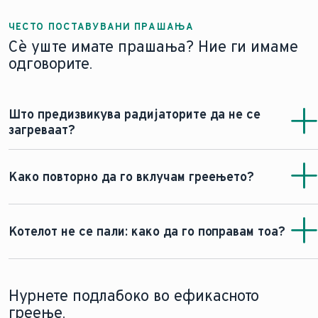
ЧЕСТО ПОСТАВУВАНИ ПРАШАЊА
Сè уште имате прашања? Ние ги имаме
одговорите.
Што предизвикува радијаторите да не се
загреваат?
Постојат неколку причини зошто вашите радијатори
не се загреваат. Препорачуваме да го прочитате
Како повторно да го вклучам греењето?
нашиот краток практичен водич за тоа што да
направите ако
радијаторите се ладни
.
Во некои случаи, треба повторно да го запалите
бојлерот кога е целосно исклучен поради прекин на
Котелот не се пали: како да го поправам тоа?
струја или слично. За таа цел, имаме детално упатство
за
тоа како повторно да запалите бојлер на гас.
Овој проблем обично може да се реши доста
едноставно. Ако сакате да знаете како, ви го
Нурнете подлабоко во ефикасното
препорачуваме нашиот водич за тоа
како да запалите
греење.
котел
.