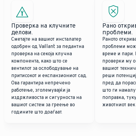
Проверка на клучните
Рано откри
делови.
проблеми.
Сметајте на вашиот инсталатер
Раното открив
одобрен од Vaillant за педантна
проблеми може
проверка на секоја клучна
време и пари.
компонента, како што се
проверки му о
вентилот за ослободување на
вашиот технич
притисокот и експанзиониот сад.
реши потенци
Ова гарантира непречено
пред да порасн
работење, зголемувајќи ја
што ги намалу
издржливоста и сигурноста на
поправка, тук
вашиот систем за греење во
животниот век 
годините што доаѓаат.