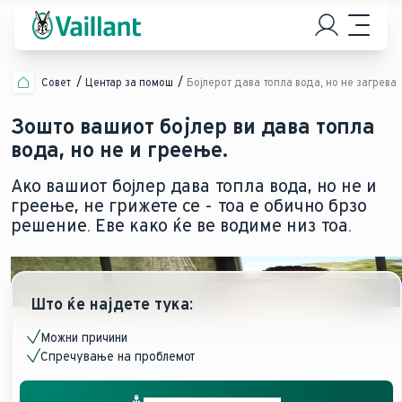
Совет
Центар за помош
Бојлерот дава топла вода, но не загрева
Зошто вашиот бојлер ви дава топла
вода, но не и греење.
Ако вашиот бојлер дава топла вода, но не и
греење, не грижете се - тоа е обично брзо
решение. Еве како ќе ве водиме низ тоа.
Што ќе најдете тука:
Можни причини
Спречување на проблемот