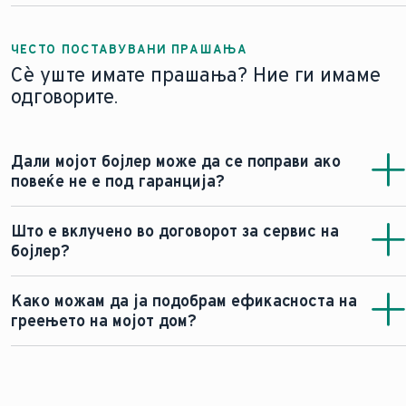
ЧЕСТО ПОСТАВУВАНИ ПРАШАЊА
Сè уште имате прашања? Ние ги имаме
одговорите.
Дали мојот бојлер може да се поправи ако
повеќе не е под гаранција?
Ако вашиот бојлер повеќе не е под гаранција, сè уште
Што е вклучено во договорот за сервис на
можете да го поправите, но тоа ќе ве чини многу.
бојлер?
Дознајте повеќе за нашите договори за сервис .
Договорот за сервисирање на бојлер гарантира дека
Како можам да ја подобрам ефикасноста на
вашиот систем за греење работи непречено и трае
греењето на мојот дом?
подолго. Тој обично вклучува годишно сервисирање
со професионален техничар кој врши проверка,
Зголемете ја ефикасноста на греењето на вашиот дом
чистење и тестирање на ефикасноста и безбедноста
со редовно сервисирање на бојлерот и надградба на
на вашиот бојлер. Многу договори нудат приоритетен
модел со висока ефикасност. Изолирајте ги ѕидовите,