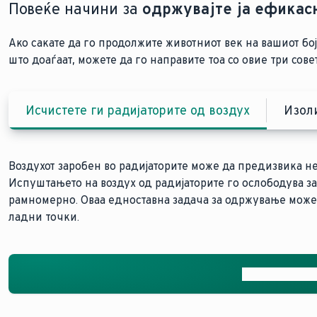
Повеќе начини за
одржувајте ја ефикас
Ако сакате да го продолжите животниот век на вашиот б
што доаѓаат, можете да го направите тоа со овие три сове
Исчистете ги радијаторите од воздух
Изол
Воздухот заробен во радијаторите може да предизвика н
Испуштањето на воздух од радијаторите го ослободува за
рамномерно. Оваа едноставна задача за одржување може 
ладни точки.
Како да се ис