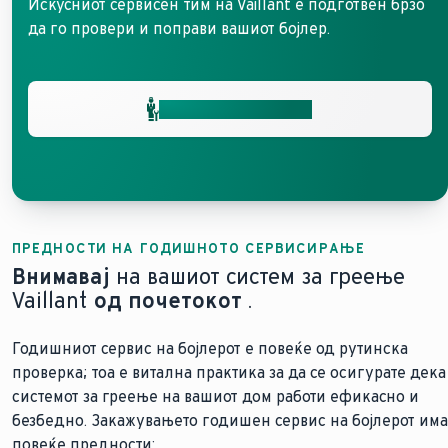
Искусниот сервисен тим на Vaillant е подготвен брзо
да го провери и поправи вашиот бојлер.
Добијте помош брзо
ПРЕДНОСТИ НА ГОДИШНОТО СЕРВИСИРАЊЕ
Внимавај
на вашиот систем за греење
Vaillant
од почетокот
.
Годишниот сервис на бојлерот е повеќе од рутинска
проверка; тоа е витална практика за да се осигурате дека
системот за греење на вашиот дом работи ефикасно и
безбедно. Закажувањето годишен сервис на бојлерот има
повеќе предности: