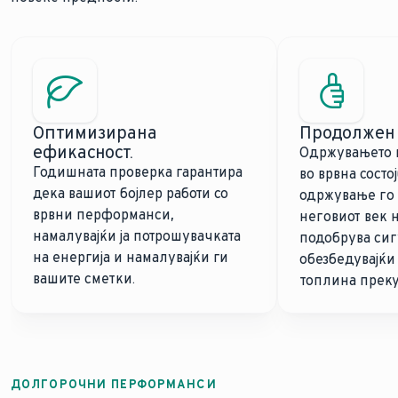
Оптимизирана
Продолжен 
ефикасност.
Одржувањето н
Годишната проверка гарантира
во врвна состо
дека вашиот бојлер работи со
одржување го
врвни перформанси,
неговиот век н
намалувајќи ја потрошувачката
подобрува сиг
на енергија и намалувајќи ги
обезбедувајќи
вашите сметки.
топлина преку
ДОЛГОРОЧНИ ПЕРФОРМАНСИ