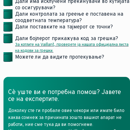
Дали има исклучени прекинувачи во кутијата
со осигурувачи?
Дали контролата за греење е поставена на
соодветната температура?
Дали поставките на тајмерот се точни?
Дали бојлерот прикажува код за грешка?
За котлите на Vaillant, проверете ја нашата официјална листа
на кодови за грешки.
Можете ли да видите протекување?
Сè уште ви е потребна помош? Јавете
се на експертите.
Доколку сте ги пробале овие чекори или имате било
каква сомнеж за причината зошто вашиот апарат не
работи, ние сме тука да ви помогнеме.