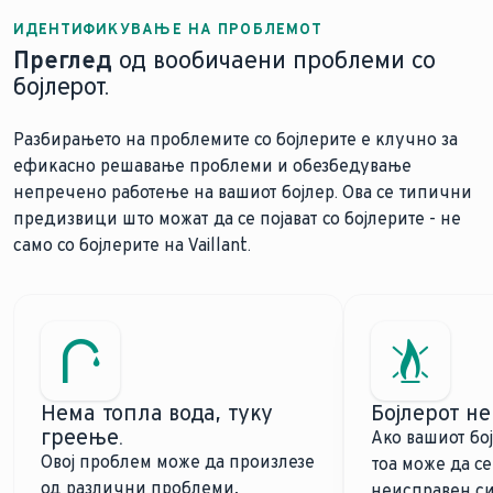
ИДЕНТИФИКУВАЊЕ НА ПРОБЛЕМОТ
Преглед
од вообичаени проблеми со
бојлерот.
Разбирањето на проблемите со бојлерите е клучно за
ефикасно решавање проблеми и обезбедување
непречено работење на вашиот бојлер. Ова се типични
предизвици што можат да се појават со бојлерите - не
само со бојлерите на Vaillant.
Нема топла вода, туку
Бојлерот не
греење.
Ако вашиот бој
Овој проблем може да произлезе
тоа може да с
од различни проблеми,
неисправен си