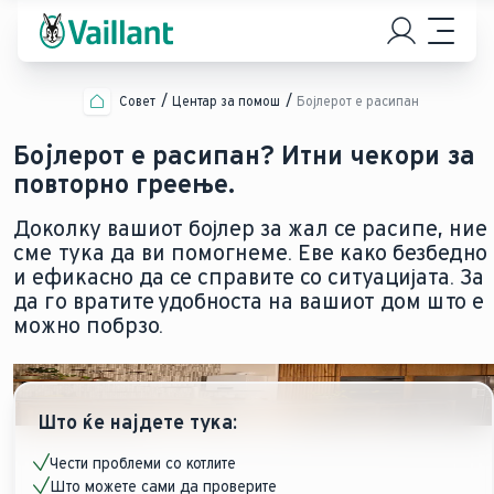
Совет
Центар за помош
Бојлерот е расипан
Бојлерот е расипан? Итни чекори за
повторно греење.
Доколку вашиот бојлер за жал се расипе, ние
сме тука да ви помогнеме. Еве како безбедно
и ефикасно да се справите со ситуацијата. За
да го вратите удобноста на вашиот дом што е
можно побрзо.
Што ќе најдете тука:
Чести проблеми со котлите
Што можете сами да проверите