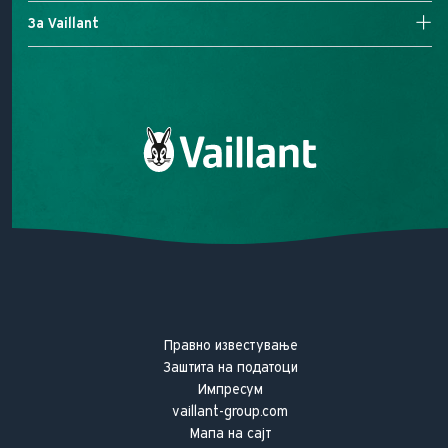
Контроли
Пребарување на сервисери
За Vaillant
Електричен Котел
Контактирајте не
Нашата мисија
Нашето ветување за квалитет
Vaillant историја
Правно известување
Заштита на податоци
Импресум
vaillant-group.com
Мапа на сајт