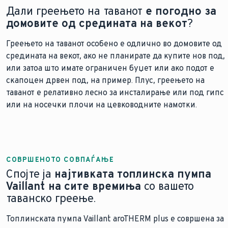
Дали греењето на таванот
е погодно за
домовите од средината на векот
?
Греењето на таванот особено е одлично во домовите од
средината на векот, ако не планирате да купите нов под,
или затоа што имате ограничен буџет или ако подот е
скапоцен дрвен под, на пример. Плус, греењето на
таванот е релативно лесно за инсталирање или под гипс
или на носечки плочи на цевководните намотки.
СОВРШЕНОТО СОВПАЃАЊЕ
Спојте ја
најтивката топлинска пумпа
Vaillant на сите времиња
со вашето
таванско греење.
Топлинската пумпа Vaillant aroTHERM plus е совршена за