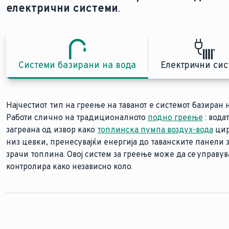
електрични системи
.
Системи базирани на вода
Електрични си
Најчестиот тип на греење на таванот е системот базиран н
Работи слично на традиционалното
инфрацрвеното греење
подно греење
: вода
загреана од извор како
топлинска пумпа воздух-вода
цир
низ цевки, пренесувајќи енергија до таванските панели з
зрачи топлина. Овој систем за греење може да се управув
контролира како независно коло.