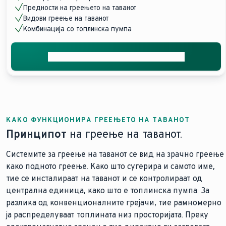
Предности на греењето на таванот
Видови греење на таванот
Комбинација со топлинска пумпа
Добијте ја вашата бесплатна понуда
КАКО ФУНКЦИОНИРА ГРЕЕЊЕТО НА ТАВАНОТ
Принципот
на греење на таванот.
Системите за греење на таванот се вид на зрачно греење
како подното греење. Како што сугерира и самото име,
тие се инсталираат на таванот и се контролираат од
централна единица, како што е топлинска пумпа. За
разлика од конвенционалните грејачи, тие рамномерно
ја распределуваат топлината низ просторијата. Преку