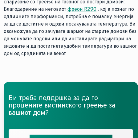
спарување со греење на таванот во постари домови:
Благодарение на неговиот
фреон R290
, кој е познат по
одличните перформанси, потребна е помалку енергија
за да се достигне и одржи посакуваната температура. Ви
овозможува да го зачувате шармот на старите домови без
да менувате подови или да инсталирате радијатори на
ѕидовите и да постигнете удобни температури во вашиот
дом од средината на векот.
Ви треба поддршка за да го
процените вистинското греење за
вашиот дом?
Добијте професионална поддршка