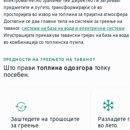
електромагнетно зрачење тие директно ги загреваат
предметите и луѓето, трансформирајќи сè во
просторијата во извор на топлина за пријатна атмосфера.
Достапни се два главни типа на системи за греење на
таванот:
системи на база на вода и електрични системи
.
Илустрацијата прикажува тавански грејач на база на вода
во комбинација со топлинска пумпа.
ПРЕДНОСТИ НА ГРЕЕЊЕТО НА ТАВАНОТ
Што прави
топлина одозгора
толку
посебен.
Заштедете на трошоците
Разладете 
за греење.
во лето.