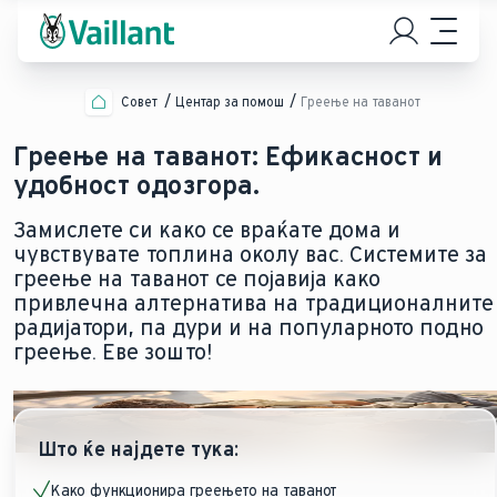
Совет
Центар за помош
Греење на таванот
Греење на таванот: Ефикасност и
удобност одозгора.
Замислете си како се враќате дома и
чувствувате топлина околу вас. Системите за
греење на таванот се појавија како
привлечна алтернатива на традиционалните
радијатори, па дури и на популарното подно
греење. Еве зошто!
Што ќе најдете тука:
Како функционира греењето на таванот