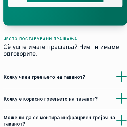
ЧЕСТО ПОСТАВУВАНИ ПРАШАЊА
Сè уште имате прашања? Ние ги имаме
одговорите.
Колку чини греењето на таванот?
Во зависност од видот на греењето на таванот - на
база на вода или на електрична енергија - може
Колку е корисно греењето на таванот?
значително да варира.
Како груба насока, ова се цените по квадратен метар:
Системот за греење на таванот нуди удобност со
Може ли да се монтира инфрацрвен грејач на
40 до 90 евра за системи на база на вода (влажна
рамномерна распределба на температурата низ
таванот?
или сува конструкција) и
просторијата. Топлината потекнува одозгора, првично