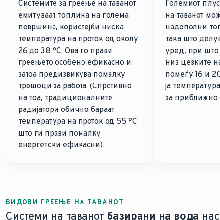
Системите за греење на таванот
Големиот плус
емитуваат топлина на голема
на таванот мож
површина, користејќи ниска
надополни то
температура на проток од околу
така што делу
26 до 38 °C. Ова го прави
уред, при што
греењето особено ефикасно и
низ цевките н
затоа предизвикува помалку
помеѓу 16 и 2
трошоци за работа. (Спротивно
ја температура
на тоа, традиционалните
за приближно 
радијатори обично бараат
температура на проток од 55 °C,
што ги прави помалку
енергетски ефикасни).
ВИДОВИ ГРЕЕЊЕ НА ТАВАНОТ
Системи на таванот
базирани на вода
нас