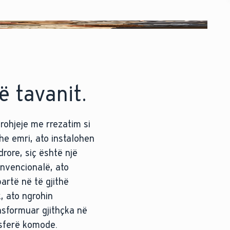
ë tavanit.
grohjeje me rrezatim si
he emri, ato instalohen
rore, siç është një
nvencionalë, ato
rtë në të gjithë
, ato ngrohin
ansformuar gjithçka në
sferë komode.