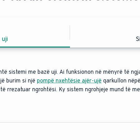
uji
S
shtë sistemi me bazë uji. Ai funksionon në mënyrë të 
ngrohja me inf
një burim si një
pompë nxehtësie ajër-ujë
qarkullon nëpë
r të rrezatuar ngrohtësi. Ky sistem ngrohjeje mund të 