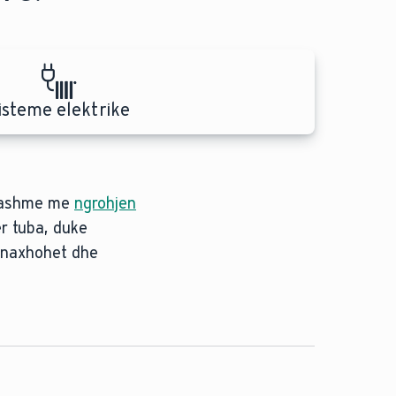
isteme elektrike
ngjashme me
ra të kuqe
ngrohjen
r tuba, duke
menaxhohet dhe