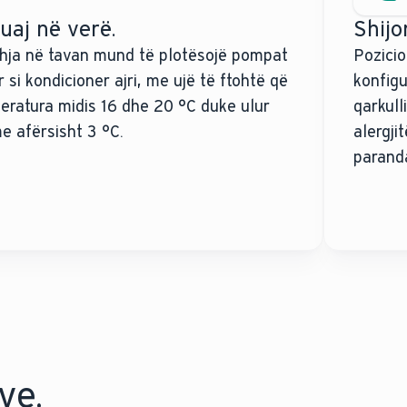
uaj në verë.
Shijo
ohja në tavan mund të plotësojë pompat
Pozicio
si kondicioner ajri, me ujë të ftohtë që
konfig
eratura midis 16 dhe 20 °C duke ulur
qarkull
 afërsisht 3 °C.
alergji
paranda
ve.