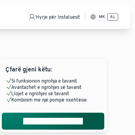
Hyrje për Instaluesit
MK
AL
Çfarë gjeni këtu:
Si funksionon ngrohja e tavanit
Avantazhet e ngrohjes së tavanit
Llojet e ngrohjes së tavanit
Kombinim me një pompë nxehtësie
Merrni ofertën tuaj falas