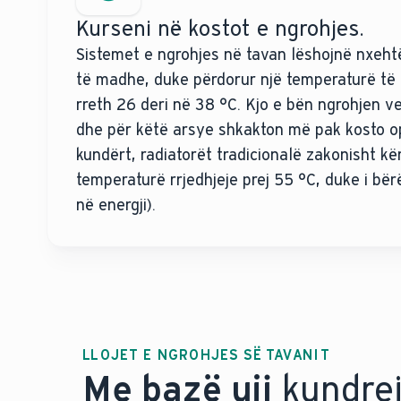
Kurseni në kostot e ngrohjes.
Sistemet e ngrohjes në tavan lëshojnë nxehtë
të madhe, duke përdorur një temperaturë të u
rreth 26 deri në 38 °C. Kjo e bën ngrohjen v
dhe për këtë arsye shkakton më pak kosto op
kundërt, radiatorët tradicionalë zakonisht kë
temperaturë rrjedhjeje prej 55 °C, duke i bë
në energji).
LLOJET E NGROHJES SË TAVANIT
Me bazë uji
kundrej