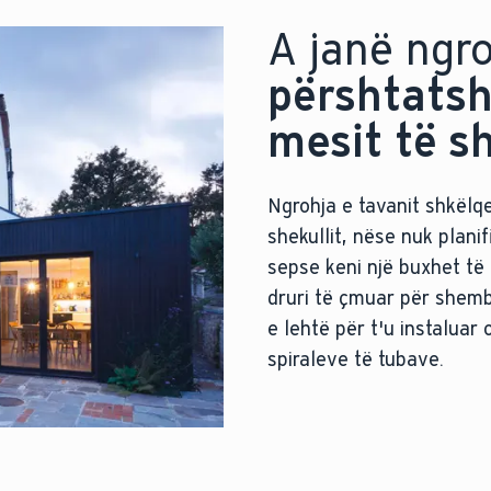
A janë ngro
përshtatsh
mesit të sh
Ngrohja e tavanit shkëlq
shekullit, nëse nuk plani
sepse keni një buxhet të
druri të çmuar për shembu
e lehtë për t'u instaluar
spiraleve të tubave.