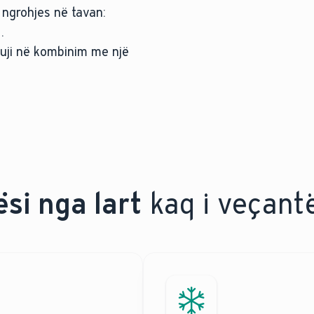
 ngrohjes në tavan:
.
 uji në kombinim me një
si nga lart
kaq i veçantë