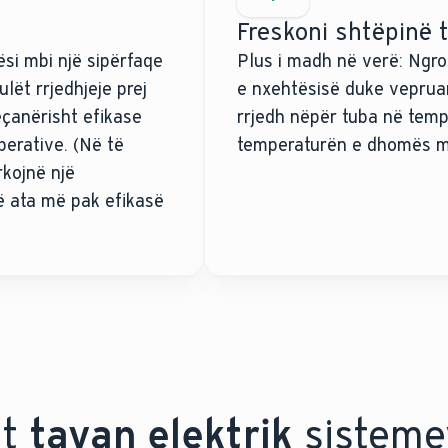
Freskoni shtëpinë t
si mbi një sipërfaqe
Plus i madh në verë: Ngr
lët rrjedhjeje prej
e nxehtësisë duke vepruar 
eçanërisht efikase
rrjedh nëpër tuba në temp
erative. (Në të
temperaturën e dhomës me
rkojnë një
rë ata më pak efikasë
t
tavan elektrik
sisteme