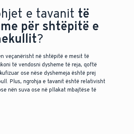
hjet e tavanit
të
me për shtëpitë e
ekullit
?
en veçanërisht në shtëpitë e mesit të
fikoni të vendosni dysheme të reja, qoftë
 kufizuar ose nëse dyshemeja është prej
ll. Plus, ngrohja e tavanit është relativisht
 ose nën suva ose në pllakat mbajtëse të