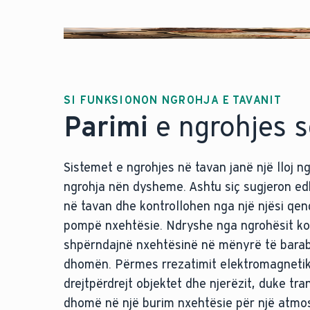
SI FUNKSIONON NGROHJA E TAVANIT
Parimi
e ngrohjes s
Sistemet e ngrohjes në tavan janë një lloj n
ngrohja nën dysheme. Ashtu siç sugjeron ed
në tavan dhe kontrollohen nga një njësi qend
pompë nxehtësie. Ndryshe nga ngrohësit ko
shpërndajnë nxehtësinë në mënyrë të baraba
dhomën. Përmes rrezatimit elektromagnetik
drejtpërdrejt objektet dhe njerëzit, duke tr
dhomë në një burim nxehtësie për një atmo